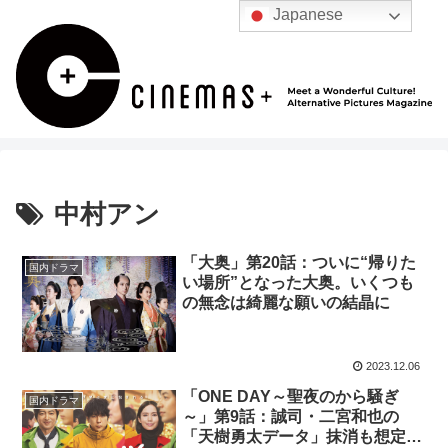
Japanese
中村アン
「大奥」第20話：ついに“帰りた
国内ドラマ
い場所”となった大奥。いくつも
の無念は綺麗な願いの結晶に
2023.12.06
「ONE DAY～聖夜のから騒ぎ
国内ドラマ
～」第9話：誠司・二宮和也の
「天樹勇太データ」抹消も想定