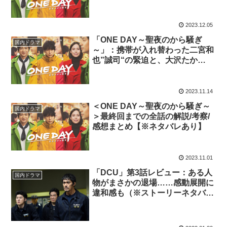
内？ 最終回に向けて期待が高ま
る展開へ。
2023.12.05
「ONE DAY～聖夜のから騒ぎ
国内ドラマ
～」：携帯が入れ替わった二宮和
也”誠司“の緊迫と、大沢たか
お”時生“の緩和が顕著な第6話
2023.11.14
＜ONE DAY～聖夜のから騒ぎ～
国内ドラマ
＞最終回までの全話の解説/考察/
感想まとめ【※ネタバレあり】
2023.11.01
「DCU」第3話レビュー：ある人
国内ドラマ
物がまさかの退場……感動展開に
違和感も（※ストーリーネタバレ
あり）