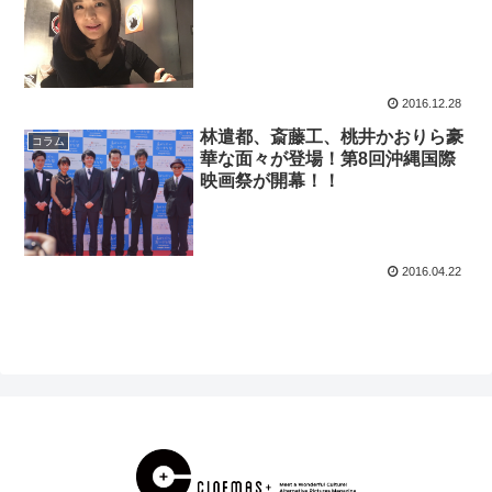
2016.12.28
林遣都、斎藤工、桃井かおりら豪
コラム
華な面々が登場！第8回沖縄国際
映画祭が開幕！！
2016.04.22