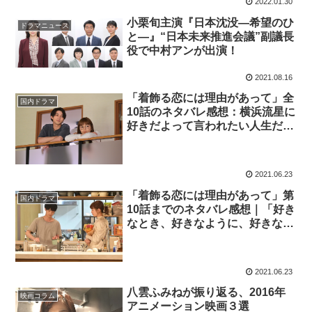
2022.01.30
小栗旬主演『日本沈没―希望のひ
ドラマニュース
と―』“日本未来推進会議”副議長
役で中村アンが出演！
2021.08.16
「着飾る恋には理由があって」全
国内ドラマ
10話のネタバレ感想：横浜流星に
好きだよって言われたい人生だっ
た
2021.06.23
「着飾る恋には理由があって」第
国内ドラマ
10話までのネタバレ感想｜「好き
なとき、好きなように、好きな人
と暮らすために」
2021.06.23
八雲ふみねが振り返る、2016年
映画コラム
アニメーション映画３選