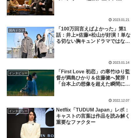
の三角関係にも期待！
2023.01.21
「100万回言えばよかった」第1
国内ドラマ
話：井上×佐藤×松山が好演！単な
る切ない胸キュンドラマではなさ
そうで期待が膨らむ。
2023.01.14
「First Love 初恋」の寒竹ゆり監
インタビュー
督が満島ひかり＆佐藤健へ賛辞！
「台本上の想像を超えた瞬間に何
度も立ち会わせてくれた」
2022.12.07
Netflix「TUDUM Japan」レポ：
インタビュー
キャストの言葉は作品を読み解く
重要なファクター