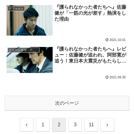
『護られなかった者たちへ』佐藤
デフォルト
健が「一筋の光が差す」熱演をし
た理由
2021.10.01
『護られなかった者たちへ』レビ
ニューシネマ・アナリティクス
ュー：佐藤健が追われ、阿部寛が
追う！東日本大震災がもたらした
殺人事件と社会の闇
2021.09.30
次のページ
前
次
1
2
3
11