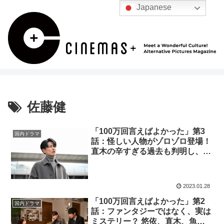
Japanese
佐藤健
「100万回言えばよかった」第3
国内ドラマ
話：怪しい人物がゾロゾロ登場！
直木の辛すぎる過去も判明し、物
語は急展開へ
2023.01.28
「100万回言えばよかった」第2
国内ドラマ
話：ファンタジーではなく、実は
ミステリー？ 悠依、直木、魚住