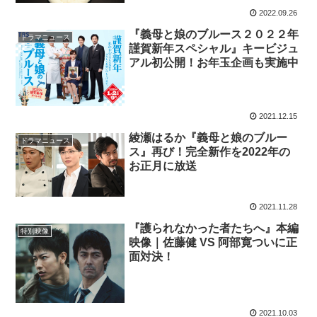
2022.09.26
『義母と娘のブルース２０２２年
ドラマニュース
謹賀新年スペシャル』キービジュ
アル初公開！お年玉企画も実施中
2021.12.15
綾瀬はるか『義母と娘のブルー
ドラマニュース
ス』再び！完全新作を2022年の
お正月に放送
2021.11.28
『護られなかった者たちへ』本編
特別映像
映像｜佐藤健 VS 阿部寛ついに正
面対決！
2021.10.03