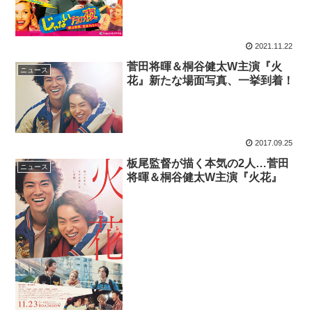
2021.11.22
菅田将暉＆桐谷健太W主演『火
ニュース
花』新たな場面写真、一挙到着！
2017.09.25
板尾監督が描く本気の2人…菅田
ニュース
将暉＆桐谷健太W主演『火花』