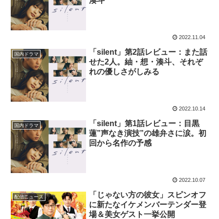
湊斗
2022.11.04
「silent」第2話レビュー：また話
国内ドラマ
せた2人。紬・想・湊斗、それぞ
れの優しさがしみる
2022.10.14
「silent」第1話レビュー：目黒
国内ドラマ
蓮”声なき演技”の雄弁さに涙。初
回から名作の予感
2022.10.07
「じゃない方の彼女」スピンオフ
配信ニュース
に新たなイケメンバーテンダー登
場＆美女ゲスト一挙公開