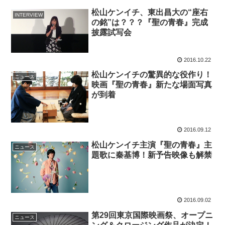
松山ケンイチ、東出昌大の“座右
INTERVIEW
の銘”は？？？『聖の青春』完成
披露試写会
2016.10.22
松山ケンイチの驚異的な役作り！
ニュース
映画『聖の青春』新たな場面写真
が到着
2016.09.12
松山ケンイチ主演『聖の青春』主
ニュース
題歌に秦基博！新予告映像も解禁
2016.09.02
第29回東京国際映画祭、オープニ
ニュース