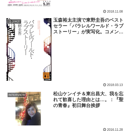
2018.11.08
玉森裕太主演で東野圭吾のベスト
ニュース
セラー「パラレルワールド・ラブ
ストーリー」が実写化。コメント
も到着！
2018.03.13
松山ケンイチ＆東出昌大、我を忘
INTERVIEW
れて歓喜した理由とは…。：『聖
の青春』初日舞台挨拶
2016.11.28