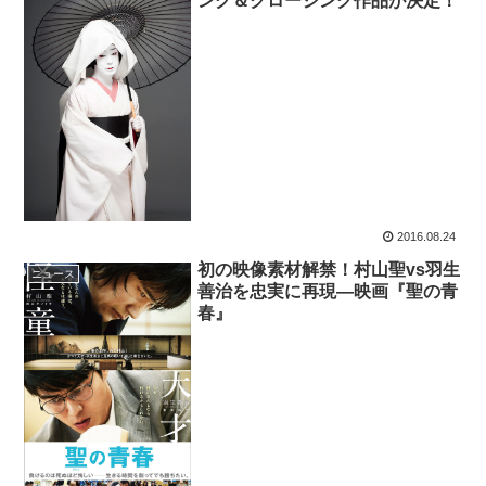
ング＆クロージング作品が決定！
2016.08.24
初の映像素材解禁！村山聖vs羽生
ニュース
善治を忠実に再現―映画『聖の青
春』