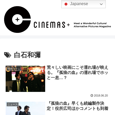
Japanese
白石和彌
荒々しい映画にこそ濡れ場が映え
映画コラム
る。『孤狼の血』の濡れ場でホッ
と一息…？
2018.06.20
『孤狼の血』早くも続編製作決
ニュース
定！役所広司ほかコメントも到着