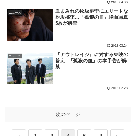
2018.04.06
血まみれの松坂桃李にエリートな
ニュース
松坂桃李…『孤狼の血』場面写真
5枚が解禁！
2018.03.24
『アウトレイジ』に対する東映の
ニュース
答え─『孤狼の血』の本予告が解
禁
2018.02.28
次のページ
前
次