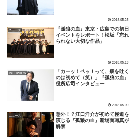
2018.05.25
『孤狼の血』東京・広島での初日
ニュース
イベントをレポート！松坂「忘れ
られない大切な作品」
2018.05.13
「カーッ！ペッ！って、痰を吐く
INTERVIEW
のは初めて（笑）」『孤狼の血』
役所広司インタビュー
2018.05.09
意外！？江口洋介が初めて極道を
ニュース
演じる『孤狼の血』新場面写真が
解禁