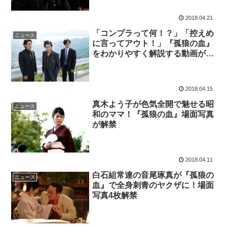
2018.04.21
「コンプラって何！？」「控えめ
ニュース
に言ってアウト！」『孤狼の血』
をわかりやすく解説する動画が完
成
2018.04.15
真木よう子が色気全開で魅せる昭
ニュース
和のママ！『孤狼の血』場面写真
が解禁
2018.04.11
白石組常連の音尾琢真が『孤狼の
ニュース
血』で全身刺青のヤクザに！場面
写真4枚解禁