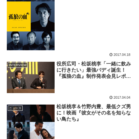
2017.04.18
役所広司・松坂桃李「一緒に飲み
INTERVIEW
に行きたい」最強バディ誕生！
『孤狼の血』制作発表会見レポー
ト
2017.04.04
松坂桃李＆竹野内豊、最低クズ男
ニュース
に！映画『彼女がその名を知らな
い鳥たち』