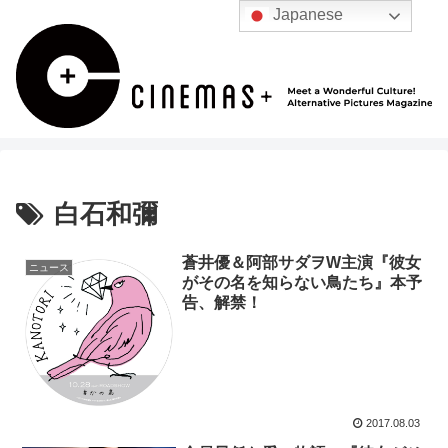
Japanese
白石和彌
蒼井優＆阿部サダヲW主演『彼女
ニュース
がその名を知らない鳥たち』本予
告、解禁！
2017.08.03