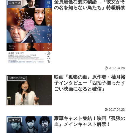
全員最低な愛の物語…『彼女がそ
ニュース
の名を知らない鳥たち』特報解禁
2017.04.28
映画『孤狼の血』原作者・柚月裕
INTERVIEW
子インタビュー「四拍子揃ったす
ごい映画になると確信」
2017.04.23
豪華キャスト集結！映画『孤狼の
ニュース
血』メインキャスト解禁！