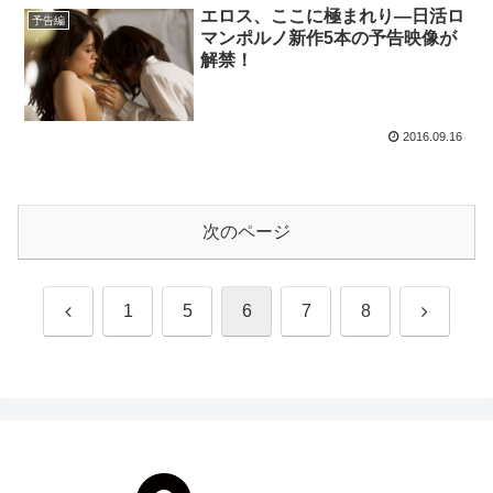
エロス、ここに極まれり―日活ロ
予告編
マンポルノ新作5本の予告映像が
解禁！
2016.09.16
次のページ
前
次
1
5
6
7
8
へ
へ