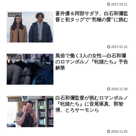
2017.03.21
蒼井優＆阿部サダヲ、白石和彌監
ニュース
督と初タッグで“究極の愛”に挑む
2017.01.31
風俗で働く3人の女性―白石和彌
ニュース
のロマンポルノ『牝猫たち』予告
解禁
2016.11.30
白石和彌監督が挑むロマンポルノ
ニュース
『牝猫たち』に音尾琢真、郭智
博、とろサーモンら
2016.11.02