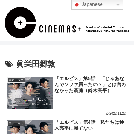
Japanese
眞栄田郷敦
「エルピス」第5話：「じゃあな
国内ドラマ
んでソファ買ったの？」とは言わ
なかった斎藤（鈴木亮平）
2022.11.22
「エルピス」第4話：私たちは鈴
国内ドラマ
木亮平に勝てない