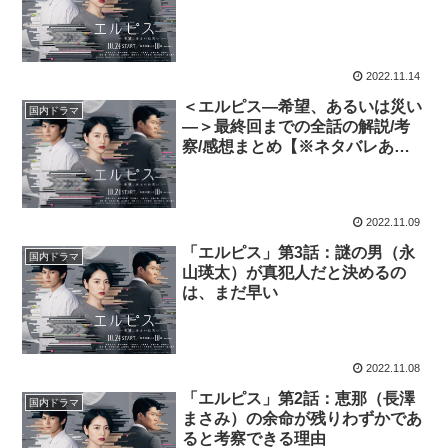
2022.11.14
＜エルピス—希望、あるいは災い
国内ドラマ
—＞最終回までの全話の解説/考
察/感想まとめ【※ネタバレあ
り】
2022.11.09
「エルピス」第3話：謎の男（永
国内ドラマ
山瑛太）が真犯人だと決めるの
は、まだ早い
2022.11.08
「エルピス」第2話：恵那（長澤
国内ドラマ
まさみ）の余命が残りわずかであ
ると考察できる理由