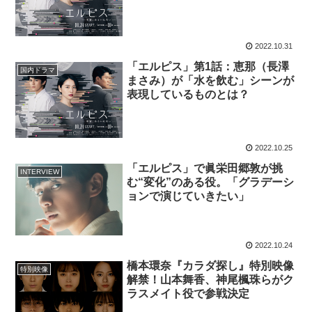
2022.10.31
「エルピス」第1話：恵那（長澤
国内ドラマ
まさみ）が「水を飲む」シーンが
表現しているものとは？
2022.10.25
「エルピス」で眞栄田郷敦が挑
INTERVIEW
む“変化”のある役。「グラデーシ
ョンで演じていきたい」
2022.10.24
橋本環奈『カラダ探し』特別映像
特別映像
解禁！山本舞香、神尾楓珠らがク
ラスメイト役で参戦決定