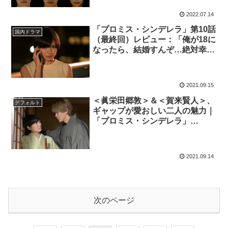
2022.07.14
「プロミス・シンデレラ」第10話
国内ドラマ
（最終回）レビュー：「俺が18に
なったら、結婚すんぞ…絶対幸せ
にしてやる！」最高のハッピーエ
ンド（ストーリーネタバレあり）
2021.09.15
＜眞栄田郷敦＞＆＜賀来賢人＞、
デフォルト
ギャップが愛おしい二人の魅力｜
「プロミス・シンデレラ」
「TOKYO MER」
2021.09.14
次のページ