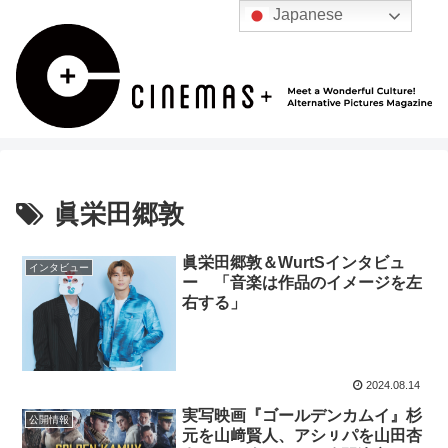
Japanese
眞栄田郷敦
眞栄田郷敦＆WurtSインタビュ
インタビュー
ー 「音楽は作品のイメージを左
右する」
2024.08.14
実写映画『ゴールデンカムイ』杉
公開情報
元を山﨑賢人、アシㇼパを山田杏