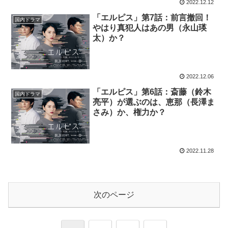
2022.12.12
「エルピス」第7話：前言撤回！
国内ドラマ
やはり真犯人はあの男（永山瑛
太）か？
2022.12.06
「エルピス」第6話：斎藤（鈴木
国内ドラマ
亮平）が選ぶのは、恵那（長澤ま
さみ）か、権力か？
2022.11.28
次のページ