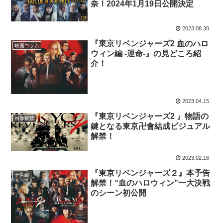
奈！2024年1月19日公開決定
2023.08.30
『東京リベンジャーズ2 血のハロ
映画コラム
ウィン編 -運命-』の見どころ紹
介！
2023.04.15
『東京リベンジャーズ2 』物語の
画像解禁
鍵となる東京卍會結成ビジュアル
解禁！
2023.02.16
『東京リベンジャーズ２』本予告
予告編
解禁！“血のハロウィン”一大決戦
のシーン初公開