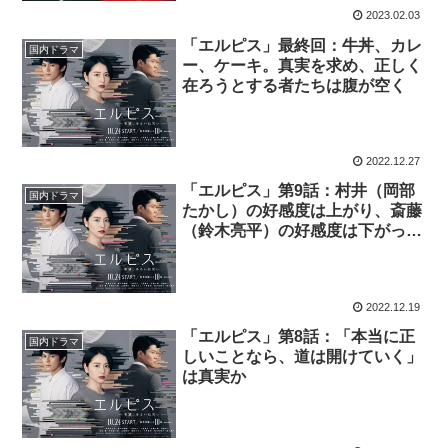
2023.02.03
「エルピス」最終回：牛丼、カレ
国内ドラマ
ー、ケーキ。真実を求め、正しく
在ろうとする者たちは腹が空く
2022.12.27
「エルピス」第9話：村井（岡部
国内ドラマ
たかし）の好感度は上がり、斎藤
（鈴木亮平）の好感度は下がって
いく
2022.12.19
「エルピス」第8話：「本当に正
国内ドラマ
しいことなら、道は開けていく」
は真実か