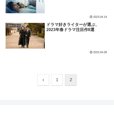
同情の嵐
2023.04.14
ドラマ好きライターが選ぶ、
国内ドラマ
2023年春ドラマ注目作8選
2023.04.09
前
1
2
へ