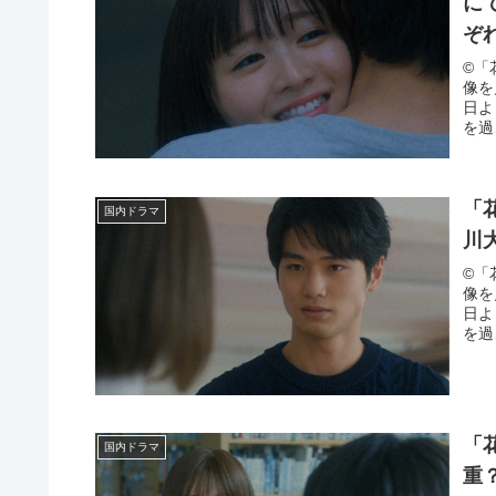
に
ぞ
©︎
像を
日よ
を過
「
国内ドラマ
川
©︎
像を
日よ
を過
「
国内ドラマ
重