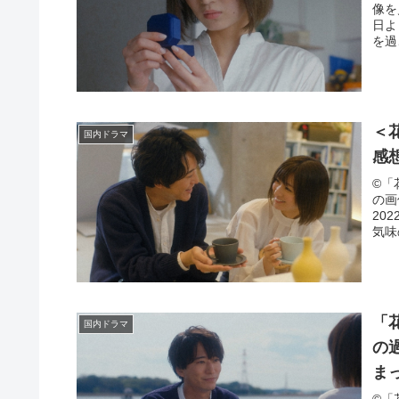
像を
日よ
を過
＜
国内ドラマ
感
©️
の画
20
気味
「
国内ドラマ
の
ま