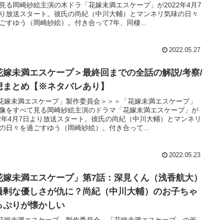
見る岡崎紗絵主演の木ドラ「花嫁未満エスケープ」が2022年4月7
り放送スタート。彼氏の尚紀（中川大輔）とマンネリ気味の日々
ごすゆう（岡崎紗絵）。付き合って7年、同棲...
2022.05.27
花嫁未満エスケープ＞最終回までの全話の解説/考察/
想まとめ【※ネタバレあり】
「花嫁未満エスケープ」製作委員会＞＞＞「花嫁未満エスケープ」
像をすべて見る岡崎紗絵主演のドラマ「花嫁未満エスケープ」が
22年4月7日より放送スタート。彼氏の尚紀（中川大輔）とマンネリ
の日々を過ごすゆう（岡崎紗絵）。付き合って...
2022.05.23
花嫁未満エスケープ」第7話：深見くん（浅香航大）
過剰な優しさが仇に？尚紀（中川大輔）のお子ちゃ
っぷりが懐かしい