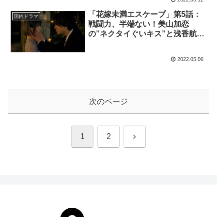
「花嫁未満エスケープ」第5話：
国内ドラマ
戦闘力、半端ない！美山加恋
の”ネクタイぐいキス”と浅香航大
の”ほっぺムギュ”に爆死
2022.05.06
次のページ
次
1
2
へ