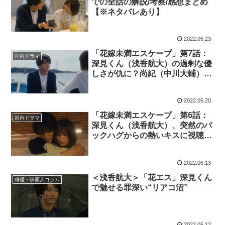
での全話の解説/考察/感想まとめ
【※ネタバレあり】
2022.05.23
「花嫁未満エスケープ」第7話：
国内ドラマ
深見くん（浅香航大）の過剰な優
しさが仇に？尚紀（中川大輔）の
お子ちゃまっぷりが懐かしい
2022.05.20
「花嫁未満エスケープ」第6話：
国内ドラマ
深見くん（浅香航大）、突然のバ
ックハグからの熱いキスに視聴者
一同「リピート確定」「沼すぎ
る」
2022.05.13
＜浅香航大＞「花エス」深見くん
俳優・映画人コラム
で魅せる罪深い“リアコ沼”
2022.05.12