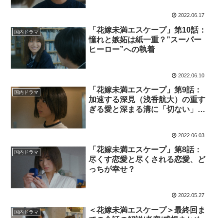
2022.06.17
「花嫁未満エスケープ」第10話：
国内ドラマ
憧れと嫉妬は紙一重？”スーパー
ヒーロー”への執着
2022.06.10
「花嫁未満エスケープ」第9話：
国内ドラマ
加速する深見（浅香航大）の重す
ぎる愛と深まる溝に「切ない」
「しんどい」
2022.06.03
「花嫁未満エスケープ」第8話：
国内ドラマ
尽くす恋愛と尽くされる恋愛、ど
っちが幸せ？
2022.05.27
＜花嫁未満エスケープ＞最終回ま
国内ドラマ