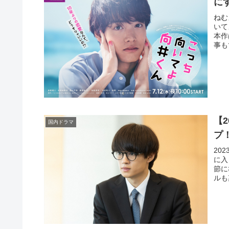
に
ねむ
いて
本作
事も
【
国内ドラマ
プ
20
に入
節に
ルも