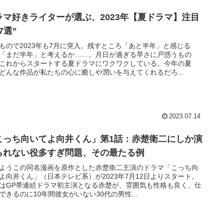
ラマ好きライターが選ぶ、2023年【夏ドラマ】注目
7選”
もので2023年も7月に突入。残すところ「あと半年」と感じる
「まだ半年」と考えるか……。月日が過ぎる早さに戸惑うもの
これからスタートする夏ドラマにワクワクしている。今年の夏
どんな作品が私たちの心に癒しや潤いを与えてくれるだろ...
2023.07.14
こっち向いてよ向井くん」第1話：赤楚衛二にしか演
られない役多すぎ問題、その最たる例
ようこの同名漫画を原作とした赤楚衛二主演のドラマ「こっち向
よ向井くん」（日本テレビ系）が2023年7月12日よりスタート。
はGP帯連続ドラマ初主演となる赤楚が、雰囲気も性格も良く、仕
できるのに10年間彼女がいない30代の男性...