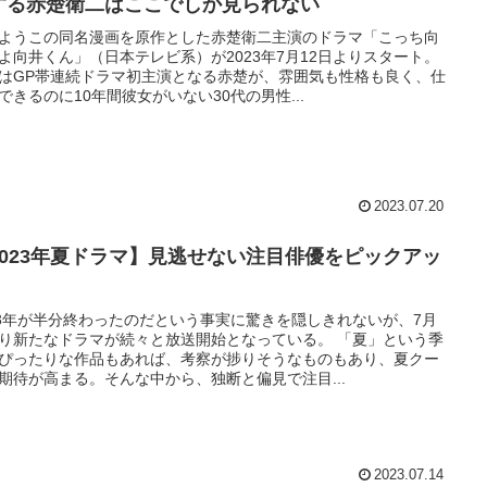
する赤楚衛二はここでしか見られない
ようこの同名漫画を原作とした赤楚衛二主演のドラマ「こっち向
よ向井くん」（日本テレビ系）が2023年7月12日よりスタート。
はGP帯連続ドラマ初主演となる赤楚が、雰囲気も性格も良く、仕
できるのに10年間彼女がいない30代の男性...
2023.07.20
2023年夏ドラマ】見逃せない注目俳優をピックアッ
！
23年が半分終わったのだという事実に驚きを隠しきれないが、7月
り新たなドラマが続々と放送開始となっている。 「夏」という季
ぴったりな作品もあれば、考察が捗りそうなものもあり、夏クー
期待が高まる。そんな中から、独断と偏見で注目...
2023.07.14