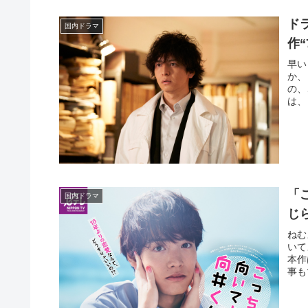
ド
国内ドラマ
作“
早い
か、
の、
は、
「
国内ドラマ
じ
ねむ
いて
本作
事も