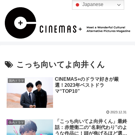
Japanese
こっち向いてよ向井くん
CINEMAS+のドラマ好きが厳
国内ドラマ
選！2023年ベストドラ
マ“TOP10”
2023.12.31
「こっち向いてよ向井くん」最終
国内ドラマ
話：赤楚衛二の“名刺代わり”のよ
うな作品に！頭が焦げるほど選択