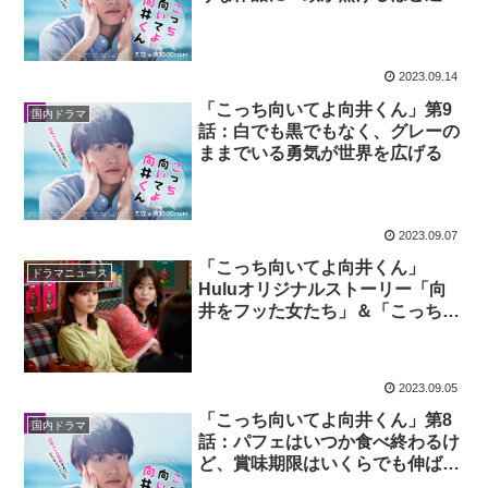
肢がある幸せに気づかせてくれた
2023.09.14
「こっち向いてよ向井くん」第9
国内ドラマ
話：白でも黒でもなく、グレーの
ままでいる勇気が世界を広げる
2023.09.07
「こっち向いてよ向井くん」
ドラマニュース
Huluオリジナルストーリー「向
井をフッた女たち」＆「こっち向
いてよ美和子さん」配信決定！
2023.09.05
「こっち向いてよ向井くん」第8
国内ドラマ
話：パフェはいつか食べ終わるけ
ど、賞味期限はいくらでも伸ばせ
る