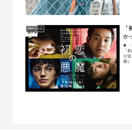
「
国内ドラマ
か
▶「
「初
が送
都）