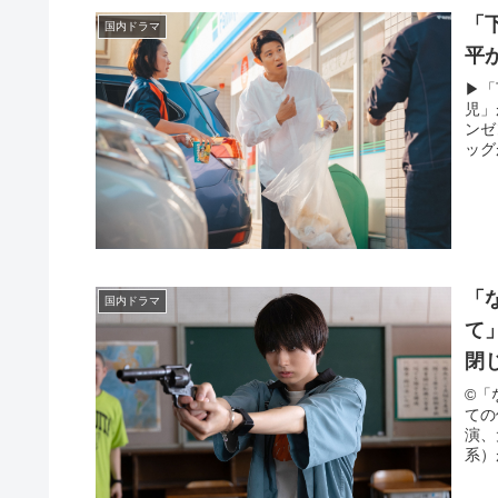
「
国内ドラマ
平
▶︎
児」
ンゼ
ッグ
「
国内ドラマ
て
閉
©「
ての
演、
系）