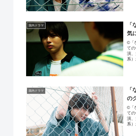
「
国内ドラマ
気
©「
ての
演、
系）
「
国内ドラマ
の
©「
ての
演、
系）