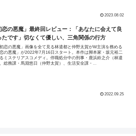
2023.08.02
初恋の悪魔」最終回レビュー：「あなたに会えて良
ったです」切なくて優しい、三角関係の行方
初恋の悪魔」画像を全て見る林遣都と仲野太賀がW主演を務める
恋の悪魔」が2022年7月16日スタート。本作は脚本家・坂元裕二
るミステリアスコメディ。停職処分中の刑事・鹿浜鈴之介（林遣
、総務課・馬淵悠日（仲野太賀）、生活安全課・...
2022.09.25