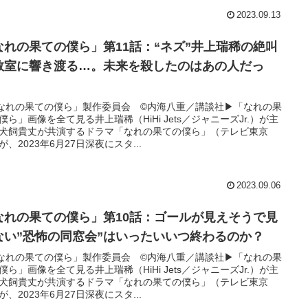
2023.09.13
なれの果ての僕ら」第11話：“ネズ”井上瑞稀の絶叫
教室に響き渡る…。未来を殺したのはあの人だっ
！
なれの果ての僕ら」製作委員会 ©内海八重／講談社▶︎「なれの果
僕ら」画像を全て見る井上瑞稀（HiHi Jets／ジャニーズJr.）が主
犬飼貴丈が共演するドラマ「なれの果ての僕ら」（テレビ東京
が、2023年6月27日深夜にスタ...
2023.09.06
なれの果ての僕ら」第10話：ゴールが見えそうで見
ない”恐怖の同窓会”はいったいいつ終わるのか？
なれの果ての僕ら」製作委員会 ©内海八重／講談社▶︎「なれの果
僕ら」画像を全て見る井上瑞稀（HiHi Jets／ジャニーズJr.）が主
犬飼貴丈が共演するドラマ「なれの果ての僕ら」（テレビ東京
が、2023年6月27日深夜にスタ...