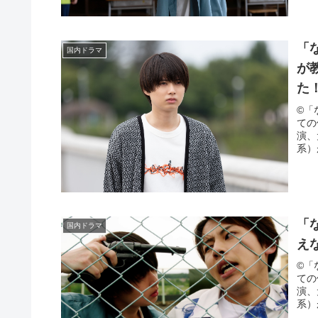
「
国内ドラマ
が
た
©「
ての
演、
系）
「
国内ドラマ
え
©「
ての
演、
系）