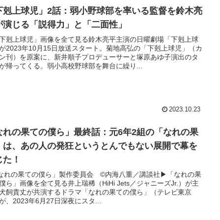
下剋上球児」2話：弱小野球部を率いる監督を鈴木亮
が演じる「説得力」と「二面性」
「下剋上球児」画像を全て見る鈴木亮平主演の日曜劇場「下剋上球
が2023年10月15日放送スタート。菊地高弘の「下剋上球児」（カ
ン刊）を原案に、新井順子プロデューサーと塚原あゆ子演出のタ
が帰ってくる。弱小高校野球部を舞台に繰り...
2023.10.23
なれの果ての僕ら」最終話：元6年2組の「なれの果
」は、あの人の発狂というとんでもない展開で幕を
じた！
なれの果ての僕ら」製作委員会 ©内海八重／講談社▶︎「なれの果
僕ら」画像を全て見る井上瑞稀（HiHi Jets／ジャニーズJr.）が主
犬飼貴丈が共演するドラマ「なれの果ての僕ら」（テレビ東京
が、2023年6月27日深夜にスタ...