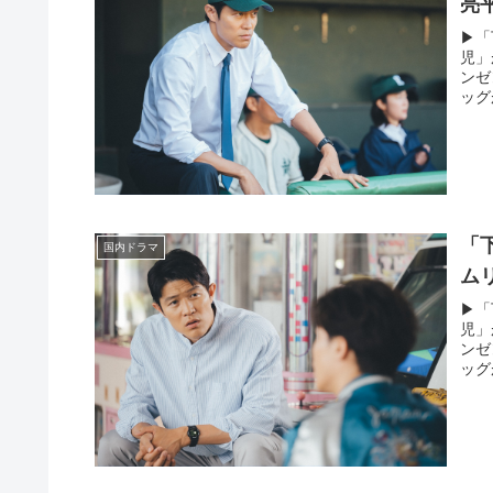
亮
▶︎
児」
ンゼ
ッグ
「
国内ドラマ
ム
▶︎
児」
ンゼ
ッグ