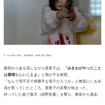
©「なれの果ての僕ら」製作委員会 ©内海八重／講談社
腹部から血を流しながら亜夜子は、
「みきおがやったこと
は素晴らしいことよ」
と我が子を絶賛。
『なんて理不尽で身勝手な母子だろうか』と教室にいる全
員が思っていたところ、亜夜子の反撃が始まった。
持っていた銃で葉月（紺野彩夏）を撃ち、教室から逃走。