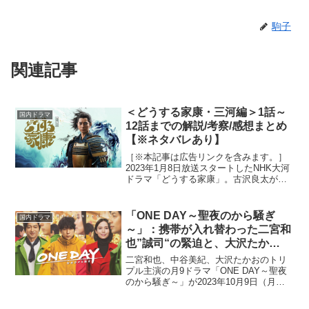
駒子
関連記事
＜どうする家康・三河編＞1話～
国内ドラマ
12話までの解説/考察/感想まとめ
【※ネタバレあり】
［※本記事は広告リンクを含みます。］
2023年1月8日放送スタートしたNHK大河
ドラマ「どうする家康」。古沢良太が脚
本を手がける本作は、弱小国の主として
生まれた徳川家康が乱世を生きる姿を描
いた波乱万丈エンターテイメント。大河
「ONE DAY～聖夜のから騒ぎ
国内ドラマ
ドラマ初主演とな...
～」：携帯が入れ替わった二宮和
也”誠司“の緊迫と、大沢たか
お”時生“の緩和が顕著な第6話
二宮和也、中谷美紀、大沢たかおのトリ
プル主演の月9ドラマ「ONE DAY～聖夜
のから騒ぎ～」が2023年10月9日（月）
よりスタート。全く関わりを持たない3人
の男女が次第に運命の交錯へと導かれて