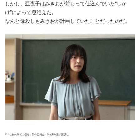
しかし、亜夜子はみきおが前もって仕込んでいた“しか
け”によって息絶えた。
なんと母殺しもみきおが計画していたことだったのだ。
©「なれの果ての僕ら」製作委員会 ©内海八重／講談社