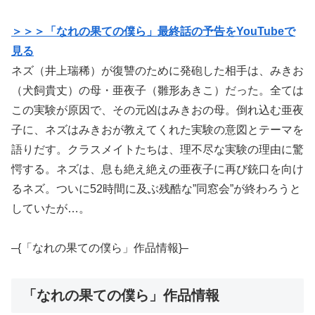
＞＞＞「なれの果ての僕ら」最終話の予告をYouTubeで
見る
ネズ（井上瑞稀）が復讐のために発砲した相手は、みきお
（犬飼貴丈）の母・亜夜子（雛形あきこ）だった。全ては
この実験が原因で、その元凶はみきおの母。倒れ込む亜夜
子に、ネズはみきおが教えてくれた実験の意図とテーマを
語りだす。クラスメイトたちは、理不尽な実験の理由に驚
愕する。ネズは、息も絶え絶えの亜夜子に再び銃口を向け
るネズ。ついに52時間に及ぶ残酷な”同窓会”が終わろうと
していたが…。
–{「なれの果ての僕ら」作品情報}–
「なれの果ての僕ら」作品情報