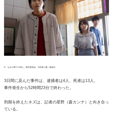
©「なれの果ての僕ら」製作委員会 ©内海八重／講談社
3日間に及んだ事件は、逮捕者は4人、死者は13人。
事件発生から52時間23分で終わった。
刑期を終えたネズは、記者の星野（森カンナ）と向き合っ
ている。