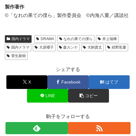
製作著作
©「なれの果ての僕ら」製作委員会 ©️内海八重／講談社
国内ドラマ
DRAMA
なれの果ての僕ら
井上瑞稀
国内ドラマ
大原櫻子
森カンナ
犬飼貴丈
紺野彩夏
菅生新樹
シェアする
X
Facebook
はてブ
LINE
コピー
駒子をフォローする