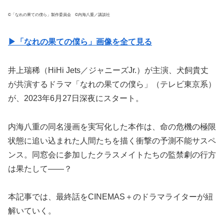
©「なれの果ての僕ら」製作委員会 ©内海八重／講談社
▶︎「なれの果ての僕ら」画像を全て見る
井上瑞稀（HiHi Jets／ジャニーズJr.）が主演、犬飼貴丈
が共演するドラマ「なれの果ての僕ら」（テレビ東京系）
が、2023年6月27日深夜にスタート。
内海八重の同名漫画を実写化した本作は、命の危機の極限
状態に追い込まれた人間たちを描く衝撃の予測不能サスペ
ンス。同窓会に参加したクラスメイトたちの監禁劇の行方
は果たして――？
本記事では、最終話をCINEMAS＋のドラマライターが紐
解いていく。