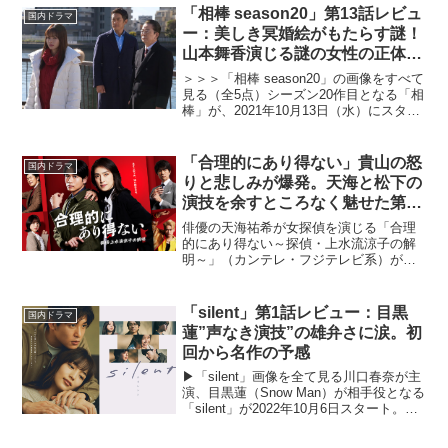
いく――。本記事では、第6話を
「相棒 season20」第13話レビュ
国内ドラマ
CINEMAS＋...
ー：美しき冥婚絵がもたらす謎！
山本舞香演じる謎の女性の正体
は…？（※ストーリーネタバレあ
＞＞＞「相棒 season20」の画像をすべて
り）
見る（全5点）シーズン20作目となる「相
棒」が、2021年10月13日（水）にスター
トした。水谷豊演じる杉下右京と、反町
隆史演じる冠城亘の二人からなる警視
庁・特命係が事件の謎を解いていく人気
「合理的にあり得ない」貴山の怒
国内ドラマ
長寿...
りと悲しみが爆発。天海と松下の
演技を余すところなく魅せた第6
話。
俳優の天海祐希が女探偵を演じる「合理
的にあり得ない～探偵・上水流涼子の解
明～」（カンテレ・フジテレビ系）が
2023年4月17日にスタート。松下洸平と
初のタックを組む。本記事では、第6話を
CINEMAS＋のドラマライターが紐解いて
「silent」第1話レビュー：目黒
国内ドラマ
いく。▶︎「...
蓮”声なき演技”の雄弁さに涙。初
回から名作の予感
▶「silent」画像を全て見る川口春奈が主
演、目黒蓮（Snow Man）が相手役となる
「silent」が2022年10月6日スタート。主
人公・紬（川口春奈）は突然別れを告げ
られた元恋人・想（目黒蓮）と8年ぶりに