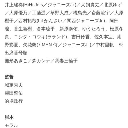
井上瑞稀(HiHi Jets／ジャニーズJr.)／犬飼貴丈／北原ゆず
／大原優乃／工藤遥／草野大成／椛島光／斎藤流宇／大原
櫻子／西村拓哉(Lil かんさい／関西ジャニーズJr.)、阿部
凜、菅生新樹、倉本琉平、新原泰佑、ゆうたろう、松原冬
真、ニシダ・コウキ(ラランド)、吉田伶香、佐久本宝、紺
野彩夏、矢花黎(7 MEN 侍／ジャニーズJr.)／中村里帆 ※
出席番号順
雛形あきこ／森カンナ／我妻三輪子
監督
城定秀夫
柴田啓佑
的場政行
脚本
モラル