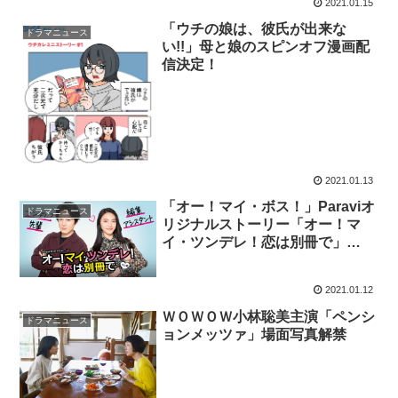
2021.01.15
「ウチの娘は、彼氏が出来な
ドラマニュース
い!!」母と娘のスピンオフ漫画配
信決定！
2021.01.13
「オー！マイ・ボス！」Paraviオ
ドラマニュース
リジナルストーリー「オー！マ
イ・ツンデレ！恋は別冊で」
Paraviで独占配信
2021.01.12
ＷＯＷＯＷ小林聡美主演「ペンシ
ドラマニュース
ョンメッツァ」場面写真解禁