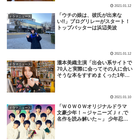
2021.01.12
「ウチの娘は、彼氏が出来な
ドラマニュース
い!!」ブログリレーがスタート！
トップバッターは浜辺美波
2021.01.12
瀧本美織主演「出会い系サイトで
ドラマニュース
70人と実際に会ってその人に合い
そうな本をすすめまくった1年の
こと」| ベストセラー小説を
WOWOWがドラマ化
2021.01.10
「ＷＯＷＯＷオリジナルドラマ
ドラマニュース
文豪少年！～ジャニーズＪｒ.で
名作を読み解いた～」 少年忍者
12名がドラマ初主演