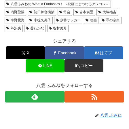
八雲ふみねの What a Fantastics！ ～映画にまつわるアレコレ～
内野聖陽
初日舞台挨拶
司会
吉本実憂
大塚祐吉
宇野愛海
小椋久美子
少林サッカー
映画
罪の余白
芦沢央
葵わかな
谷村美月
シェアする
X
Facebook
はてブ
LINE
コピー
八雲 ふみねをフォローする
八雲 ふみね