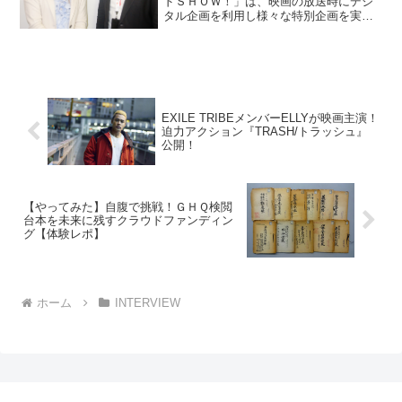
ドＳＨＯＷ！」は、映画の放送時にデジ
タル企画を利用し様々な特別企画を実施
するなど、視聴者参加型の番組を心がけ
ていらっしゃいます。スタジオジブリ作
品など、取り組みによっては、データ放
送（dボタン）やスマホを...
EXILE TRIBEメンバーELLYが映画主演！
迫力アクション『TRASH/トラッシュ』
公開！
【やってみた】自腹で挑戦！ＧＨＱ検閲
台本を未来に残すクラウドファンディン
グ【体験レポ】
ホーム
INTERVIEW