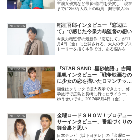
主演女優賞など最多6部門を受賞し、現在
までに250万人以上の動員、興行収入35億
円を突破するなど、大ヒット中の映画
『ラ・ラ・ランド』の発声上映イベント
が2017年4月2日（日）に開催。歌手でタ
稲垣吾郎インタビュー『窓辺に
INTERVIEW
レントの高橋...
て』で感じた今泉力哉監督の想い
今泉力哉監督の最新作『窓辺にて』が11
月4日（金）に公開される。大人のラブス
トーリーを描く本作では、ある悩みを持
つ市川茂巳が主人公だ。茂巳を軸に「好
き」という感情自体について掘り下げら
れており、改めて大人たちが「愛とはな
『STAR SAND -星砂物語-』吉岡
んなのか」を考えさせ...
INTERVIEW
里帆インタビュー「戦争映画なの
に少女の恋を描いたロマンチック
なお話」
画像はクリックで拡大表示できます。修
学旅行で広島と長崎に行ったライター、
ゆうせいです。2017年8月4日（金）、戦
争を少女の恋の角度から描いた話題作
『STAR SAND -星砂物語-』が公開されま
す。本作は『戦場のメリークリスマス』
金曜ロードＳＨＯＷ！プロデュー
INTERVIEW
で助監督...
サーインタビュー、番組づくりの
舞台裏と思い
日本テレビ（以下日テレ）の「金曜ロー