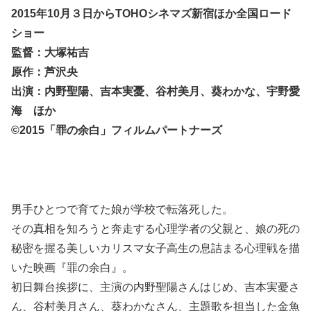
2015年10月３日からTOHOシネマズ新宿ほか全国ロード
ショー
監督：大塚祐吉
原作：芦沢央
出演：内野聖陽、吉本実憂、谷村美月、葵わかな、宇野愛
海 ほか
©2015「罪の余白」フィルムパートナーズ
男手ひとつで育てた娘が学校で転落死した。
その真相を知ろうと奔走する心理学者の父親と、娘の死の
秘密を握る美しいカリスマ女子高生の息詰まる心理戦を描
いた映画『罪の余白』。
初日舞台挨拶に、主演の内野聖陽さんはじめ、吉本実憂さ
ん、谷村美月さん、葵わかなさん、主題歌を担当した金魚