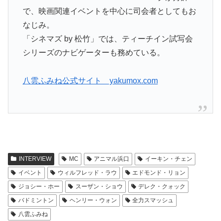
で、映画関連イベントを中心に司会者としてもお
なじみ。
「シネマズ by 松竹」では、ティーチイン試写会
シリーズのナビゲーターも務めている。
八雲ふみね公式サイト yakumox.com
INTERVIEW
MC
アニマル浜口
イーキン・チェン
イベント
ウィルフレッド・ラウ
エドモンド・リョン
ジョシー・ホー
スーザン・ショウ
デレク・クォック
バドミントン
ヘンリー・ウォン
全力スマッシュ
八雲ふみね