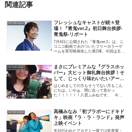
関連記事
フレッシュなキャストが続々登
INTERVIEW
場！『青鬼ver.2』初日舞台挨拶-
青鬼祭-リポート
7月4日に公開された『青鬼ver.2』は、ニ
コニコ動画で火のついたフリーホラーゲ
ームを実写映画化した第2弾。今回は主演
の中川大志さんほか主要キャストを招い
てシネマート新宿で開催された、公開初
日舞台挨拶の模様をお届けします。簡単
まさにプレミアムな『グラスホッ
INTERVIEW
にストーリーを...
パー』大ヒット御礼舞台挨拶！そ
して、じっくり味わいたいアート
系映画２選
はじめましての方もそうでない方もこん
にちは。いやぁ、間に合って良かっ
た！！！！！！八雲ふみねです。 今
日、11月19日は、ボージョレ・ヌーボー
解禁。ボージョレ委員会の発表によると
「2015年は偉大なヴィンテージ」だと
高橋みなみ「初ブラボーにドキド
INTERVIEW
か。私はパリ同時多発...
キ」映画『ラ・ラ・ランド』発声
上映イベント
先日行われたアカデミー賞では監督賞・