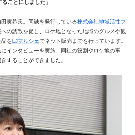
することにしました」
山田実希氏。同誌を発行している
株式会社地域活性プ
域への誘致を促し、ロケ地となった地域のグルメや観
産品を
LJマルシェ
でネット販売までを行っています。
氏にインタビューを実施。同社の役割やロケ地の事
聞きすることができました。