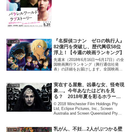
2019年5月31日（金）に決定し、特報映
像と第一弾ビジュアルが完成。玉森裕太
と原作者・東野...
『名探偵コナン ゼロの執行人』
ニュース
82億円を突破し、歴代興収58位
浮上！【今週の映画ランキング】
先週末（2018年6月16日〜6月17日）の全
国映画興行ランキング（興行通信社発
表）の詳細をお届けします。全国映画興
行ランキング1位（→）『万引き家族』2
位（NEW）『空飛ぶタイヤ』3位（↓）
『デッドプール２』4位（↓）『５０回目
実在する屋敷、凶暴な女、怪奇現
ニュース
のファース...
象…。今年あなたはどれを見
る？ 2018年夏を彩るホラー映
画3作品
© 2018 Winchester Film Holdings Pty
Ltd, Eclipse Pictures, Inc., Screen
Australia and Screen Queensland Pty
Ltd. All Rig...
乳がん、不妊…2人がぶつかる壁
ニュース