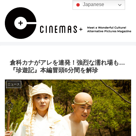
Japanese
倉科カナがアレを連発！強烈な濡れ場も…
『珍遊記』本編冒頭6分間を解珍
ニュース