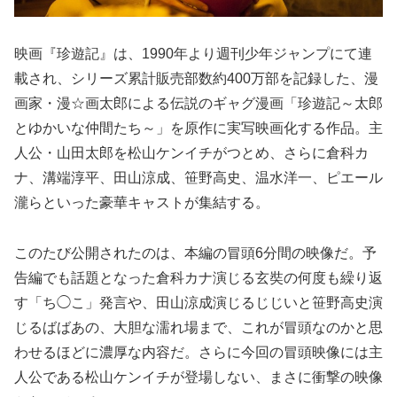
映画『珍遊記』は、1990年より週刊少年ジャンプにて連
載され、シリーズ累計販売部数約400万部を記録した、漫
画家・漫☆画太郎による伝説のギャグ漫画「珍遊記～太郎
とゆかいな仲間たち～」を原作に実写映画化する作品。主
人公・山田太郎を松山ケンイチがつとめ、さらに倉科カ
ナ、溝端淳平、田山涼成、笹野高史、温水洋一、ピエール
瀧らといった豪華キャストが集結する。
このたび公開されたのは、本編の冒頭6分間の映像だ。予
告編でも話題となった倉科カナ演じる玄奘の何度も繰り返
す「ち◯こ」発言や、田山涼成演じるじじいと笹野高史演
じるばばあの、大胆な濡れ場まで、これが冒頭なのかと思
わせるほどに濃厚な内容だ。さらに今回の冒頭映像には主
人公である松山ケンイチが登場しない、まさに衝撃の映像