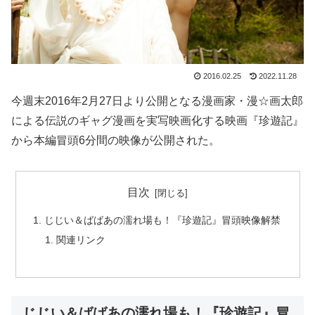
2016.02.25
2022.11.28
今週末2016年2月27日より公開となる漫画家・漫☆画太郎
による伝説のギャグ漫画を実写映画化する映画『珍遊記』
から本編冒頭6分間の映像が公開された。
目次
じじい＆ばばあの濡れ場も！『珍遊記』冒頭映像解禁
関連リンク
じじい＆ばばあの濡れ場も！『珍遊記』冒