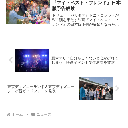
『マイ・ベスト・フレンド』日本
版予告解禁
ドリュー・バリモアとトニ・コレットが
W主演を果たす映画『マイ・ベスト・フ
レンド』の日本版予告が解禁となった。
映画『マイ・ベスト・フレンド』日本版
予告解禁幼い頃からの大親友で、ファー
ストキスから初体験まで、互いの全てを
知っているミリー(ト...
夏木マリ：自分らしくないと心が折れて
しまう―映画イベントで生演奏を披露
東京ディズニーランド＆東京ディズニー
シーが新ガイドツアーを発表
ホーム
ニュース