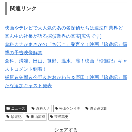
関連リンク
映画やテレビで大人気のあの名探偵たちは違法!? 業界ど
真ん中の社長が語る探偵業界の真実[広告です]
倉科カナがまさかの「ち◯こ」発言？！映画『珍遊記』衝
撃の予告映像解禁
倉科、溝端、田山、笹野、温水、瀧！映画『珍遊記』キャ
ストコメント到着！
板尾＆矢部＆今野＆おおかわら＆野田！映画『珍遊記』新
たな追加キャスト発表
ニュース
倉科カナ
松山ケンイチ
漫☆画太郎
珍遊記
田山涼成
笹野高史
シェアする