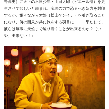
野高史）に天下の不良少年・山田太郎（ピエール瀧）を更
生させて欲しいと頼まれ、宝珠の力で恐るべき妖力を封印
するが、嫌々ながら太郎（松山ケンイチ）を引き取ること
になり、何の因果か共に旅をする羽目に・・・果たして、
彼らは無事に天竺まで辿り着くことが出来るのか？（い
や、出来ない！）