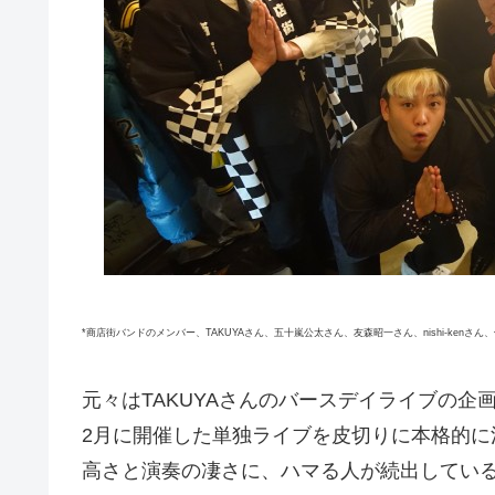
*商店街バンドのメンバー、TAKUYAさん、五十嵐公太さん、友森昭一さん、nishi-kenさ
元々はTAKUYAさんのバースデイライブの企
2月に開催した単独ライブを皮切りに本格的
高さと演奏の凄さに、ハマる人が続出してい