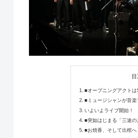
目
■オープニングアクトはSH
■ミュージシャンが音楽
いよいよライブ開始！
■突如はじまる「三途の
■お焼香、そして出棺へ