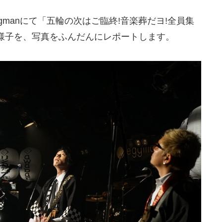
eggmanにて「五輪の次はご臨終!音楽葬だヨ!全員集
ブの様子を、写真をふんだんにレポートします。