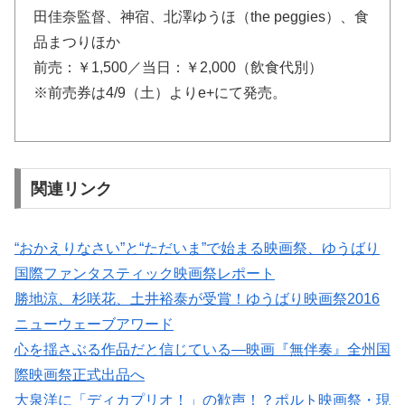
田佳奈監督、神宿、北澤ゆうほ（the peggies）、食
品まつりほか
前売：￥1,500／当日：￥2,000（飲食代別）
※前売券は4/9（土）よりe+にて発売。
関連リンク
“おかえりなさい”と“ただいま”で始まる映画祭、ゆうばり
国際ファンタスティック映画祭レポート
勝地涼、杉咲花、土井裕泰が受賞！ゆうばり映画祭2016
ニューウェーブアワード
心を揺さぶる作品だと信じている―映画『無伴奏』全州国
際映画祭正式出品へ
大泉洋に「ディカプリオ！」の歓声！？ポルト映画祭・現