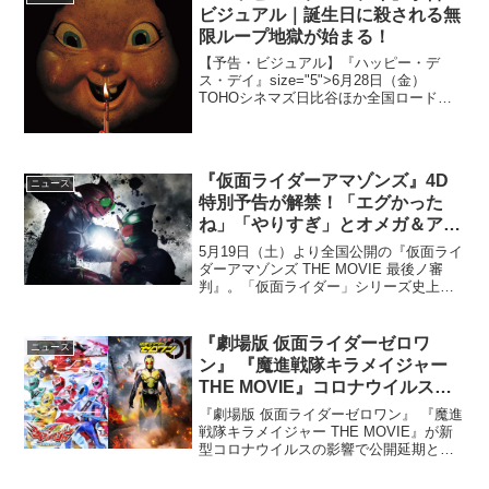
関...
ビジュアル｜誕生日に殺される無
限ループ地獄が始まる！
【予告・ビジュアル】『ハッピー・デ
ス・デイ』size="5">6月28日（金）
TOHOシネマズ日比谷ほか全国ロードシ
ョー全米ティーンから圧倒的な支持をう
け、全米初登場№1を獲得したジェイソ
ン・ブラム製作の『ハッピー・デス・デ
イ』。自分の誕生...
『仮面ライダーアマゾンズ』4D
ニュース
特別予告が解禁！「エグかった
ね」「やりすぎ」とオメガ＆アル
ファも興奮
5月19日（土）より全国公開の『仮面ライ
ダーアマゾンズ THE MOVIE 最後ノ審
判』。「仮面ライダー」シリーズ史上初
となる4D上映が決定している本作の劇場
限定ver.とWEB限定ver.の4D特別予告映
像が解禁となった。20...
『劇場版 仮面ライダーゼロワ
ニュース
ン』 『魔進戦隊キラメイジャー
THE MOVIE』コロナウイルスの
影響で公開延期へ
『劇場版 仮面ライダーゼロワン』 『魔進
戦隊キラメイジャー THE MOVIE』が新
型コロナウイルスの影響で公開延期とな
った。新たな公開日は追って発表され
る。2020年7月23日(木・祝)より公開を予