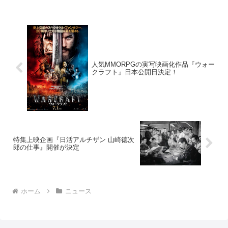
定しておりました『劇場版 仮面ライダー
ゼ...
人気MMORPGの実写映画化作品『ウォー
クラフト』日本公開日決定！
特集上映企画『日活アルチザン 山崎徳次
郎の仕事』開催が決定
ホーム
ニュース