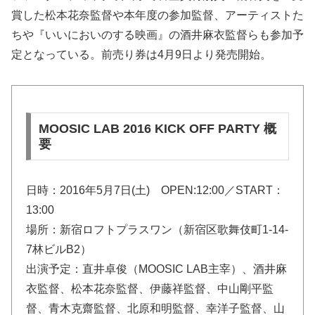
賞した松本花奈監督や本年度の参加監督、アーティストた
ちや『いいにおいのする映画』の酒井麻衣監督らも参加予
定となっている。前売り券は4月9日より発売開始。
MOOSIC LAB 2016 KICK OFF PARTY 概
要
日時：2016年5月7日(土) OPEN:12:00／START：
13:00
場所：新宿ロフトプラスワン（新宿区歌舞伎町1-14-
7林ビルB2）
出演予定：直井卓俊（MOOSIC LAB主宰）、酒井麻
衣監督、松本花奈監督、伊藤祥監督、中山剛平監
督、青木克齋監督、北原和明監督、幸洋子監督、山