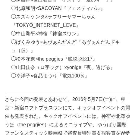
◯北原和明×SACOYAN『フェスティバル』
◯スズキケンタ×ラブリーサマーちゃん
『TOKYO_INTERNET_LOVE』
◯中山剛平×神宿『神宿スワン』
◯ぱくみゆう×あヴぁんだんど『あヴぁんだんドキ
ュ（仮）』
◯松本花奈×the peggies『脱脱脱脱17』
◯山田佳奈（ロ字ック）×yonige『夜、逃げる』
◯幸洋子×食品まつり『電気100％』
さらに今回の発表とあわせて、2016年5月7日(土)に、東
京・新宿ロフトプラスワンにて、キックオフイベントの開
催も発表された。キックオフイベントには、神宿や北澤ゆ
うほ（the peggies）によるミニライブや、ゆうばり国際
ファンタスティック映画祭で審査員特別賞＆観客賞をW受