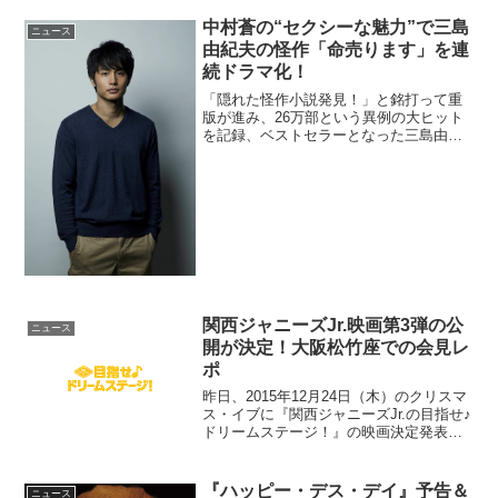
中村蒼の“セクシーな魅力”で三島
ニュース
由紀夫の怪作「命売ります」を連
続ドラマ化！
「隠れた怪作小説発見！」と銘打って重
版が進み、26万部という異例の大ヒット
を記録、ベストセラーとなった三島由紀
夫の怪作「命売ります」の連続ドラマ化
が決定。中村蒼が主演を務めることが解
禁された。このニュースのポイント・三
島由紀夫の怪作「命売り...
関西ジャニーズJr.映画第3弾の公
ニュース
開が決定！大阪松竹座での会見レ
ポ
昨日、2015年12月24日（木）のクリスマ
ス・イブに『関西ジャニーズJr.の目指せ♪
ドリームステージ！』の映画決定発表が
大阪松竹座にて行われた。関西ジャニー
ズJr.が松竹コラボ企画第3弾で夢を目指
す！関ジャニ∞、ジャニーズWESTに続く
『ハッピー・デス・デイ』予告＆
ニュース