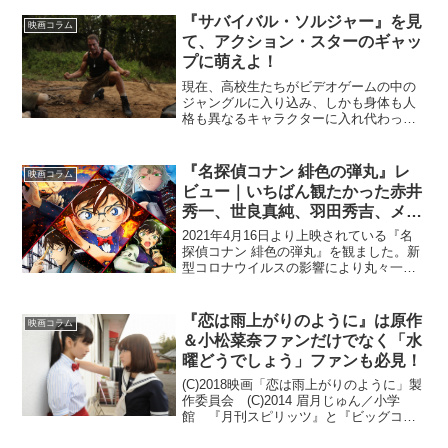
『サバイバル・ソルジャー』を見
映画コラム
て、アクション・スターのギャッ
プに萌えよ！
現在、高校生たちがビデオゲームの中の
ジャングルに入り込み、しかも身体も人
格も異なるキャラクターに入れ代わった
ままサバイバルを繰り広げざるを得なく
なる奇想天外ファンタジー・アクション
映画の快作『ジュマンジ ウェルカム・
『名探偵コナン 緋色の弾丸』レ
映画コラム
トゥ・ジャングル』が大ヒ...
ビュー｜いちばん観たかった赤井
秀一、世良真純、羽田秀吉、メア
リーの活躍があったという話 ※
2021年4月16日より上映されている『名
ネタバレなし
探偵コナン 緋色の弾丸』を観ました。新
型コロナウイルスの影響により丸々一年
の延期を経てやっと公開された本作は、
「赤井一家（ファミリー）、集結」とい
うキャッチコピーが示すように、赤井秀
『恋は雨上がりのように』は原作
映画コラム
一、世良真純、羽...
＆小松菜奈ファンだけでなく「水
曜どうでしょう」ファンも必見！
(C)2018映画「恋は雨上がりのように」製
作委員会 (C)2014 眉月じゅん／小学
館 『月刊スピリッツ』と『ビッグコミ
ックスピリッツ』に連載された同名の人