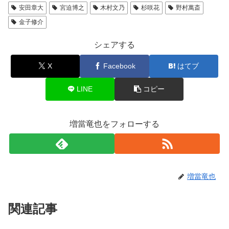
安田章大
宮迫博之
木村文乃
杉咲花
野村萬斎
金子修介
シェアする
X
Facebook
はてブ
LINE
コピー
増當竜也をフォローする
増當竜也
関連記事