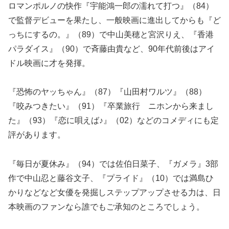
ロマンポルノの快作『宇能鴻一郎の濡れて打つ』（84）
で監督デビューを果たし、一般映画に進出してからも『ど
っちにするの。』（89）で中山美穂と宮沢りえ、『香港
パラダイス』（90）で斉藤由貴など、90年代前後はアイ
ドル映画に才を発揮。
『恐怖のヤッちゃん』（87）『山田村ワルツ』（88）
『咬みつきたい』（91）『卒業旅行 ニホンから来まし
た』（93）『恋に唄えば♪』（02）などのコメディにも定
評があります。
『毎日が夏休み』（94）では佐伯日菜子、『ガメラ』3部
作で中山忍と藤谷文子、『プライド』（10）では満島ひ
かりなどなど女優を発掘しステップアップさせる力は、日
本映画のファンなら誰でもご承知のところでしょう。