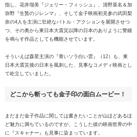
指し、花井瑠美『ジェリー・フィッシュ』、清野菜名＆加
弥野『生贄のジレンマ』、そして金子映画初見参の武田梨
奈の4人を主演に壮絶なバトル・アクションを展開させつ
つ、その奥から東日本大震災以降の日本のありように警鐘
を鳴らす作品としても機能させています。
そういえば森星主演の『青いソラ白い雲』（12）も、東
日本大震災後の日本を風刺した、見事なコメディ映画とし
て屹立していました。
どこから斬っても金子印の面白ムービー！
まだまだ金子作品に関しては書きたいことが山ほどあるほ
ど魅力に満ちているのですが、こうした彼の映画世界の中
に『スキャナー』も見事に染まっています。