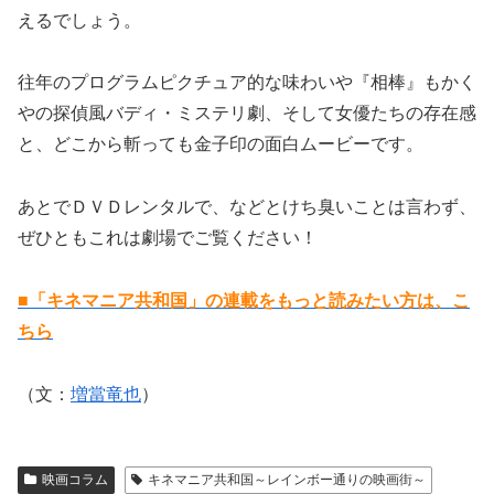
えるでしょう。
往年のプログラムピクチュア的な味わいや『相棒』もかく
やの探偵風バディ・ミステリ劇、そして女優たちの存在感
と、どこから斬っても金子印の面白ムービーです。
あとでＤＶＤレンタルで、などとけち臭いことは言わず、
ぜひともこれは劇場でご覧ください！
■「キネマニア共和国」の連載をもっと読みたい方は、こ
ちら
（文：
増當竜也
）
映画コラム
キネマニア共和国～レインボー通りの映画街～