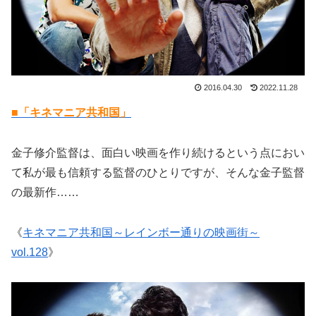
2016.04.30
2022.11.28
■「キネマニア共和国」
金子修介監督は、面白い映画を作り続けるという点におい
て私が最も信頼する監督のひとりですが、そんな金子監督
の最新作……
《
キネマニア共和国～レインボー通りの映画街～
vol.128
》