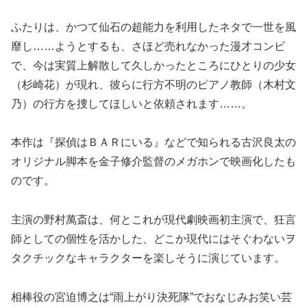
ふたりは、かつて仙石の超能力を利用したネタで一世を風
靡し……ようとするも、さほど売れなかった漫才コンビ
で、今は実質上解散して久しかったところにひとりの少女
（杉崎花）が現れ、彼らに行方不明のピアノ教師（木村文
乃）の行方を捜してほしいと依頼されます……。
本作は『探偵はＢＡＲにいる』などで知られる古沢良太の
オリジナル脚本を金子修介監督のメガホンで映画化したも
のです。
主演の野村萬斎は、何とこれが現代劇映画初主演で、狂言
師としての個性を活かした、どこか現代にはそぐわないヲ
タクチックなキャラクターを楽しそうに演じています。
相棒役の宮迫博之は“雨上がり決死隊”でおなじみお笑い芸