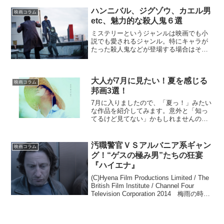
気コミックを、小松菜奈・大泉洋ほかの
魅力的なキャストで映画化した話題作
ハンニバル、ジグゾウ、カエル男
映画コラム
『恋は雨上が...
etc、魅力的な殺人鬼６選
ミステリーというジャンルは映画でも小
説でも愛されるジャンル。特にキャラが
たった殺人鬼などが登場する場合はその
殺人鬼が（物語において）魅力的と思え
ることも。今回はそんな際立った殺人鬼
が登場する映画をご紹介します。カエル
大人が7月に見たい！夏を感じる
男が繰り広げる罰ゲーム『...
映画コラム
邦画3選！
7月に入りましたので、「夏っ！」みたい
な作品を紹介してみます。意外と「知っ
てるけど見てない」かもしれませんので
参考になれば嬉しいです。リトル・フォ
レスト 夏・秋ストーリー東北の小さな村
を舞台に、旬の食材をいかした食事と自
汚職警官ＶＳアルバニア系ギャン
映画コラム
給自足の生活を通じて...
グ！“ゲスの極み男”たちの狂宴
『ハイエナ』
(C)Hyena Film Productions Limited / The
British Film Institute / Channel Four
Television Corporation 2014 梅雨の時期
に入ってきましたね...