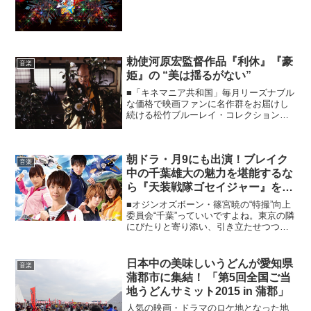
で、シンデレラ城に様々なディズニー映
画の名シーンが映し出...
勅使河原宏監督作品『利休』『豪
音楽
姫』の “美は揺るがない”
■「キネマニア共和国」毎月リーズナブル
な価格で映画ファンに名作群をお届けし
続ける松竹ブルーレイ・コレクションで
すが、10月に発売されたのは……。《キ
ネマニア共和国～レインボー通りの映画
街 vol.43》世界に名だたる名匠・勅使河
朝ドラ・月9にも出演！ブレイク
原宏監督の晩...
音楽
中の千葉雄大の魅力を堪能するな
ら『天装戦隊ゴセイジャー』をチ
ェック！
■オジンオズボーン・篠宮暁の“特撮”向上
委員会“千葉”っていいですよね。東京の隣
にぴたりと寄り添い、引き立たせつつ、
「東京ディズニーランド」や「成田空
港」があることで、いつでも東京を出し
抜こうと虎視眈々と天下狙ってる感じが
日本中の美味しいうどんが愛知県
音楽
セクシーですよね。...
蒲郡市に集結！ 「第5回全国ご当
地うどんサミット2015 in 蒲郡」
人気の映画・ドラマのロケ地となった地