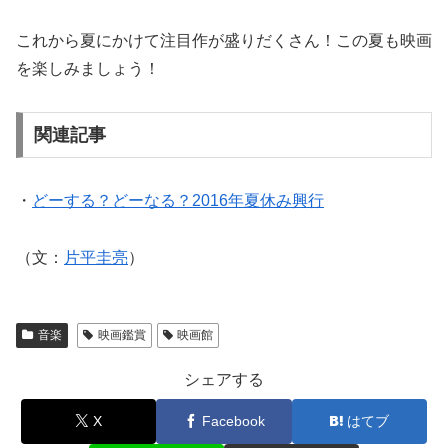
これから夏にかけて注目作が盛りだくさん！この夏も映画
を楽しみましょう！
関連記事
・
どーする？どーなる？2016年夏休み興行
（文：
片平圭亮
）
音楽
映画鑑賞
映画館
シェアする
X
Facebook
はてブ