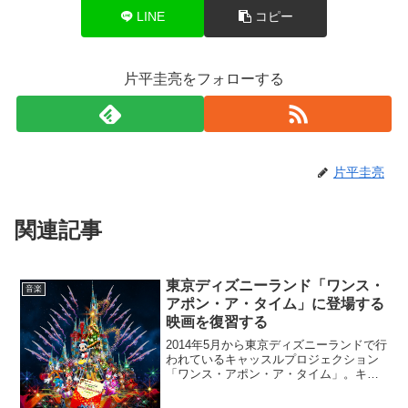
LINE
コピー
片平圭亮をフォローする
片平圭亮
関連記事
東京ディズニーランド「ワンス・
音楽
アポン・ア・タイム」に登場する
映画を復習する
2014年5月から東京ディズニーランドで行
われているキャッスルプロジェクション
「ワンス・アポン・ア・タイム」。キャ
ッスルプロジェクションとは、プロジェ
クションマッピングを駆使したショー