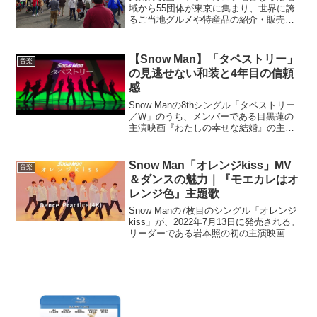
域から55団体が東京に集まり、世界に誇
るご当地グルメや特産品の紹介・販売を
通して自分の街をアピールするべく今年8
月に開催された「全国ふるさと甲子園
第1弾ロケ地＆ご当地グルメ編（ ）」
【Snow Man】「タペストリー」
音楽
で、見事4位に輝き副...
の見逃せない和装と4年目の信頼
感
Snow Manの8thシングル「タペストリー
／W」のうち、メンバーである目黒蓮の
主演映画『わたしの幸せな結婚』の主題
歌である「タペストリー」のMVが公開さ
れた。バレンタインデーである2月14日に
サプライズで公開されたこのMVは、約3
Snow Man「オレンジkiss」MV
音楽
日で4...
＆ダンスの魅力｜『モエカレはオ
レンジ色』主題歌
Snow Manの7枚目のシングル「オレンジ
kiss」が、2022年7月13日に発売される。
リーダーである岩本照の初の主演映画
『モエカレはオレンジ色』の主題歌でも
あるこの曲のMVとDance Practiceが、発
売に先駆け公式YouTub...