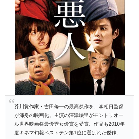
芥川賞作家・吉田修一の最高傑作を、李相日監督
が渾身の映画化。主演の深津絵里がモントリオー
ル世界映画祭最優秀女優賞を受賞、作品も2010年
度キネマ旬報ベストテン第1位に選ばれた傑作。