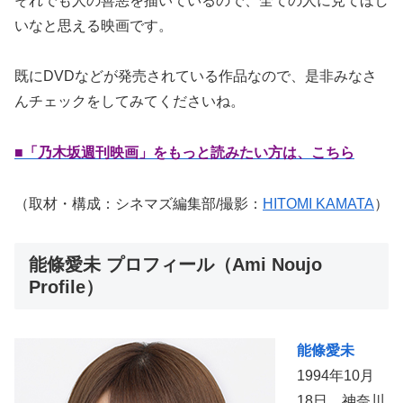
それでも人の善悪を描いているので、全ての人に見てほし
いなと思える映画です。
既にDVDなどが発売されている作品なので、是非みなさ
んチェックをしてみてくださいね。
■「乃木坂週刊映画」をもっと読みたい方は、こちら
（取材・構成：シネマズ編集部/撮影：
HITOMI KAMATA
）
能條愛未 プロフィール（Ami Noujo
Profile）
能條愛未
1994年10月
18日 神奈川