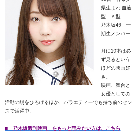
県生まれ 血液
型 Ａ型
乃木坂46 一
期生メンバー
月に10本は必
ず見るという
ほどの映画好
き。
映画、舞台と
女優としての
活動の場をひろげるほか、バラエティーでも持ち前のセン
スで活躍中。
■「乃木坂週刊映画」をもっと読みたい方は、こちら