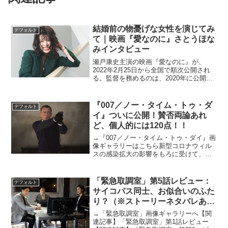
結婚前の物憂げな女性を演じてみ
デフォルト
て｜映画『愛なのに』さとうほな
みインタビュー
瀬戸康史主演の映画『愛なのに』が、
2022年2月25日から全国で順次公開され
る。監督を務めるのは、2020年に公開さ
れた『アルプススタンドのはしの方』な
ど、幅広いジャンルを手がけている城定
秀夫。脚本は、『愛がなんだ』
『007／ノー・タイム・トゥ・ダ
デフォルト
（2018）、『アイネク...
イ』ついに公開！賛否両論あれ
ど、個人的には120点！！
→『007／ノー・タイム・トゥ・ダイ』画
像ギャラリーはこちら新型コロナウィル
スの感染拡大の影響をもろに受けて、当
初の予定より1年半以上の公開延期期間を
経てついに『007／ノー・タイム・トゥ・
ダイ』が公開されました。シリーズ25作
「緊急取調室」第5話レビュー：
デフォルト
目というメモ...
サイコパス同士、お似合いのふた
り？（※ストーリーネタバレあ
り）
→「緊急取調室」画像ギャラリーへ【関
連記事】「緊急取調室」第1話レビュー