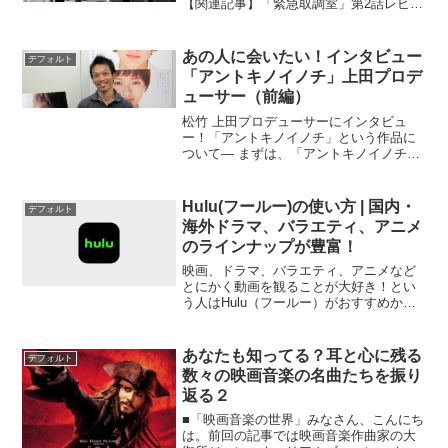
【関連記事】「緊急取調室」第2話レビュ
ー【関連記事】「緊急取調室」第3話レビ
ュー【関連記事】「緊急取調室」第4 話
レビュー2021年7月8日スタートのテレビ
あの人に会いたい！インタビュー
デフォルト
朝日 木曜ド...
「アントキノイノチ」上田プロデ
ューサー（前編）
松竹 上田プロデューサーにインタビュ
ー！「アントキノイノチ」という作品に
ついて― まずは、「アントキノイノチ」
とはどのような映画か教えてください。
上田プロデューサー非常に捉えどころが
難しい映画ではありますが、一言でいう
Hulu(フールー)の使い方 | 国内・
デフォルト
なら、「生と死」という...
海外ドラマ、バラエティ、アニメ
のラインナップが豊富！
映画、ドラマ、バラエティ、アニメなど
とにかく動画を観ることが大好き！とい
う人はHulu（フールー）がおすすめかも
しれません。Huluは国内のドラマ、バラ
エティの作品数のラインナップが豊富。
また、最新の映画もいち早く視聴できた
あなたも知ってる？耳と心に残る
デフォルト
り、Huluでし...
数々の映画音楽の名曲たちを振り
返る２
■「映画音楽の世界」みなさん、こんにち
は。前回の記事では映画音楽作曲家の大