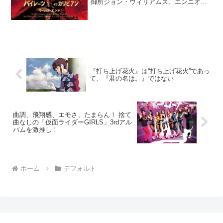
御所ジョン・ウィリアムズ、エンニオ・
モリコーネ、ジェリー・ゴールドスミス
の三人を紹介しました。今回の「映画音
楽の世界」でも引き続き、オリジナルス
コアを作曲する現代の人...
『打ち上げ花火』は“打ち上げ花火”であっ
て、『君の名は。』ではない
曲調、飛翔感、エモさ、たまらん！ 捨て
曲なしの「仮面ライダーGIRLS」3rdアル
バムを激推し！
ホーム
デフォルト