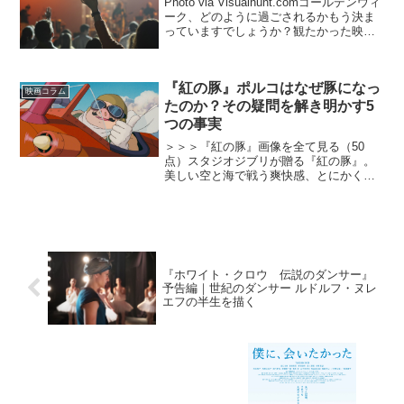
Photo via Visualhunt.comゴールデンウィ
ーク、どのように過ごされるかもう決ま
っていますでしょうか？観たかった映画
を劇場に観に行ったり、お家でゆっくり
ネット配信のムービーを観たり、充実し
てリラックスした休みを過ごすのに映...
『紅の豚』ポルコはなぜ豚になっ
映画コラム
たのか？その疑問を解き明かす5
つの事実
＞＞＞『紅の豚』画像を全て見る（50
点）スタジオジブリが贈る『紅の豚』。
美しい空と海で戦う爽快感、とにかくカ
ッコイイ主人公、慕われる美女との恋愛
関係、間が抜けていて憎めない悪役た
ち、活発な少女との交流……などなど、
未だに色褪せない魅力が満載...
『ホワイト・クロウ 伝説のダンサー』
予告編｜世紀のダンサー ルドルフ・ヌレ
エフの半生を描く