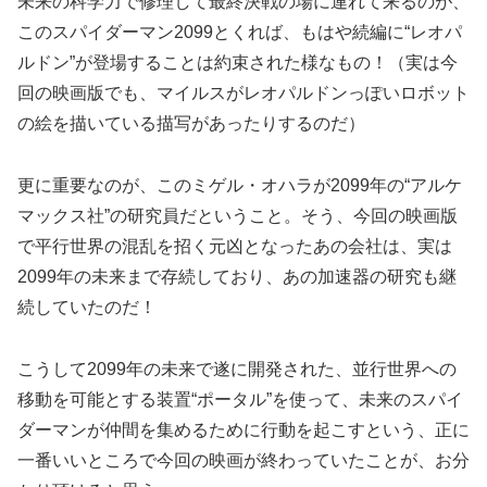
未来の科学力で修理して最終決戦の場に連れて来るのが、
このスパイダーマン2099とくれば、もはや続編に“レオパ
ルドン”が登場することは約束された様なもの！（実は今
回の映画版でも、マイルスがレオパルドンっぽいロボット
の絵を描いている描写があったりするのだ）
更に重要なのが、このミゲル・オハラが2099年の“アルケ
マックス社”の研究員だということ。そう、今回の映画版
で平行世界の混乱を招く元凶となったあの会社は、実は
2099年の未来まで存続しており、あの加速器の研究も継
続していたのだ！
こうして2099年の未来で遂に開発された、並行世界への
移動を可能とする装置“ポータル”を使って、未来のスパイ
ダーマンが仲間を集めるために行動を起こすという、正に
一番いいところで今回の映画が終わっていたことが、お分