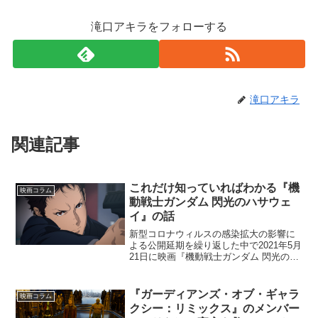
滝口アキラをフォローする
滝口アキラ
関連記事
これだけ知っていればわかる『機
映画コラム
動戦士ガンダム 閃光のハサウェ
イ』の話
新型コロナウィルスの感染拡大の影響に
よる公開延期を繰り返した中で2021年5月
21日に映画『機動戦士ガンダム 閃光のハ
サウェイ』が公開されます。3部作となる
予定の第1部であり、『ガンダム』シリー
ズの劇場長編最新作でもあります。ロボ
『ガーディアンズ・オブ・ギャラ
映画コラム
ットアニメ...
クシー：リミックス』のメンバー