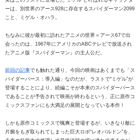
ーは、別世界のアース928に存在するスパイダーマン2099
こと、ミゲル・オハラ。
ちなみに彼が最初に訪れたアニメの世界＝アース67で出
会ったのは、1967年にアメリカのABCテレビで放送され
たアニメ版『スパイダーマン』の主人公だ。
前回の記事
でも触れた通り、今回の映画はあくまでも「ス
パイダーバース：導入編」なのだが、ラストで“ミゲル”が
登場することにより、続編こそが本来のスパイダーバース
であることが予告されて映画が終わるという、正に原作コ
ミックスファンにも大満足の展開となっている本作！
しかも原作コミックスで颯爽と登場するが、いきなり敵に
片腕をもぎ取られてしまった巨大ロボ“レオパルドン”を、