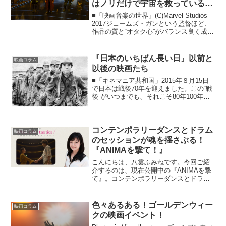
はノリだけで宇宙を救っているわ
けではなかった話
■「映画音楽の世界」(C)Marvel Studios
2017ジェームズ・ガンという監督ほど、
作品の質と“オタク心”がバランス良く成立
した人はいないのでは？ と思えるほどの
エンタメ気質。ウルトラマンをこよなく
愛し、ホラー畑のクリエイターな...
『日本のいちばん長い日』以前と
映画コラム
以後の映画たち
■「キネマニア共和国」2015年８月15日
で日本は戦後70年を迎えました。この“戦
後”がいつまでも、それこそ80年100年
1000年と、未来永劫続いてほしい。そう
いった祈りを込めて作られた映画が、原
田眞人監督の『日本のいちばん長い日』
です。...
コンテンポラリーダンスとドラム
映画コラム
のセッションが魂を揺さぶる！
『ANIMAを撃て！』
こんにちは、八雲ふみねです。今回ご紹
介するのは、現在公開中の『ANIMAを撃
て』。コンテンポラリーダンスとドラム
のセッションが魂を揺さぶる、青春ダン
スムービーです。八雲ふみねの What a
Fantastics！ ～映画にまつわるアレコ
色々あるある！ゴールデンウィー
映画コラム
レ...
クの映画イベント！