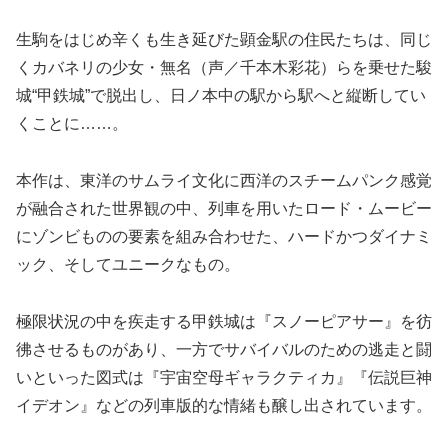
生駒をはじめ辛くも生き延びた顕金駅の住民たちは、同じ
くカバネリの少女・無名（声／千本木彩花）らを乗せた駿
城“甲鉄城”で脱出し、日ノ本中の駅から駅へと縦断してい
くことに……。
本作は、東洋のサムライ文化に西洋のスチームパンク感覚
が融合された世界観の中、列車を用いたロード・ムービー
にゾンビものの要素を組み合わせた、ハードかつダイナミ
ック、そしてユニークなもの。
極限状況の中を疾走する甲鉄城は『スノーピアサー』を彷
彿させるものがあり、一方でサバイバルのための逃走と闘
いといった図式は『宇宙空母ギャラクティカ』『伝説巨神
イデオン』などの列車版的な情緒も醸し出されています。