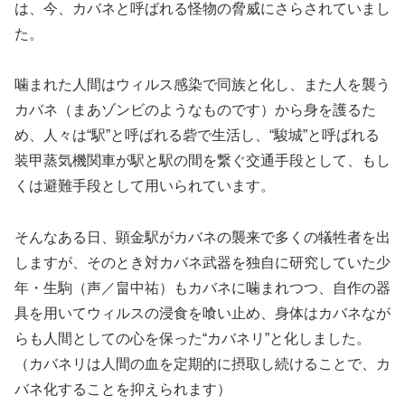
は、今、カバネと呼ばれる怪物の脅威にさらされていまし
た。
噛まれた人間はウィルス感染で同族と化し、また人を襲う
カバネ（まあゾンビのようなものです）から身を護るた
め、人々は“駅”と呼ばれる砦で生活し、“駿城”と呼ばれる
装甲蒸気機関車が駅と駅の間を繋ぐ交通手段として、もし
くは避難手段として用いられています。
そんなある日、顕金駅がカバネの襲来で多くの犠牲者を出
しますが、そのとき対カバネ武器を独自に研究していた少
年・生駒（声／畠中祐）もカバネに噛まれつつ、自作の器
具を用いてウィルスの浸食を喰い止め、身体はカバネなが
らも人間としての心を保った“カバネリ”と化しました。
（カバネリは人間の血を定期的に摂取し続けることで、カ
バネ化することを抑えられます）