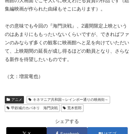
画館の大画面でこそ大いに映えわたる資質の作品です（総
集編映画が作られた由縁もそこにあります）。
その意味でも今回の『海門決戦』、2週間限定上映という
のはあまりにももったいないくらいですが、できればファ
ンのみならず多くの観客に映画館へと足を向けていただい
て、上映期間の延長が成し得るほどの動員となり、さらな
る新作を待望したいものです。
（文：増當竜也）
アニメ
キネマニア共和国～レインボー通りの映画街～
甲鉄城のカバネリ 海門決戦
荒木哲郎
シェアする
X
Facebook
はてブ