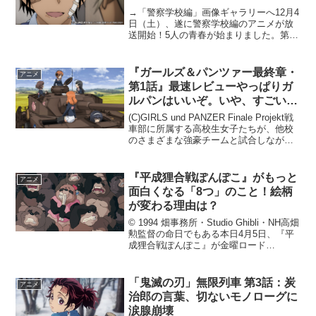
→「警察学校編」画像ギャラリーへ12月4
日（土）、遂に警察学校編のアニメが放
送開始！5人の青春が始まりました。第1
弾は松田編です。観終わった直後は「警
察学校組カッコ良すぎる」「22歳の警察
学校組みんな若い」「可愛いすぎる、で
『ガールズ＆パンツァー最終章・
アニメ
も現在の彼らを思...
第1話』最速レビューやっぱりガ
ルパンはいいぞ。いや、すごい
ぞ！
(C)GIRLS und PANZER Finale Projekt戦
車部に所属する高校生女子たちが、他校
のさまざまな強豪チームと試合しながら
日本一を目指す、熱くさわやかな青春ス
ポーツ・バトル・アニメーションの画期
的傑作『ガールズ＆パンツァ...
『平成狸合戦ぽんぽこ』がもっと
アニメ
面白くなる「8つ」のこと！絵柄
が変わる理由は？
© 1994 畑事務所・Studio Ghibli・NH高畑
勲監督の命日でもある本日4月5日、『平
成狸合戦ぽんぽこ』が金曜ロード
SHOW！で放送となります。そのタイト
ルには“合戦”とあり、“ぽんぽこ”という可
愛らしい響きの言葉も添えられてい...
「鬼滅の刃」無限列車 第3話：炭
アニメ
治郎の言葉、切ないモノローグに
涙腺崩壊