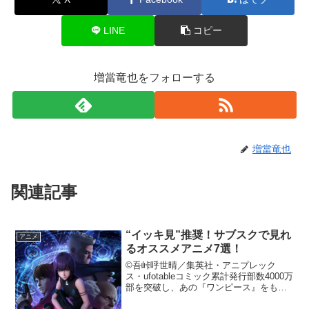
LINE
コピー
増當竜也をフォローする
増當竜也
関連記事
“イッキ見”推奨！サブスクで見れ
アニメ
るオススメアニメ7選！
©吾峠呼世晴／集英社・アニプレック
ス・ufotableコミック累計発行部数4000万
部を突破し、あの『ワンピース』をも超
えたともいえる勢いを見せている『鬼滅