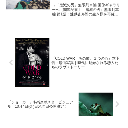
→「鬼滅の刃」無限列車編 画像ギャラリ
ーへ【関連記事】「鬼滅の刃」無限列車
編 第1話：煉獄杏寿郎の生き様を再確認
【関連記事】「鬼滅の刃」無限列車 第2
話：煉獄により引き込まれる必見回！夢
との境い目が鮮明にテレビアニメ「鬼滅
の刃」無限列車編が...
『COLD WAR あの歌、２つの心』本予
告・場面写真｜時代に翻弄される恋人た
ちのラヴストーリー
『ジョーカー』特報&ポスタービジュア
ル｜10月4日(金)日米同日公開決定！