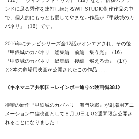
（18）『ヴィンランド・サガ』（19）など、信頼のブラ
ンドに足る秀作を連打し続けるWIT STUDIO制作作品の中
で、個人的にもっとも愛してやまない作品が『甲鉄城のカ
バネリ』（16）です。
2016年にテレビシリーズ全12話がオンエアされ、その後
『甲鉄城のカバネリ 総集編 前編 集う光』（16）
『甲鉄城のカバネリ 総集編 後編 燃える命』（17）
と2本の劇場用映画が公開されたこの作品……
《キネマニア共和国～レインボー通りの映画街381》
待望の新作『甲鉄城のカバネリ 海門決戦』が劇場用アニ
メーション中編映画として５月10日より2週間限定公開さ
れることになりました！