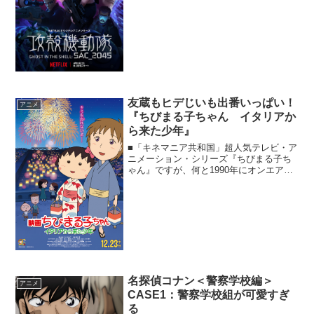
の刃』。Netflix＆Huluで配信中のアニメ
シリーズの後を受けた初の劇場用長編“...
友蔵もヒデじいも出番いっぱい！
アニメ
『ちびまる子ちゃん イタリアか
ら来た少年』
■「キネマニア共和国」超人気テレビ・ア
ニメーション・シリーズ『ちびまる子ち
ゃん』ですが、何と1990年にオンエア開
始されてから今年で25周年！ 放送回数
も1100回を超えるとのことで、これを記
念して……《キネマニア共和国～レイン
ボー通りの映...
名探偵コナン＜警察学校編＞
アニメ
CASE1：警察学校組が可愛すぎ
る