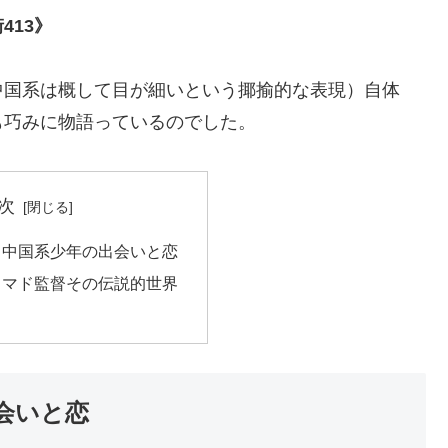
413》
中国系は概して目が細いという揶揄的な表現）自体
も巧みに物語っているのでした。
次
と中国系少年の出会いと恋
フマド監督その伝説的世界
会いと恋