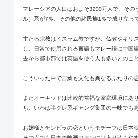
マレーシアの人口はおよそ3200万人で、その
ル）系が7％、その他の諸民族1％で成り立っ
主たる宗教はイスラム教ですが、仏教やキリ
し、日常で使用される言語もマレー語に中国
去から都市部では英語を使う人も多いとのこ
こういった中で言葉も文化も異なるふたりの
またオーキッドは比較的裕福な家庭環境にあ
ち、いわば半グレ系ギャング集団の一味でも
お嬢様とチンピラの恋というモチーフは日本
その点でも日本の映画ファンには入り込みや