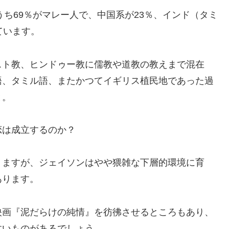
うち69％がマレー人で、中国系が23％、インド（タミ
ています。
スト教、ヒンドゥー教に儒教や道教の教えまで混在
語、タミル語、またかつてイギリス植民地であった過
と。
恋は成立するのか？
りますが、ジェイソンはやや猥雑な下層的環境に育
あります。
映画『泥だらけの純情』を彷彿させるところもあり、
すいものがあるでしょう。