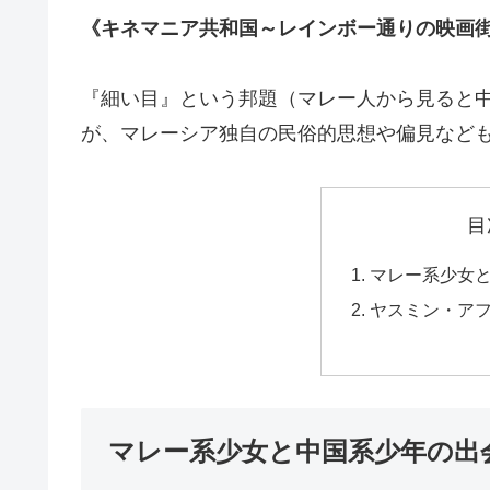
《キネマニア共和国～レインボー通りの映画街
『細い目』という邦題（マレー人から見ると
が、マレーシア独自の民俗的思想や偏見など
目
マレー系少女
ヤスミン・ア
マレー系少女と中国系少年の出