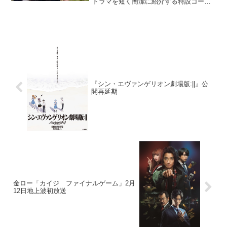
ドラマを短く簡潔に紹介する特設コーナ
ー。今回紹介する映画は『牛首村』。“私
がもうひとりいる……？”奏音（Kōki,）
は、ある心霊動画に映った女子...
『シン・エヴァンゲリオン劇場版:||』公
開再延期
金ロー「カイジ ファイナルゲーム」2月
12日地上波初放送