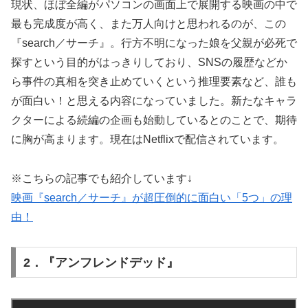
現状、ほぼ全編がパソコンの画面上で展開する映画の中で
最も完成度が高く、また万人向けと思われるのが、この
『search／サーチ』。行方不明になった娘を父親が必死で
探すという目的がはっきりしており、SNSの履歴などか
ら事件の真相を突き止めていくという推理要素など、誰も
が面白い！と思える内容になっていました。新たなキャラ
クターによる続編の企画も始動しているとのことで、期待
に胸が高まります。現在はNetflixで配信されています。
※こちらの記事でも紹介しています↓
映画『search／サーチ』が超圧倒的に面白い「5つ」の理
由！
2．『アンフレンドデッド』