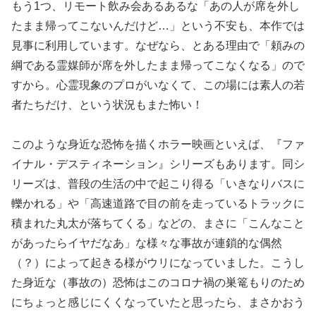
もう1つ、リモート飲み会あるあるな「あの人が席を外し
たまま帰ってこないんだけど…」という不安も、本作では
見事に利用しています。なぜなら、とある理由で「頼みの
綱である霊媒師が席を外したまま帰ってこなくなる」ので
すから。心霊現象のプロがいなくて、この場には素人の若
者たちだけ、という状況もまた怖い！
このような身近な恐怖を描くホラー映画といえば、『ファ
イナル・デスティネーション』シリーズもあります。同シ
リーズは、普段の生活の中で起こり得る「いきなりバスに
轢かれる」や「高速道路で目の前を走っているトラックに
積まれた丸太が落ちてくる」などの、まさに「こんなこと
があったらイヤだなあ」な様々な事故が連鎖的な偶然
（？）によって起きる様がウリになっていました。こうし
た身近な（事故の）恐怖はこのコロナ禍の巣篭もりのため
にちょっと感じにくくなっていたと思ったら、まさかおう