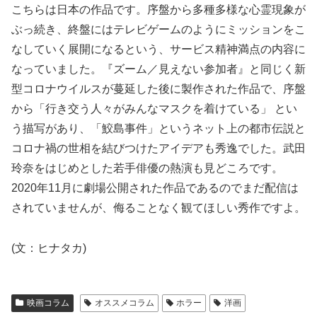
こちらは日本の作品です。序盤から多種多様な心霊現象が
ぶっ続き、終盤にはテレビゲームのようにミッションをこ
なしていく展開になるという、サービス精神満点の内容に
なっていました。『ズーム／見えない参加者』と同じく新
型コロナウイルスが蔓延した後に製作された作品で、序盤
から「行き交う人々がみんなマスクを着けている」 とい
う描写があり、「鮫島事件」というネット上の都市伝説と
コロナ禍の世相を結びつけたアイデアも秀逸でした。武田
玲奈をはじめとした若手俳優の熱演も見どころです。
2020年11月に劇場公開された作品であるのでまだ配信は
されていませんが、侮ることなく観てほしい秀作ですよ。
(文：ヒナタカ)
映画コラム
オススメコラム
ホラー
洋画