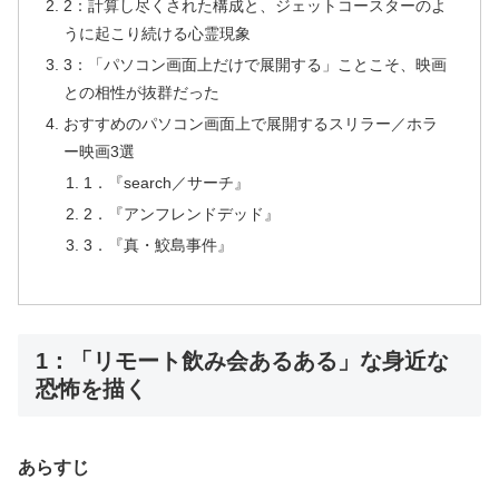
2：計算し尽くされた構成と、ジェットコースターのよ
うに起こり続ける心霊現象
3：「パソコン画面上だけで展開する」ことこそ、映画
との相性が抜群だった
おすすめのパソコン画面上で展開するスリラー／ホラ
ー映画3選
1．『search／サーチ』
2．『アンフレンドデッド』
3．『真・鮫島事件』
1：「リモート飲み会あるある」な身近な
恐怖を描く
あらすじ