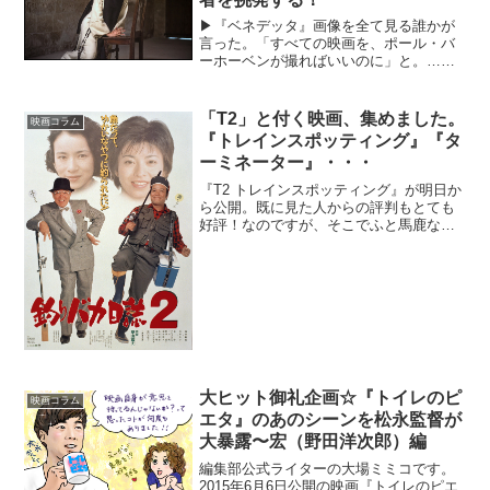
▶︎『ベネデッタ』画像を全て見る誰かが
言った。「すべての映画を、ポール・バ
ーホーベンが撮ればいいのに」と。……
あ、いや、誰が言ったかはハッキリして
いる。映画ライターにしてデザイナーの
高橋ヨシキ氏だ。いま映画批評で最も信
「T2」と付く映画、集めました。
映画コラム
頼のおける高橋ヨシキ氏...
『トレインスポッティング』『タ
ーミネーター』・・・
『T2 トレインスポッティング』が明日か
ら公開。既に見た人からの評判もとても
好評！なのですが、そこでふと馬鹿なこ
とを思いました。「T2って付く映画、
色々あるよな？」と。とうことで！今回
は『トレインスポッティング』や『ター
ミネーター』など「T...
大ヒット御礼企画☆『トイレのピ
映画コラム
エタ』のあのシーンを松永監督が
大暴露〜宏（野田洋次郎）編
編集部公式ライターの大場ミミコです。
2015年6月6日公開の映画『トイレのピエ