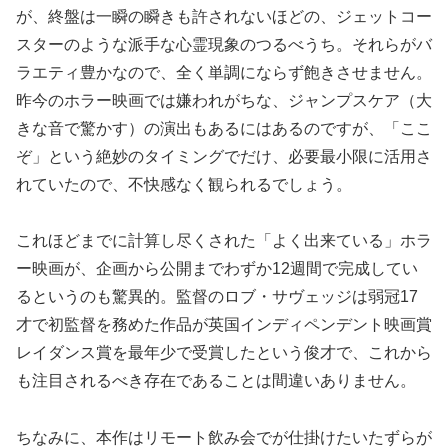
が、終盤は一瞬の瞬きも許されないほどの、ジェットコー
スターのような派手な心霊現象のつるべうち。それらがバ
ラエティ豊かなので、全く単調にならず飽きさせません。
昨今のホラー映画では嫌われがちな、ジャンプスケア（大
きな音で驚かす）の演出もあるにはあるのですが、「ここ
ぞ」という絶妙のタイミングでだけ、必要最小限に活用さ
れていたので、不快感なく観られるでしょう。
これほどまでに計算し尽くされた「よく出来ている」ホラ
ー映画が、企画から公開までわずか12週間で完成してい
るというのも驚異的。監督のロブ・サヴェッジは弱冠17
才で初監督を務めた作品が英国インディペンデント映画賞
レイダンス賞を最年少で受賞したという俊才で、これから
も注目されるべき存在であることは間違いありません。
ちなみに、本作はリモート飲み会でが仕掛けたいたずらが