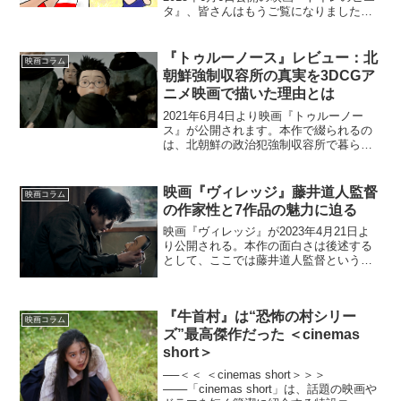
タ』、皆さんはもうご覧になりました
か？すっかりこの映画に魅せられてしま
った筆者は、今まで『トイレのピエタ』
に関する記事を３つも書かせていただき
『トゥルーノース』レビュー：北
映画コラム
ました。・感想をシェ...
朝鮮強制収容所の真実を3DCGア
ニメ映画で描いた理由とは
2021年6月4日より映画『トゥルーノー
ス』が公開されます。本作で綴られるの
は、北朝鮮の政治犯強制収容所で暮らす
日系家族と仲間の物語。大きな特徴は
3DCGアニメ映画であるということ、容赦
無く過酷な環境を描いていることでしょ
映画『ヴィレッジ』藤井道人監督
映画コラム
う。さらなる魅力や...
の作家性と7作品の魅力に迫る
映画『ヴィレッジ』が2023年4月21日よ
り公開される。本作の面白さは後述する
として、ここでは藤井道人監督という名
前を推しておきたい。間違いなく、日本
映画の未来を担う監督であり、作品それ
ぞれが「ガツンと来る」映画の魅力に満
『牛首村』は“恐怖の村シリー
ち満ちているからだ...
映画コラム
ズ”最高傑作だった ＜cinemas
short＞
──＜＜ ＜cinemas short＞＞＞
───「cinemas short」は、話題の映画や