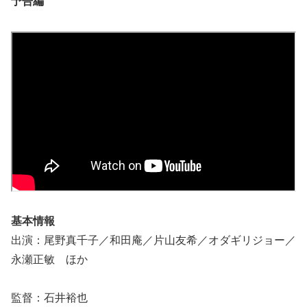
予告編
基本情報
出演：尾野真千子／和田庵／片山友希／オダギリジョー／
永瀬正敏 ほか
監督：石井裕也