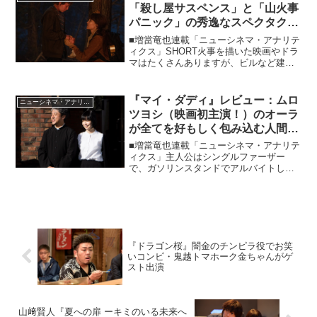
「殺し屋サスペンス」と「山火事
パニック」の秀逸なスペクタクル
大作！
■増當竜也連載「ニューシネマ・アナリテ
ィクス」SHORT火事を描いた映画やドラ
マはたくさんありますが、ビルなど建物
の火災と異なって山火事の場合、実際の
惨禍はともかく（2021年8月もカリフォル
ニア州で大きな山火事が数週間も続き、
『マイ・ダディ』レビュー：ムロ
ニューシネマ・アナリティクス
大変な被害と...
ツヨシ（映画初主演！）のオーラ
が全てを好もしく包み込む人間讃
歌！
■増當竜也連載「ニューシネマ・アナリテ
ィクス」主人公はシングルファーザー
で、ガソリンスタンドでアルバイトして
いる牧師さんです。この作品、コメディ
ではありませんが、この主人公をムロツ
ヨシが演じていることで、それだけで不
可思議かつ好もしい笑いが...
『ドラゴン桜』闇金のチンピラ役でお笑
いコンビ・鬼越トマホーク金ちゃんがゲ
スト出演
山﨑賢人『夏への扉 ーキミのいる未来へ