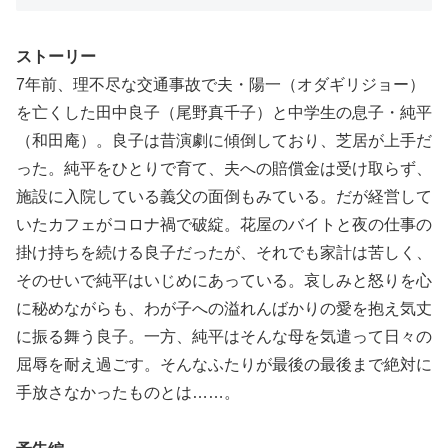
ストーリー
7年前、理不尽な交通事故で夫・陽一（オダギリジョー）
を亡くした田中良子（尾野真千子）と中学生の息子・純平
（和田庵）。良子は昔演劇に傾倒しており、芝居が上手だ
った。純平をひとりで育て、夫への賠償金は受け取らず、
施設に入院している義父の面倒もみている。だが経営して
いたカフェがコロナ禍で破綻。花屋のバイトと夜の仕事の
掛け持ちを続ける良子だったが、それでも家計は苦しく、
そのせいで純平はいじめにあっている。哀しみと怒りを心
に秘めながらも、わが子への溢れんばかりの愛を抱え気丈
に振る舞う良子。一方、純平はそんな母を気遣って日々の
屈辱を耐え過ごす。そんなふたりが最後の最後まで絶対に
手放さなかったものとは……。