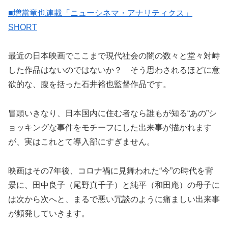
■増當竜也連載「ニューシネマ・アナリティクス」
SHORT
最近の日本映画でここまで現代社会の闇の数々と堂々対峙
した作品はないのではないか？ そう思わされるほどに意
欲的な、腹を括った石井裕也監督作品です。
冒頭いきなり、日本国内に住む者なら誰もが知る“あの”シ
ョッキングな事件をモチーフにした出来事が描かれます
が、実はこれとて導入部にすぎません。
映画はその7年後、コロナ禍に見舞われた“今”の時代を背
景に、田中良子（尾野真千子）と純平（和田庵）の母子に
は次から次へと、まるで悪い冗談のように痛ましい出来事
が頻発していきます。