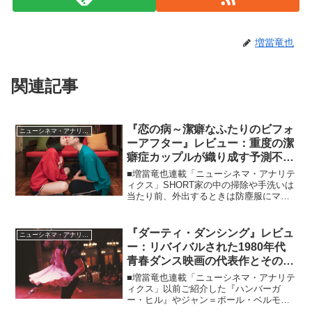
増當竜也
関連記事
『恋の病～潔癖なふたりのビフォ
ニューシネマ・アナリティクス
ーアフター』レビュー：重度の潔
癖症カップルが織り成す予測不能
の恋の行方！？
■増當竜也連載「ニューシネマ・アナリテ
ィクス」SHORT家の中の掃除や手洗いは
当たり前、外出するときは防塵服にマス
クは必須といった、かなり重度の潔癖症
として社会を生きるボーチン（リン・ボ
ーホン）とジン（ニッキー・シエ）。こ
『ダーティ・ダンシング』レビュ
ニューシネマ・アナリティクス
の完全潔癖武装男女...
ー：リバイバルされた1980年代
青春ダンス映画の代表作とその軌
跡！
■増當竜也連載「ニューシネマ・アナリテ
ィクス」以前ご紹介した『ハンバーガ
ー・ヒル』やジャン＝ポール・ベルモン
ド特集などのときにも感嘆したことです