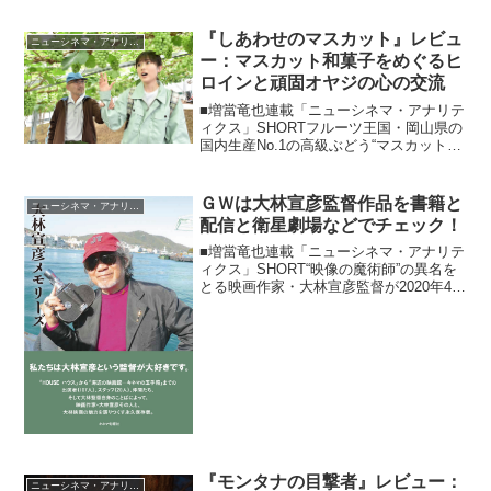
が、ソフトや配信の普及もあって、もう
二度と銀幕ではお目にかかれないだろう
『しあわせのマスカット』レビュ
ニューシネマ・アナリティクス
と諦めていた往年の名作映...
ー：マスカット和菓子をめぐるヒ
ロインと頑固オヤジの心の交流
■増當竜也連載「ニューシネマ・アナリテ
ィクス」SHORTフルーツ王国・岡山県の
国内生産No.1の高級ぶどう“マスカット・
オブ・アレキサンドリア”で包んだ果物和
菓子に魅せられた北海道の少女（福本莉
子）が、現地の和菓子会社に就職する
ＧＷは大林宣彦監督作品を書籍と
ニューシネマ・アナリティクス
も、配属先は...
配信と衛星劇場などでチェック！
■増當竜也連載「ニューシネマ・アナリテ
ィクス」SHORT“映像の魔術師”の異名を
とる映画作家・大林宣彦監督が2020年4月
10日に惜しくもこの世を去ってから、早
くも1年の月日が経ちました。その１周忌
に前後した形で、キネマ旬報社から「大
林宣彦...
『モンタナの目撃者』レビュー：
ニューシネマ・アナリティクス