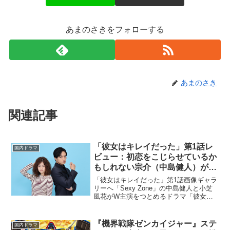
あまのさきをフォローする
あまのさき
関連記事
「彼女はキレイだった」第1話レ
国内ドラマ
ビュー：初恋をこじらせているか
もしれない宗介（中島健人）がた
まらない（※ストーリーネタバレ
「彼女はキレイだった」第1話画像ギャラ
あり）
リーへ「Sexy Zone」の中島健人と小芝
風花がW主演をつとめるドラマ「彼女は
キレイだった」が、2021年7月6日放映ス
タートした。パク・ソジュン主演で話題
となった韓国ドラマのリメイク作となる
『機界戦隊ゼンカイジャー』ステ
国内ドラマ
本作は、...