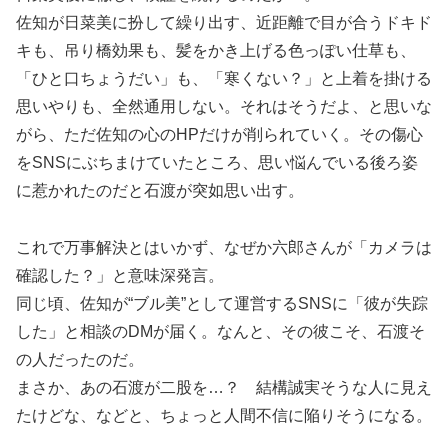
佐知が日菜美に扮して繰り出す、近距離で目が合うドキド
キも、吊り橋効果も、髪をかき上げる色っぽい仕草も、
「ひと口ちょうだい」も、「寒くない？」と上着を掛ける
思いやりも、全然通用しない。それはそうだよ、と思いな
がら、ただ佐知の心のHPだけが削られていく。その傷心
をSNSにぶちまけていたところ、思い悩んでいる後ろ姿
に惹かれたのだと石渡が突如思い出す。
これで万事解決とはいかず、なぜか六郎さんが「カメラは
確認した？」と意味深発言。
同じ頃、佐知が“ブル美”として運営するSNSに「彼が失踪
した」と相談のDMが届く。なんと、その彼こそ、石渡そ
の人だったのだ。
まさか、あの石渡が二股を…？ 結構誠実そうな人に見え
たけどな、などと、ちょっと人間不信に陥りそうになる。