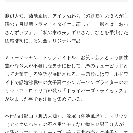
渡辺大知、菊池風磨、アイクぬわら（超新塾）の３人が主
演の７月期新ドラマ「イタイケに恋して」。脚本は「おっ
さんずラブ」、「私の家政夫ナギサさん」などを手掛けた
徳尾浩司による完全オリジナル作品！
ミュージシャン、トップアイドル、お笑い芸人という個性
豊かな３人が不器用な男子に扮して、恋のキューピッドと
して大奮闘する物語が展開される。主題歌にはワールドワ
イドで話題沸騰中の女子高生シンガーソングライターのオ
リヴィア・ロドリゴが歌う「ドライバーズ・ライセンス」
が決まった事でも注目を集めている。
本作品は影山（渡辺大知）、飯塚（菊池風磨）、マリック
（アイクぬわら）の不器用でモテない拗らせ男子３人が、
恋愛インフルエンサー・ブル美（石井杏奈）の助手として