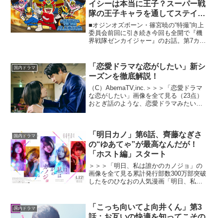
イシーは本当に王子？スーパー戦
隊の王子キャラを通してステイシ
ーへの期待を語る
■オジンオズボーン・篠宮暁の“特撮”向上
委員会前回に引き続き今回も全開で『機
界戦隊ゼンカイジャー』のお話。第7カイ
「魔界の王子は気がみじかい！」で本格
的に参戦してきたトジテンドからの刺
客、ステイシー。タイトルに“魔界の王
「恋愛ドラマな恋がしたい」新シ
国内ドラマ
子”とありますが、現...
ーズンを徹底解説！
（C）AbemaTV,inc.＞＞＞「恋愛ドラマ
な恋がしたい」画像を全て見る（23点）
おとぎ話のような、恋愛ドラマみたいな
恋。現実にはありえないとわかっていな
がらも、「もしかしたら私にも……」と
思いを馳せてしまう。そんな妄想を叶え
「明日カノ」第6話、齊藤なぎさ
てくれるの...
国内ドラマ
の“ゆあてゃ”が最高なんだが！
「ホスト編」スタート
＞＞＞「明日、私は誰かのカノジョ」の
画像を全て見る累計発行部数300万部突破
したをのひなおの人気漫画「明日、私は
誰かのカノジョ」（マンガアプリ「サイ
コミ」で連載中）がMBS/TBSドラマイズ
ムにてドラマ化。2022年4月12日放送ス
「こっち向いてよ向井くん」第3
国内ドラマ
タートし...
話：お互いの快適を知ってこその