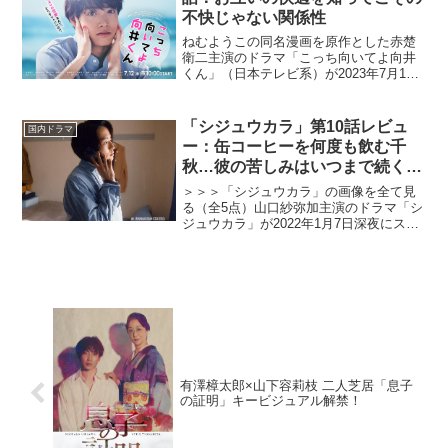
不快じゃない関係性
ねむようこの同名漫画を原作とした赤楚
衛二主演のドラマ「こっち向いてよ向井
くん」（日本テレビ系）が2023年7月12
日よりスタート。本作はGP帯連続ドラマ
初主演となる赤楚が、雰囲気も性格も良
く、仕事もできるのに10年間彼女がいな
「シジュウカラ」第10話レビュ
国内ドラマ
い30代の男性...
ー：缶コーヒーを何度も飲む千
秋…彼の苦しみはいつまで続くの
か（※ストーリーネタバレあり）
＞＞＞「シジュウカラ」の画像を全て見
る（全5点）山口紗弥加主演のドラマ「シ
ジュウカラ」が2022年1月7日深夜にスタ
ートした。坂井恵理原作、「JOUR」（双
葉社）で連載中の同名漫画を実写化した
本作は、漫画家の女性が、恋と仕事を通
して自身の不...
有澤樟太郎×山下容莉枝 二人芝居「息子
の証明」キービジュアル解禁！