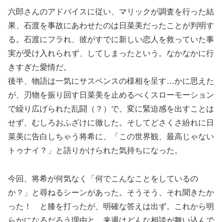
六郎さんのアドバイスに従い、マリックが調査を行った結
果、石渡を事故にあわせたのは日菜美だったことが判明す
る。石渡にフラれ、彼がすでに新しい恋人を救っていた事
実が受け入れられず、してしまったという。なかなかに行
きすぎた愛情だ。
後半、物語は一気にサスペンスの様相を呈す…かに思えた
が、刃物を振り回す日菜美を止めるべくスローモーション
で繰り広げられた乱闘（？）で、変に緊迫感を出すことは
せず、むしろおふざけに徹した。そしてどさくさ紛れに日
菜美に告白しちゃう将希に、「この世界観、最高じゃない
トゥナイ？」と語りかけられた気持ちになった。
今回、将希が何気なく「何でこんなことをしているの
か？」と尋ねるシーンがあった。そうそう、それ聞きたか
った！ と膝を打ったが、明確な答えは出ず。これから明
らかになるだろう理由と、来週はどんな相談が舞い込んで