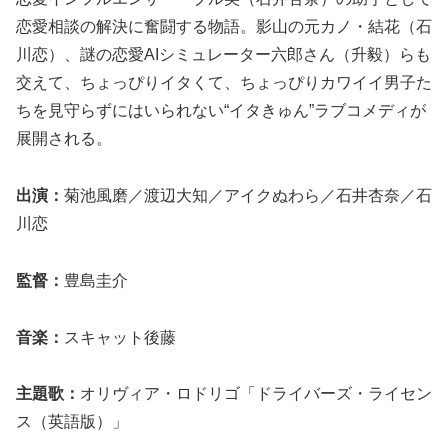
恋愛相談の解決に奮闘する物語。影山の元カノ・結花（石
川恋）、謎の恋愛AIシミュレーター六郎さん（升毅）らも
交えて、ちょっぴりイタくて、ちょっぴりカワイイ男子た
ちを見守らずにはいられない“イタきゅん”ラブコメディが
展開される。
出演：
菊池風磨／渡辺大知／アイクぬわら／石井杏奈／石
川恋
監督：
豊島圭介
音楽：
スキャット後藤
主題歌：
オリヴィア・ロドリゴ「ドライバーズ・ライセン
ス（英語版）」