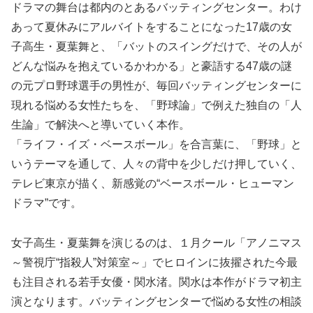
ドラマの舞台は都内のとあるバッティングセンター。わけ
あって夏休みにアルバイトをすることになった17歳の女
子高生・夏葉舞と、「バットのスイングだけで、その人が
どんな悩みを抱えているかわかる」と豪語する47歳の謎
の元プロ野球選手の男性が、毎回バッティングセンターに
現れる悩める女性たちを、「野球論」で例えた独自の「人
生論」で解決へと導いていく本作。
「ライフ・イズ・ベースボール」を合言葉に、「野球」と
いうテーマを通して、人々の背中を少しだけ押していく、
テレビ東京が描く、新感覚の“ベースボール・ヒューマン
ドラマ”です。
女子高生・夏葉舞を演じるのは、１月クール「アノニマス
～警視庁“指殺人”対策室～」でヒロインに抜擢された今最
も注目される若手女優・関水渚。関水は本作がドラマ初主
演となります。バッティングセンターで悩める女性の相談