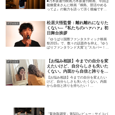
■乃木坂週刊映画乃木坂週刊映画、今回は
能條愛未さんに映画『桐島、部活やめる
ってよ』の魅力を語って頂く後編です。
前回までの映画記事・乃木坂46 能條愛未
が語る『桐島、部活やめるってよ』の魅
力 前編・乃木坂46 能條愛未、もしも『告
松居大悟監督：離れ離れになりた
デフォルト
白』の世界に...
くない―『私たちのハァハァ』初
日舞台挨拶
『ゆうばり国際ファンタスティック映画
祭2015』で、数々の話題作を抑え、”ゆう
ばりファンタランド大賞”と”スカパー！映
画チャンネル賞”のW受賞を果たした松居
大悟監督の最新作『私たちのハァハァ』
が2015年9月12日に初日を迎え、舞台挨
【お悩み相談】今までの自分を変
デフォルト
拶に主...
えたいけど、自分らしさも失いた
くない。内面から自信と誇りを持
ちたい！
【お悩み相談】今までの自分を変えたい
けど、自分らしさも失いたくない。内面
から自信と誇りを持ちたい！
→Netflix『クィア・アイ』『クィア・ア
イ in Japan!』を観ましょう！フード&ワ
イン、ファッション、インテリア、カル
チャー、美容の...
「緊急取調室」第5話レビュー：サイコパ