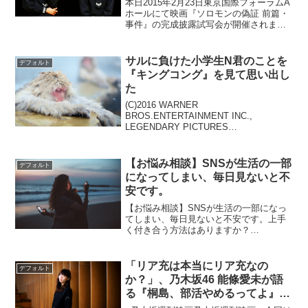
本日2015年2月23日東京国際フォーラムA
ホールにて映画『ソロモンの偽証 前篇・
事件』の完成披露試写会が開催されまし
た。5,000人という観客を集めた大規模な
今回の試写会。期待と熱気に包まれた雰
囲気の中、出演者そして成島出監督、総
サルに負けた小学生N君のことを
デフォルト
勢16名...
『キングコング』を見て思い出し
た
(C)2016 WARNER
BROS.ENTERTAINMENT INC.,
LEGENDARY PICTURES
PRODUCTIONS, LLC AND RATPAC-
DUNE ENTERTAINMENT LLC. ALL
RIGHT...
【お悩み相談】SNSが生活の一部
デフォルト
になってしまい、毎日見ないと不
安です。
【お悩み相談】SNSが生活の一部になっ
てしまい、毎日見ないと不安です。上手
く付き合う方法はありますか？
→Netflix『監視資本主義: デジタル社会が
もたらす光と影』を観て、SNSの危険性
について学びましょう！『チェイシン
「リア充は本当にリア充なの
デフォルト
グ・コーラル －消...
か？」、乃木坂46 能條愛未が語
る『桐島、部活やめるってよ』の
魅力 後編