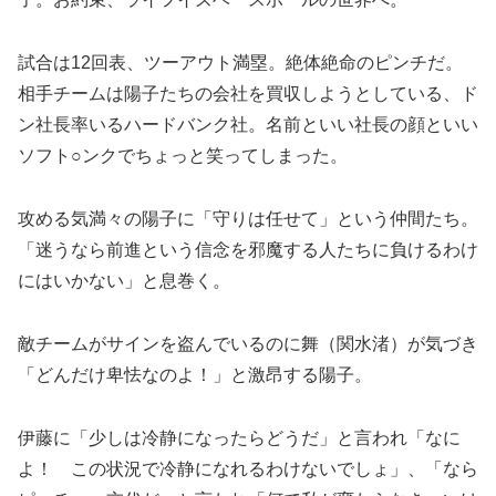
試合は12回表、ツーアウト満塁。絶体絶命のピンチだ。
相手チームは陽子たちの会社を買収しようとしている、ド
ン社長率いるハードバンク社。名前といい社長の顔といい
ソフト○ンクでちょっと笑ってしまった。
攻める気満々の陽子に「守りは任せて」という仲間たち。
「迷うなら前進という信念を邪魔する人たちに負けるわけ
にはいかない」と息巻く。
敵チームがサインを盗んでいるのに舞（関水渚）が気づき
「どんだけ卑怯なのよ！」と激昂する陽子。
伊藤に「少しは冷静になったらどうだ」と言われ「なに
よ！ この状況で冷静になれるわけないでしょ」、「なら