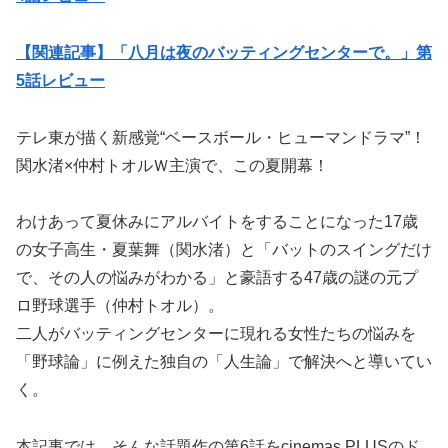
【関連記事】「八月は夜のバッティングセンターで。」第
5話レビュー
テレ東が描く新感覚“ベースボール・ヒューマンドラマ”！
関水渚×仲村トオルＷ主演で、この夏開幕！
わけあって夏休みにアルバイトをすることになった17歳
の女子高生・夏葉舞（関水渚）と「バットのスイングだけ
で、その人の悩みがわかる」と豪語する47歳の謎の元プ
ロ野球選手（仲村トオル）。
二人がバッティングセンターに現れる女性たちの悩みを
「野球論」に例えた独自の「人生論」で解決へと導いてい
く。
本記事では、そんな話題作の第6話をcinemas PLUSのド