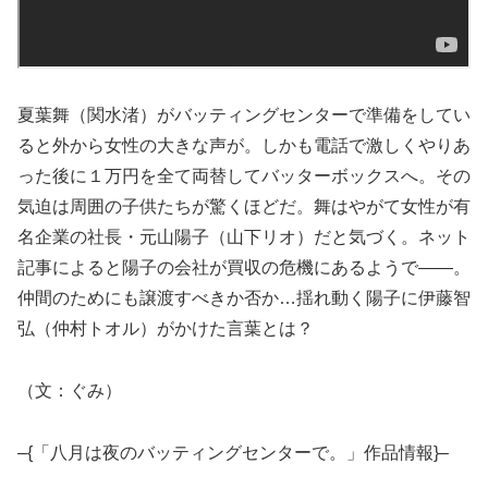
夏葉舞（関水渚）がバッティングセンターで準備をしてい
ると外から女性の大きな声が。しかも電話で激しくやりあ
った後に１万円を全て両替してバッターボックスへ。その
気迫は周囲の子供たちが驚くほどだ。舞はやがて女性が有
名企業の社長・元山陽子（山下リオ）だと気づく。ネット
記事によると陽子の会社が買収の危機にあるようで――。
仲間のためにも譲渡すべきか否か…揺れ動く陽子に伊藤智
弘（仲村トオル）がかけた言葉とは？
（文：ぐみ）
–{「八月は夜のバッティングセンターで。」作品情報}–