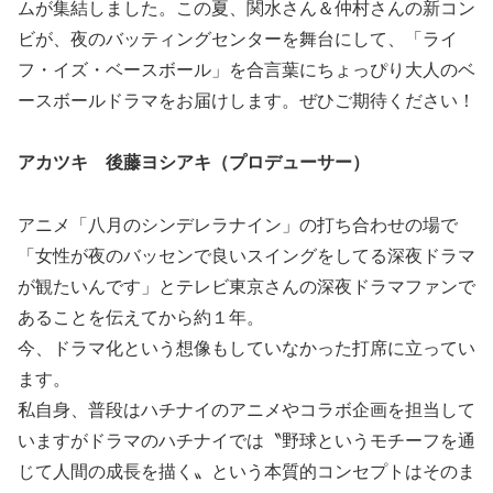
ムが集結しました。この夏、関水さん＆仲村さんの新コン
ビが、夜のバッティングセンターを舞台にして、「ライ
フ・イズ・ベースボール」を合言葉にちょっぴり大人のベ
ースボールドラマをお届けします。ぜひご期待ください！
アカツキ 後藤ヨシアキ（プロデューサー）
アニメ「八月のシンデレラナイン」の打ち合わせの場で
「女性が夜のバッセンで良いスイングをしてる深夜ドラマ
が観たいんです」とテレビ東京さんの深夜ドラマファンで
あることを伝えてから約１年。
今、ドラマ化という想像もしていなかった打席に立ってい
ます。
私自身、普段はハチナイのアニメやコラボ企画を担当して
いますがドラマのハチナイでは〝野球というモチーフを通
じて人間の成長を描く〟という本質的コンセプトはそのま