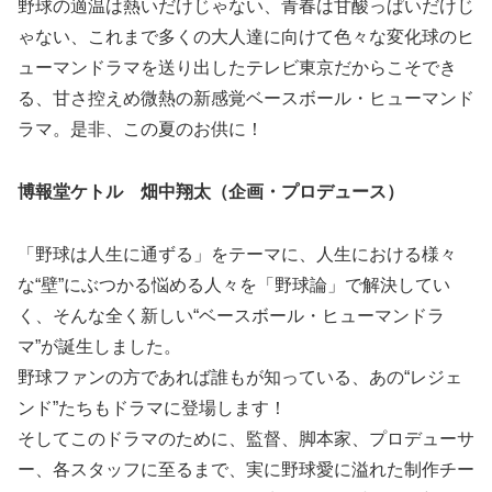
野球の適温は熱いだけじゃない、青春は甘酸っぱいだけじ
ゃない、これまで多くの大人達に向けて色々な変化球のヒ
ューマンドラマを送り出したテレビ東京だからこそでき
る、甘さ控えめ微熱の新感覚ベースボール・ヒューマンド
ラマ。是非、この夏のお供に！
博報堂ケトル 畑中翔太（企画・プロデュース）
「野球は人生に通ずる」をテーマに、人生における様々
な“壁”にぶつかる悩める人々を「野球論」で解決してい
く、そんな全く新しい“ベースボール・ヒューマンドラ
マ”が誕生しました。
野球ファンの方であれば誰もが知っている、あの“レジェ
ンド”たちもドラマに登場します！
そしてこのドラマのために、監督、脚本家、プロデューサ
ー、各スタッフに至るまで、実に野球愛に溢れた制作チー