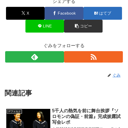
シェアする
X
Facebook
はてブ
LINE
コピー
ぐみをフォローする
ぐみ
関連記事
5千人の熱気を前に舞台挨拶『ソ
デフォルト
ロモンの偽証・前篇』完成披露試
写会レポ