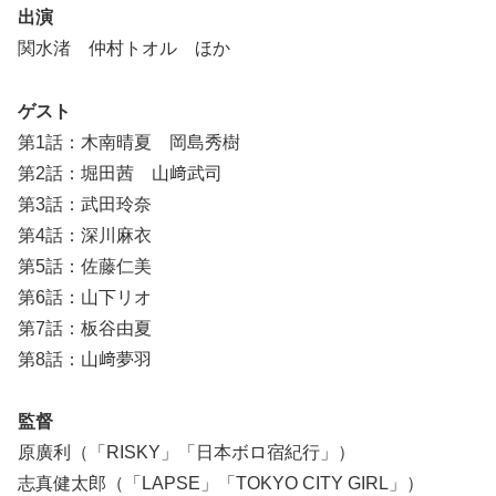
出演
関水渚 仲村トオル ほか
ゲスト
第1話：木南晴夏 岡島秀樹
第2話：堀田茜 山﨑武司
第3話：武田玲奈
第4話：深川麻衣
第5話：佐藤仁美
第6話：山下リオ
第7話：板谷由夏
第8話：山﨑夢羽
監督
原廣利（「RISKY」「日本ボロ宿紀行」）
志真健太郎（「LAPSE」「TOKYO CITY GIRL」）