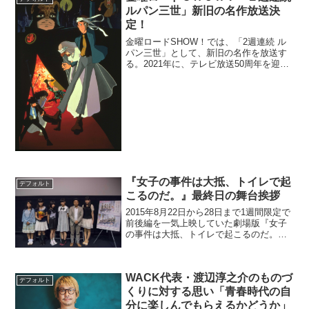
満席のお客さまに...
ルパン三世」新旧の名作放送決
定！
金曜ロードSHOW！では、「2週連続 ル
パン三世」として、新旧の名作を放送す
る。2021年に、テレビ放送50周年を迎え
る国民的キャラクター・ルパン三世。11
月20日は宮崎駿監督の不朽の名作『ルパ
ン三世 カリオストロの城』を、11月27
日は、...
『女子の事件は大抵、トイレで起
デフォルト
こるのだ。』最終日の舞台挨拶
2015年8月22日から28日まで1週間限定で
前後編を一気上映していた劇場版『女子
の事件は大抵、トイレで起こるのだ。』
【前編：入る？】【後編：出る！】の新
宿ピカデリーが7日間の上映を終え、最終
日の舞台挨拶・イベントでは私立恵比寿
WACK代表・渡辺淳之介のものづ
恵比中学・中...
デフォルト
くりに対する思い「青春時代の自
分に楽しんでもらえるかどうか」