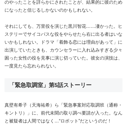
のやったことを詳らかにされたことが、結果的に彼のため
になったと信じるしかないのかもしれない。
それにしても、万里役を演じた黒川智花……凄かった。ヒ
ステリーでサイコパスな役をやらせたら右に出る者はいな
いかもしれない。ドラマ「着飾る恋には理由があって」に
出演していたときも、カウンセラーに入れ込みすぎる少々
困った女性の役を見事に演じ切っていた。彼女の演技は、
一度見たら忘れられない。
「緊急取調室」第5話ストーリー
真壁有希子（天海祐希）ら「緊急事案対応取調班（通称・
キントリ）」に、前代未聞の取り調べ要請が入った。なん
と被疑者は人間ではなく…“ロボット”だというのだ！