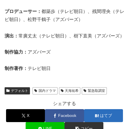
プロデューサー：
都築歩（テレビ朝日）、残間理央（テレ
ビ朝日）、松野千鶴子（アズバーズ）
演出：
常廣丈太（テレビ朝日）、樹下直美（アズバーズ）
制作協力：
アズバーズ
制作著作：
テレビ朝日
デフォルト
国内ドラマ
天海祐希
緊急取調室
シェアする
X
Facebook
はてブ
LINE
コピー