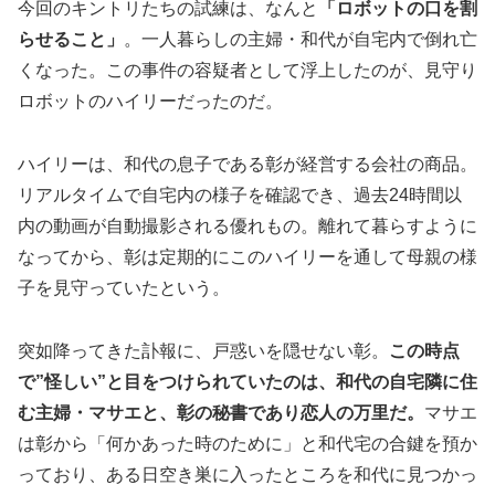
今回のキントリたちの試練は、なんと
「ロボットの口を割
らせること」
。一人暮らしの主婦・和代が自宅内で倒れ亡
くなった。この事件の容疑者として浮上したのが、見守り
ロボットのハイリーだったのだ。
ハイリーは、和代の息子である彰が経営する会社の商品。
リアルタイムで自宅内の様子を確認でき、過去24時間以
内の動画が自動撮影される優れもの。離れて暮らすように
なってから、彰は定期的にこのハイリーを通して母親の様
子を見守っていたという。
突如降ってきた訃報に、戸惑いを隠せない彰。
この時点
で”怪しい”と目をつけられていたのは、和代の自宅隣に住
む主婦・マサエと、彰の秘書であり恋人の万里だ。
マサエ
は彰から「何かあった時のために」と和代宅の合鍵を預か
っており、ある日空き巣に入ったところを和代に見つかっ