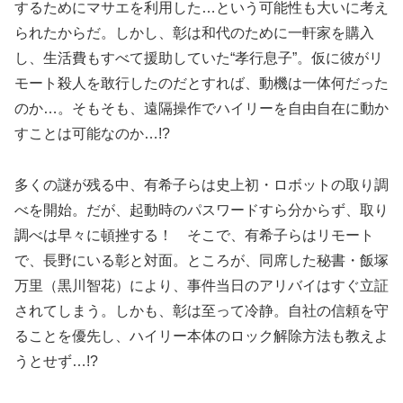
するためにマサエを利用した…という可能性も大いに考え
られたからだ。しかし、彰は和代のために一軒家を購入
し、生活費もすべて援助していた“孝行息子”。仮に彼がリ
モート殺人を敢行したのだとすれば、動機は一体何だった
のか…。そもそも、遠隔操作でハイリーを自由自在に動か
すことは可能なのか…!?
多くの謎が残る中、有希子らは史上初・ロボットの取り調
べを開始。だが、起動時のパスワードすら分からず、取り
調べは早々に頓挫する！ そこで、有希子らはリモート
で、長野にいる彰と対面。ところが、同席した秘書・飯塚
万里（黒川智花）により、事件当日のアリバイはすぐ立証
されてしまう。しかも、彰は至って冷静。自社の信頼を守
ることを優先し、ハイリー本体のロック解除方法も教えよ
うとせず…!?