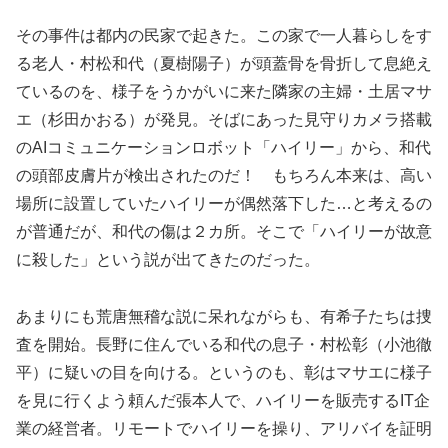
その事件は都内の民家で起きた。この家で一人暮らしをす
る老人・村松和代（夏樹陽子）が頭蓋骨を骨折して息絶え
ているのを、様子をうかがいに来た隣家の主婦・土居マサ
エ（杉田かおる）が発見。そばにあった見守りカメラ搭載
のAIコミュニケーションロボット「ハイリー」から、和代
の頭部皮膚片が検出されたのだ！ もちろん本来は、高い
場所に設置していたハイリーが偶然落下した…と考えるの
が普通だが、和代の傷は２カ所。そこで「ハイリーが故意
に殺した」という説が出てきたのだった。
あまりにも荒唐無稽な説に呆れながらも、有希子たちは捜
査を開始。長野に住んでいる和代の息子・村松彰（小池徹
平）に疑いの目を向ける。というのも、彰はマサエに様子
を見に行くよう頼んだ張本人で、ハイリーを販売するIT企
業の経営者。リモートでハイリーを操り、アリバイを証明