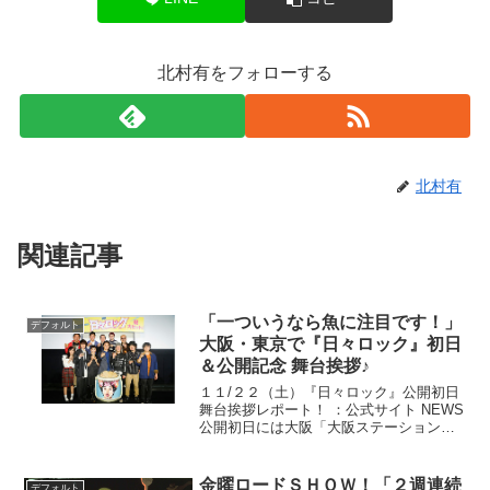
北村有をフォローする
北村有
関連記事
「一ついうなら魚に注目です！」
デフォルト
大阪・東京で『日々ロック』初日
＆公開記念 舞台挨拶♪
１１/２２（土）『日々ロック』公開初日
舞台挨拶レポート！ ：公式サイト NEWS
公開初日には大阪「大阪ステーションシ
ネマ」「なんばパークスシネマ」に主演
の野村周平さん＆ヒロインの二階堂ふみ
さん、入江悠監督が登壇され、集まった
金曜ロードＳＨＯＷ！「２週連続
デフォルト