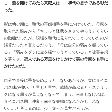
し、
蓋を開けてみたら真犯人は……和代の息子である彰だ
った。
彰は幼少期に、和代の再婚相手を手にかけていた。母親を
取られた恨みから「ちょっと怪我をさせてやろう」くらい
の動機だったが、現場を和代に見られてしまっていたのが
誤算だったと言えるだろう。「母は自分の弱みを握ってい
る」「弱みをダシに金を揺すろうとしている」と被害妄想
を募らせ、
恋人である万里をけしかけて実の母親をも手に
かけたのだ。
自分で直接に手を染めようとしないあたりが、実にサイコ
パス味が強い。万里も万里で、感情が高ぶるとヒステリッ
クになり周りが見えなくなってしまう。何事もなければ、
サイコパス同士仲良く幸せな夫婦になれたかもしれな
い……と考えるのは、少し穿った見方だろうか。