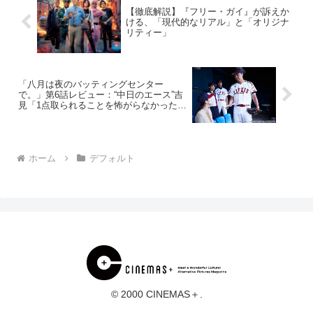
【徹底解説】『フリー・ガイ』が訴えか
ける、「現代的なリアル」と「オリジナ
リティー」
「八月は夜のバッティングセンター
で。」第6話レビュー：“中日のエース”吉
見「1点取られることを怖がらなかったか
ら、次の勝負に勝てた（※ストーリーネ
タバレあり）
ホーム
デフォルト
© 2000 CINEMAS＋.