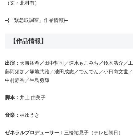
（文・北村有）
–{「緊急取調室」作品情報}–
【作品情報】
出演：
天海祐希／田中哲司／速水もこみち／鈴木浩介／工
藤阿須加／塚地武雅／池田成志／でんでん／小日向文世／
中村静香／生島勇輝
脚本：
井上 由美子
音楽：
林ゆうき
ゼネラルプロデューサー：
三輪祐見子（テレビ朝日）