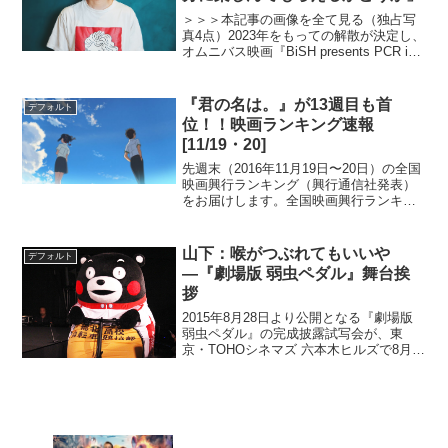
＞＞＞本記事の画像を全て見る（独占写
真4点）2023年をもっての解散が決定し、
オムニバス映画『BiSH presents PCR is
PAiPAi CHiNCHiN ROCK'N'ROLL』が6月
10日(金)に公開された“楽器を持たない
パ...
『君の名は。』が13週目も首
デフォルト
位！！映画ランキング速報
[11/19・20]
先週末（2016年11月19日〜20日）の全国
映画興行ランキング（興行通信社発表）
をお届けします。全国映画興行ランキン
グ1位（→）『君の名は。』2位（→）
『ミュージアム』3位（→）『ジャック・
リーチャー ＮＥＶＥＲ ＧＯ ＢＡＣＫ』4
山下：喉がつぶれてもいいや
デフォルト
位（→...
―『劇場版 弱虫ペダル』舞台挨
拶
2015年8月28日より公開となる『劇場版
弱虫ペダル』の完成披露試写会が、東
京・TOHOシネマズ 六本木ヒルズで8月
22日に行われ、主人公・小野田坂道役を
つとめた山下大輝をはじめとしたキャス
ト陣が舞台挨拶に登壇した。『弱虫ペダ
ル』人気声優...