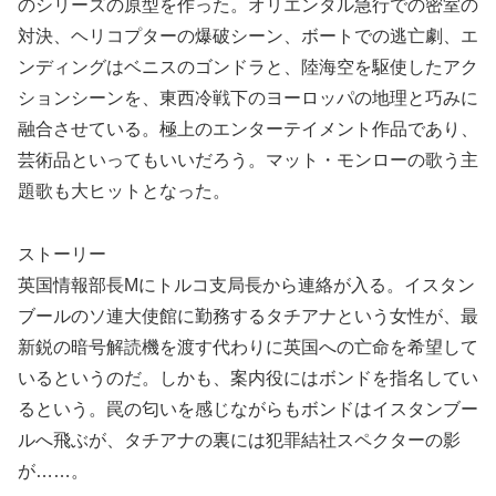
のシリーズの原型を作った。オリエンタル急行での密室の
対決、ヘリコプターの爆破シーン、ボートでの逃亡劇、エ
ンディングはベニスのゴンドラと、陸海空を駆使したアク
ションシーンを、東西冷戦下のヨーロッパの地理と巧みに
融合させている。極上のエンターテイメント作品であり、
芸術品といってもいいだろう。マット・モンローの歌う主
題歌も大ヒットとなった。
ストーリー
英国情報部長Mにトルコ支局長から連絡が入る。イスタン
ブールのソ連大使館に勤務するタチアナという女性が、最
新鋭の暗号解読機を渡す代わりに英国への亡命を希望して
いるというのだ。しかも、案内役にはボンドを指名してい
るという。罠の匂いを感じながらもボンドはイスタンブー
ルへ飛ぶが、タチアナの裏には犯罪結社スペクターの影
が……。