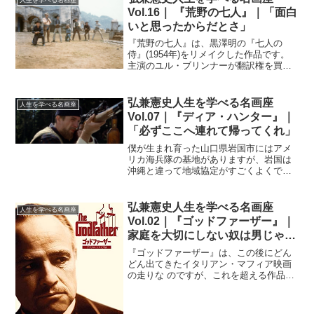
人生を学べる名画座
ド』(1965年)で注目され...
Vol.16｜ 『荒野の七人』｜「面白
いと思ったからだとさ」
『荒野の七人』は、黒澤明の『七人の
侍』(1954年)をリメイクした作品です。
主演のユル・ブリンナーが翻訳権を買い
取って映画化したのですが、これはこれ
なりに非常に面白かったですね。僕が幼
少の頃は、みんなガンマンに憧れていま
弘兼憲史人生を学べる名画座
人生を学べる名画座
した。ガンベルトを持...
Vol.07｜『ディア・ハンター』｜
「必ずここへ連れて帰ってくれ」
僕が生まれ育った山口県岩国市にはアメ
リカ海兵隊の基地がありますが、岩国は
沖縄と違って地域協定がすごくよくでき
ていて、住民と基地とが一体化していた
ように思います。臨海学校のときには、
ベトナム戦争用の干し肉などを提供して
弘兼憲史人生を学べる名画座
人生を学べる名画座
くれたり、海兵隊員が同行...
Vol.02｜『ゴッドファーザー』｜
家庭を大切にしない奴は男じゃな
い
『ゴッドファーザー』は、この後にどん
どん出てきたイタリアン・マフィア映画
の走りな のですが、これを超える作品は
いまだにありません。他の作品は、『ゴ
ッドファーザー』の足元にも及ばないと
いってもいいでしょう。監督は、フラン