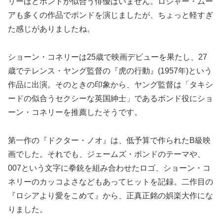
リーほどボンドが似合う俳優はいません。ロジャー・ムー
アも多くの作品でボンドを演じましたが、ちょっと軽すぎ
た感じがありましたね。
ショーン・コネリーは25歳で映画デビューを果たし、27
歳でテレンス・ヤング監督の『虎の行動』(1957年)という
作品に出演。そのときの印象から、ヤング監督は「タキシ
ードの似合うセクシーな英国紳士」であるボンド役にショ
ーン・コネリーを推薦したそうです。
第一作の『ドクター・ノオ』は、低予算で作られたB級映
画でした。それでも、ジェームズ・ボンドのテーマや、
007という文字に拳銃を組み合わせたロゴ、ショーン・コ
ネリーのカッコよさなどもあってヒットを記録。二作目の
『ロシアより愛をこめて』から、正真正銘の娯楽大作にな
りました。