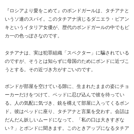
『ロシアより愛をこめて』のボンドガールは、タチアナと
いうソ連のスパイ。このタチアナ演じるダニエラ・ビアン
キというイタリア女優が、歴代のボンドガールの中でもピ
カ一の色っぽさなのです。
タチアナは、実は犯罪組織「スペクター」に騙されている
のですが、そうとは知らずに母国のためにボンドに近づこ
うとする。その近づき方がすごいのです。
ボンドが部屋を空けている隙に、生まれたままの姿にチョ
ーカーだけをつけて、ベッドに忍び込んで彼を待ってい
る。人の気配に気づき、銃を構えて部屋に入ってくるボン
ド。彼はベッドに座り、タチアナと言葉を交わす。会話は
だんだん妖しいムードになって、「私の口は大きすぎな
い？」とボンドに聞きます。このときアップになるタチア