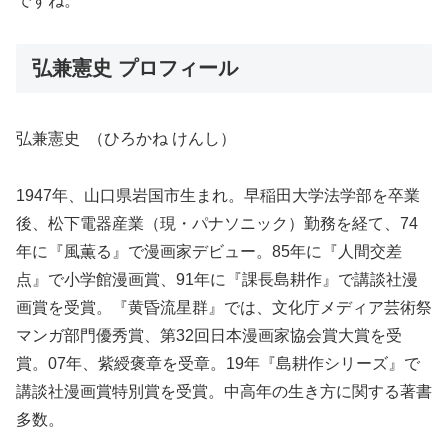
ですね。
弘兼憲史 プロフィール
弘兼憲史 （ひろかね けんし）
1947年、山口県岩国市生まれ。早稲田大学法学部を卒業
後、松下電器産業（現・パナソニック）勤務を経て、74
年に『風薫る』で漫画家デビュー。85年に『人間交差
点』で小学館漫画賞、91年に『課長島耕作』で講談社漫
画賞を受賞。『黄昏流星群』では、文化庁メディア芸術祭
マンガ部門優秀賞、第32回日本漫画家協会賞大賞を受
賞。07年、紫綬褒章を受章。19年『島耕作シリーズ』で
講談社漫画賞特別賞を受賞。中高年の生き方に関する著書
多数。