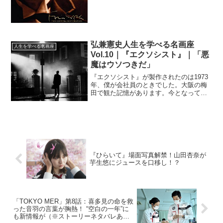
シス・フォード・コッポ...
弘兼憲史人生を学べる名画座
人生を学べる名画座
Vol.10｜『エクソシスト』｜「悪
魔はウソつきだ」
『エクソシスト』が製作されたのは1973
年、僕が会社員のときでした。大阪の梅
田で観た記憶があります。今となっては
よくある話ですが、「悪魔がとり憑く」
というテーマをここまで正面から取り上
げた映画は、それまでなかった。だか
ら、思いっきり「恐怖」...
『ひらいて』場面写真解禁！山田杏奈が
芋生悠にジュースを口移し！？
「TOKYO MER」第8話：喜多見の命を救
った音羽の言葉が胸熱！ “空白の一年”に
も新情報が（※ストーリーネタバレあ