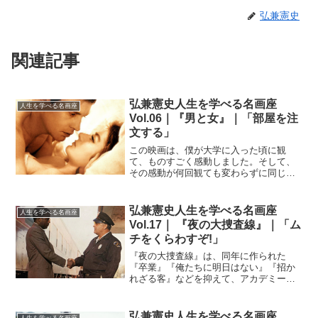
弘兼憲史
関連記事
弘兼憲史人生を学べる名画座
人生を学べる名画座
Vol.06｜『男と女』｜「部屋を注
文する」
この映画は、僕が大学に入った頃に観
て、ものすごく感動しました。そして、
その感動が何回観ても変わらずに同じよ
うに続いている。何度観ても「新しい」
のです。映画に限らず、優れた美術作品
というのは何年たっても新しさを失わな
弘兼憲史人生を学べる名画座
人生を学べる名画座
いものですが、『男と女』の...
Vol.17｜ 『夜の大捜査線』｜「ム
チをくらわすぞ!」
『夜の大捜査線』は、同年に作られた
『卒業』『俺たちに明日はない』『招か
れざる客』などを抑えて、アカデミー賞
作品賞を獲得した傑作です。監督のノー
マン・ジュイソンは、スティーブ・マッ
クィーン主演の『シンシナティ・キッ
弘兼憲史人生を学べる名画座