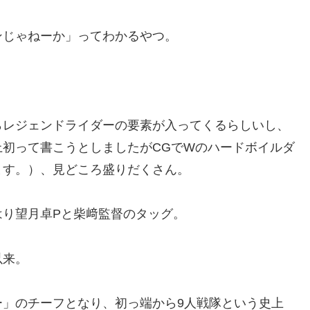
ンじゃねーか」ってわかるやつ。
らレジェンドライダーの要素が入ってくるらしいし、
初って書こうとしましたがCGでWのハードボイルダ
ます。）、見どころ盛りだくさん。
はり望月卓Pと柴﨑監督のタッグ。
以来。
ー」のチーフとなり、初っ端から9人戦隊という史上