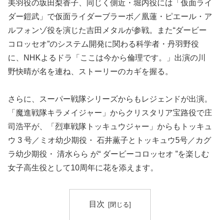
美羽役の坂田梨香子、同じく側近・堀内役には「仮面ライ
ダー鎧武」で仮面ライダーブラーボ／凰蓮・ピエール・ア
ルフォンゾ役を演じた吉田メタルが参戦。また“ダービー
コロッセオ”のシステム開発に関わる科学者・丹羽野役
に、NHKよるドラ「ここは今から倫理です。」出演の川
野快晴が名を連ね、ストーリーのカギを握る。
さらに、スーパー戦隊シリーズからもレジェンドが出演。
「魔進戦隊キラメイジャー」からクリスタリア宝路役で庄
司浩平が、「烈車戦隊トッキュウジャー」からもトッキュ
ウ 3 号／ミオ幼少期役・ 石井薫子とトッキュウ5号／カグ
ラ幼少期役・ 清水らら が“ ダービーコロッセオ ”を楽しむ
女子高生役として10周年に花を添えます。
目次