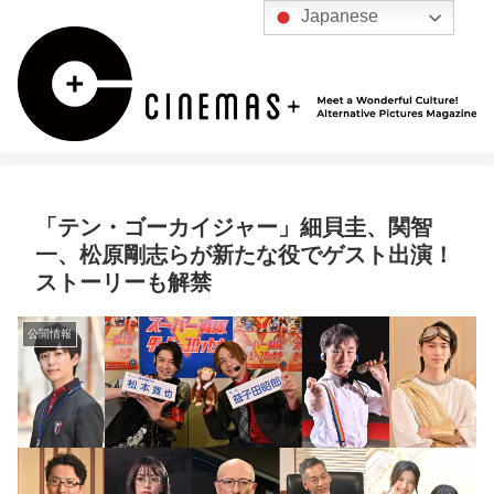
Japanese
「テン・ゴーカイジャー」細貝圭、関智
一、松原剛志らが新たな役でゲスト出演！
ストーリーも解禁
公開情報