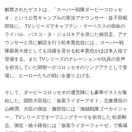
解禁されたゲストは、「スーパー戦隊ダービーコロッセ
オ」という公営ギャンブルの実況アナウンサー・益子田昭
郎役に、 TVシリーズでキャプテン・マーベラスの宿命の
ライバル、バスコ・タ・ジョロキアを演じた細貝圭。アナ
ウンサーと共に解説を行う松本寬也役には 、スーパー戦
隊親善大使としても活躍を見せる松本寛也がほぼ本人役で
登場する。また TVシリーズのナレーションや玩具の音声
を担当していた関智一がコロッセオのリングアナとして登
場し、ヒーローたちの戦いを盛り上げる。
そして、ダービーコロッセオの運営陣にも豪華ゲストが集
結した。国防大臣役に「仮面ライダーアギト」北條透役の
山崎潤、大臣の側近・服部役には「海賊戦隊ゴーカイジャ
ー」 TVシリーズでオープニングテーマを担当した 松原剛
志、側近・綾小路役には「仮面ライダーフォーゼ」で風城