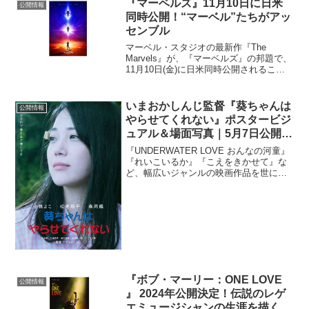
『マーベルズ』11月10日に日米
公開情報
同時公開！“マーベル”たちがアッ
センブル
マーベル・スタジオの最新作『The
Marvels』が、『マーベルズ』の邦題で、
11月10日(金)に日米同時公開されること
が決定した。本作の主人公は「エンドゲ
ーム」でサノスを相手に規格外のパワー
で圧倒的な活動を見せつけた“アベンジャ
いまおかしんじ監督『葵ちゃんは
公開情報
ーズ”無...
やらせてくれない』ポスタービジ
ュアル＆場面写真｜5月7日公開決
定
『UNDERWATER LOVE おんなの河童』
『れいこいるか』『こえをきかせて』な
ど、幅広いジャンルの映画作品を世に送
り出してきた奇才監督・いまおかしんじ
の最新作『葵ちゃんはやらせてくれな
い』が、5月7日(金)より公開決定 (5月13
日(...
『ボブ・マーリー：ONE LOVE
公開情報
』 2024年公開決定！伝説のレゲ
エミュージシャンの生涯を描く