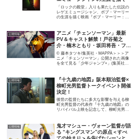
「ロックの殿堂」入りも果たした伝説の
レゲエミュージシャン、ボブ・マーリー
の生涯を描く映画『ボブ・マーリー：
ONE LOVE (原題：Bob Marley: One
Love)』が、2024年に日本公開されること
が決定し、予告編とポスタービジ...
アニメ「チェンソーマン」最新
公開情報
PV＆キャスト解禁！戸谷菊之
介・楠木ともり・坂田将吾・ファ
イルーズあい出演決定
© 藤本タツキ/集英社・MAPPA＞＞＞ア
ニメ「チェンソーマン」公開された画像
を全て見る「少年ジャンプ+」(集英社刊)
で連載、累計発行部数 1,500 万部を突破
している「チェンソーマン」（原作：藤
本タツキ）。「呪術廻戦」や「進撃の巨
『十九歳の地図』阪本順治監督×
公開情報
人 T...
柳町光男監督トークイベント開催
決定！
後世の監督たちに多大な影響を与える柳
町光男監督の代表作『十九歳の地図』の
リバイバル上映を記念して、柳町光男監
督と阪本順治監督のトークイベントの開
催が決定した。芥川賞作家である中上健
次の原作の同名小説を映画化し、1979年
鬼才マシュー・ヴォーン監督が語
公開情報
「映画芸術」ベストテ...
る “キングスマン”の原点＜すべ
ての始まり＞を告げたシーンと