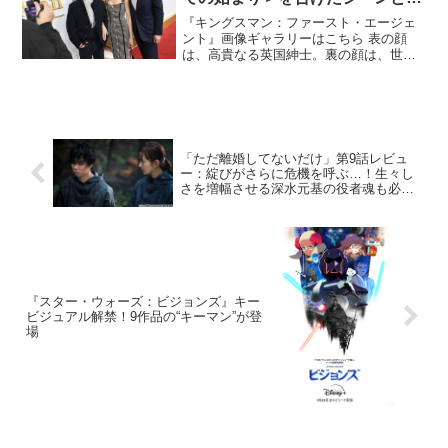
は？
『キングスマン：ファースト・エージェ
ント』画像ギャラリーはこちら 表の顔
は、高貴なる英国紳士。裏の顔は、世界
最強のスパイ組織“キングスマン”。スタイ
リッシュな英国紳士が、ド派手で超過激
なスパイアクションを繰り広げる大人気
シリーズ、『キングス...
「ただ離婚してないだけ」第9話レビュ
ー：綻びがさらに危機を呼ぶ…！生々し
さを増幅させる深水元基の役者魂も必見
（※ストーリーネタバレあり）
『スター・ウォーズ：ビジョンズ』キー
ビジュアル解禁！9作品の“キーマン”が登
場