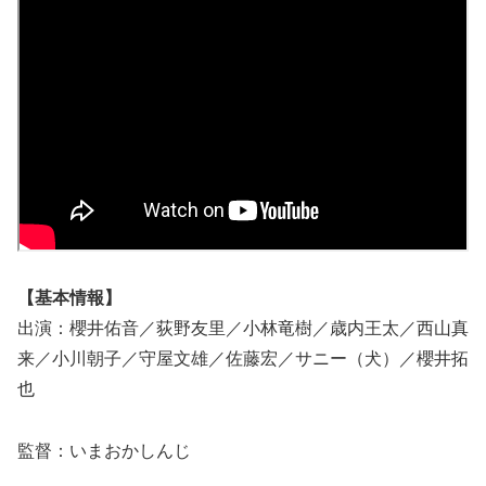
【基本情報】
出演：櫻井佑音／荻野友里／小林竜樹／歳内王太／西山真
来／小川朝子／守屋文雄／佐藤宏／サニー（犬）／櫻井拓
也
監督：いまおかしんじ