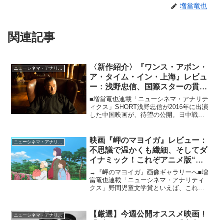
増當竜也
関連記事
〈新作紹介〉『ワンス・アポン・
ニューシネマ・アナリティクス
ア・タイム・イン・上海』レビュ
ー：浅野忠信、国際スターの貫録
を示す激動と魅惑の大河サスペン
■増當竜也連載「ニューシネマ・アナリテ
ス・ドラマ
ィクス」SHORT浅野忠信が2016年に出演
した中国映画が、待望の公開。日中戦争
前後の上海を舞台に、中国ではおなじみ
の暗黒街ボスのドゥー・ユエションをモ
デルにしたルー（グオ・ヨウ）を主人公
映画『岬のマヨイガ』レビュー：
ニューシネマ・アナリティクス
に大河的なドラ...
不思議で温かくも繊細、そしてダ
イナミック！これぞアニメ版“妖
怪大戦争”！
→『岬のマヨイガ』画像ギャラリーへ■増
當竜也連載「ニューシネマ・アナリティ
クス」野間児童文学賞といえば、これま
でにも「魔女の宅急便」など優れた児童
文学を輩出してきた賞ですが、その2016
年度（第54回）の同賞を受賞した柏葉幸
【厳選】今週公開オススメ映画！
ニューシネマ・アナリティクス
子の「岬のマヨイ...