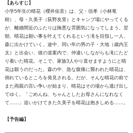
【あらすじ】
小学5年生の晴花（櫻井佑音）は、父・信孝（小林竜
樹）、母・久美子（荻野友里）とキャンプ場にやってくる
が、離婚間近のふたりは険悪な雰囲気になってしまう。翌
朝、晴花は願い事を叶えてくれるという滝を目指し一人、
森に出かけていく。途中、同い年の男の子・大地（歳内王
太）と出会い、彼の道案内で、仲違いしながらも滝にたど
り着いた晴花。そこで、家族3人やり直せますようにと晴
花は願うのだった。森の中、急な腹痛に襲われた晴花は、
倒れているところを発見される。だが、そんな晴花の前で
また両親の言い争いが始まり、晴花はその場から逃げ出し
てゆく。「ごめんね、ちゃんとしたお母さんになれなく
て……」追いかけてきた久美子を晴花は抱きしめる……。
【予告編】