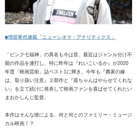
■増當竜也連載「ニューシネマ・アナリティクス」
「ピンク七福神」の異名も今は昔、最近はジャンル分け不
能の作品を連打し、特に昨年は『れいこいるか』が2020
年度「映画芸術」誌ベスト1に輝き、今年も『農家の嫁
は、取り扱い注意』２部作と『葵ちゃんはやらせてくれな
い』を立て続けに発表して映画ファンを喜ばせてくれたい
まおかしんじ監督。
本作はそんな彼による、何と何とのファミリー・ミュージ
カル映画！？