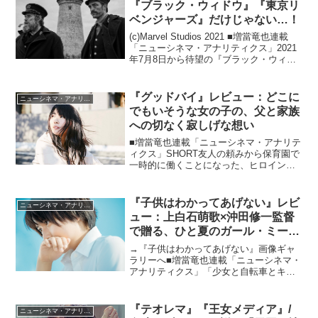
『ブラック・ウィドウ』『東京リ
ベンジャーズ』だけじゃない…！
(c)Marvel Studios 2021 ■増當竜也連載
「ニューシネマ・アナリティクス」2021
年7月8日から待望の『ブラック・ウィド
ウ』が公開。他にも、『東京リベンジャ
ーズ』など話題作の公開が続く2021年7月
8日・9日・10日の映画...
『グッドバイ』レビュー：どこに
ニューシネマ・アナリティクス
でもいそうな女の子の、父と家族
への切なく寂しげな想い
■増當竜也連載「ニューシネマ・アナリテ
ィクス」SHORT友人の頼みから保育園で
一時的に働くことになった、ヒロインさ
くら（福田麻由子）の物語。彼女はそこ
で出会った園児の父親（池上幸平）に、
自分が幼い頃から離れて暮らす実父（吉
『子供はわかってあげない』レビ
ニューシネマ・アナリティクス
家章人）と似たもの...
ュー：上白石萌歌×沖田修一監督
で贈る、ひと夏のガール・ミー
ツ・お父さん！
→『子供はわかってあげない』画像ギャ
ラリーへ■増當竜也連載「ニューシネマ・
アナリティクス」「少女と自転車とキャ
メラさえあれば映画は作れる」とはジャ
ン＝リュック・ゴダール監督の名言です
が、実際、自転車はあったりなかったり
『テオレマ』『王女メディア』/
ニューシネマ・アナリティクス
しても「少女」と「映画...