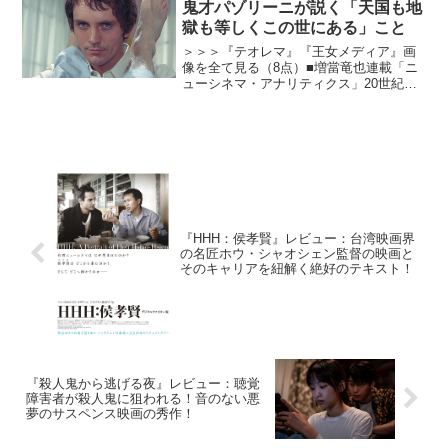
鬼才パゾリーニが説く「天国も地
獄も等しくこの世にある」こと
＞＞＞『テオレマ』『王女メディア』画
像を全て見る（8点）■増當竜也連載「ニ
ューシネマ・アナリティクス」20世紀最
大の鬼才ともいえる異能かつスキャンダ
ラスな映画監督ピエル・パオロ・パゾリ
ーニ監督の生誕100年を記念して、3月4日
から彼の代表作...
『HHH：侯孝賢』レビュー：台湾映画界
の名匠ホウ・シャオシェン監督の映画と
そのキャリアを紐解く絶好のテキスト！
『殺人鬼から逃げる夜』レビュー：聴覚
障害者が殺人鬼に狙われる！音のない悪
夢のサスペンス映画の秀作！