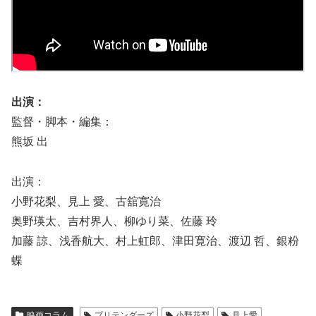
出演：
監督・脚本・編集：
熊坂 出
出演：
小野花梨、見上 愛、古舘寛治
奥野瑛太、吉村界人、柳ゆり菜、佐藤 玲
加藤 諒、浅香航大、村上虹郎、津田寛治、渡辺 哲、銀粉
蝶
映画コラム
プリテンダーズ
小野花梨
見上愛