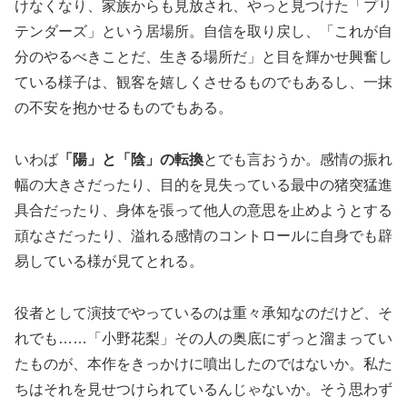
けなくなり、家族からも見放され、やっと見つけた「プリ
テンダーズ」という居場所。自信を取り戻し、「これが自
分のやるべきことだ、生きる場所だ」と目を輝かせ興奮し
ている様子は、観客を嬉しくさせるものでもあるし、一抹
の不安を抱かせるものでもある。
いわば
「陽」と「陰」の転換
とでも言おうか。感情の振れ
幅の大きさだったり、目的を見失っている最中の猪突猛進
具合だったり、身体を張って他人の意思を止めようとする
頑なさだったり、溢れる感情のコントロールに自身でも辟
易している様が見てとれる。
役者として演技でやっているのは重々承知なのだけど、そ
れでも……「小野花梨」その人の奥底にずっと溜まってい
たものが、本作をきっかけに噴出したのではないか。私た
ちはそれを見せつけられているんじゃないか。そう思わず