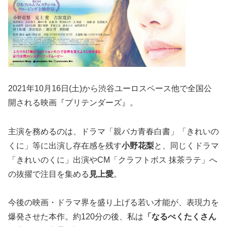
2021年10月16日(土)から渋谷ユーロスペース他で全国公
開される映画『プリテンダーズ』。
主演を務めるのは、ドラマ「親バカ青春白書」「きれいの
くに」等に出演し存在感を残す
小野花梨
と、同じくドラマ
「きれいのくに」出演やCM「クラフトボス 抹茶ラテ」へ
の抜擢で注目を集める
見上愛
。
今後の映画・ドラマ界を盛り上げる若い才能が、表現力を
爆発させた本作。約120分の後、私は
「なるべくたくさん