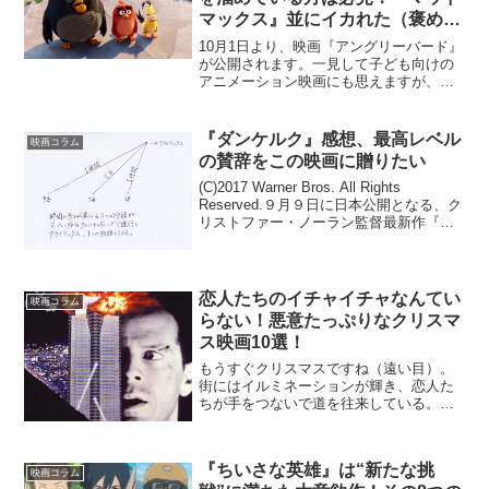
マックス』並にイカれた（褒め言
葉）映画だ！
10月1日より、映画『アングリーバード』
が公開されます。一見して子ども向けの
アニメーション映画にも思えますが、い
やいや、これがとんでもない内容だった
のです！以下にその魅力を一気にお届け
します。大きなネタバレはありません！
『ダンケルク』感想、最高レベル
映画コラム
1.ストレスを溜め込...
の賛辞をこの映画に贈りたい
(C)2017 Warner Bros. All Rights
Reserved.９月９日に日本公開となる、ク
リストファー・ノーラン監督最新作『ダ
ンケルク』。一足お先に鑑賞をさせて頂
きましたので語り倒したいと思います。
本当に見事な作品でした...
恋人たちのイチャイチャなんてい
映画コラム
らない！悪意たっぷりなクリスマ
ス映画10選！
もうすぐクリスマスですね（遠い目）。
街にはイルミネーションが輝き、恋人た
ちが手をつないで道を往来している。そ
んなムーブメントに縁のない人たち（筆
者含む）が「リア充爆発しろ」とダーク
サイドに堕ちる、そんなステキな時期が
『ちいさな英雄』は“新たな挑
やってきました。そこで今...
映画コラム