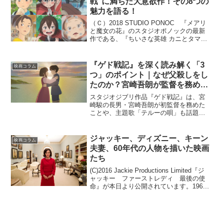
戦”に満ちた大意欲作！その8つの
魅力を語る！
（Ｃ）2018 STUDIO PONOC 『メアリ
と魔女の花』のスタジオポノックの最新
作である、『ちいさな英雄 カニとタマゴ
と透明人間』（以下、『ちいさな英
雄』）が、8月24日より公開されていま
す。実際に鑑賞してみたところ、アニメ
『ゲド戦記』を深く読み解く「3
映画コラム
ファンはも...
つ」のポイント｜なぜ父殺しをし
たのか？宮崎吾朗が監督を務めた
理由は？
スタジオジブリ作品『ゲド戦記』は、宮
崎駿の長男・宮崎吾朗が初監督を務めた
ことや、主題歌「テルーの唄」も話題に
なり、興行収入は76億円を突破する大ヒ
ットを記録しました。本作には、はっき
りと描かれていないためにモヤモヤして
ジャッキー、ディズニー、キーン
映画コラム
しまう要素や、観念的す...
夫妻、60年代の人物を描いた映画
たち
(C)2016 Jackie Productions Limited『ジ
ャッキー ファーストレディ 最後の使
命』が本日より公開されています。1963
年を軸にした歴史を描いた映画となって
います。1960年代と言っても何ともイメ
ージしにくい方も...