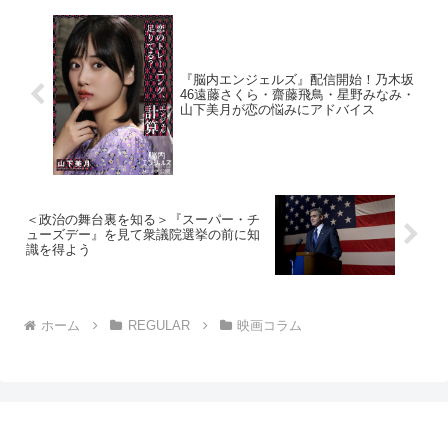
『脳内エンジェルズ』配信開始！乃木坂
46遠藤さくら・齋藤飛鳥・星野みなみ・
山下美月が恋の悩みにアドバイス
＜政治の舞台裏を知る＞『スーパー・チ
ューズデー』を見て衆議院選挙の前に知
識を得よう
ホーム
REGULAR
映画コラム