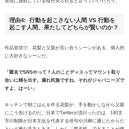
表現に挑戦している様が見られると言っていいだろう。
理由4: 行動を起こさない人間 VS 行動を
起こす人間、果たしてどちらが賢いのか？
作品冒頭で、花梨と父親が言い合うシーンがある。個人的
に大好きなシーンだ。
「匿名でSNSやって？人のことディスってマウント取り
合いに精を出す。腐れ民族ですね、それがジャパニーズで
すよ、はーい」
キッチンで朝ごはんを作る花梨が、手を動かしながら父親
にこう告げるのだ。日本でTwitterが流行ったのは、140文
字の制限が日本文化を代表する俳句や川柳に通じたからだ
という雅な見方もある。しかし「匿名性」であることが爆