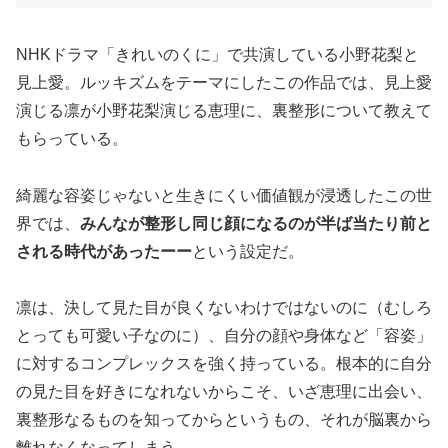
NHKドラマ「きれいのくに」で共演している小野花梨と
見上愛。ルッキズムをテーマにしたこの作品では、見上愛
演じる凛が小野花梨演じる恵理に、裏整形について教えて
もらっている。
綺麗な容姿じゃないと生きにくい価値観が浸透したこの世
界では、
みんなが整形し同じ顔になるのが半ば当たり前と
される時代があったーー
という設定だ。
凛は、決して見た目が良くないわけではないのに（むしろ
とっても可愛い子なのに）、自分の顔や身体など「容姿」
に対するコンプレックスを強く持っている。根本的に自分
の見た目を好きになれないからこそ、いざ恵理に出会い、
裏整形なるものを知ってからというもの、それが脳裏から
離れなくなってしまう。