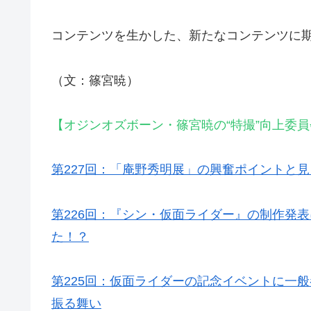
コンテンツを生かした、新たなコンテンツに
（文：篠宮暁）
【オジンオズボーン・篠宮暁の“特撮”向上委員
第227回：「庵野秀明展」の興奮ポイントと
第226回：『シン・仮面ライダー』の制作発
た！？
第225回：仮面ライダーの記念イベントに一
振る舞い