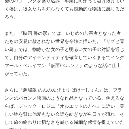
会のハプニングを盛り込み、卒業に向かって駆け抜けてい
く姿は、彼女たちを知らなくても感動的な物語に感じるだ
ろう。
また、『映画 聲の形』では、いじめの加害者となった者
たちの安易に赦されない世界を辛辣に描いた。『リズと青
い鳥』では、物静かな女の子と明るい女の子の対話を通じ
て、自分のアイデンティティを確立していくまるでイング
マール・ベルイマン『仮面/ペルソナ』のような話に仕上
がっていた。
さらに『劇場版 のんのんびより ばけーしょん』は、フラ
ンスのバカンス映画のような作品となっている。例えるな
らば、ジャック・ロジエ『オルエットの方へ』に近い、美
しい地を背に他愛もない会話を紡ぎながら日々が流れ、そ
して旅の終わりに切なさを感じる繊細な感情を捉えていた