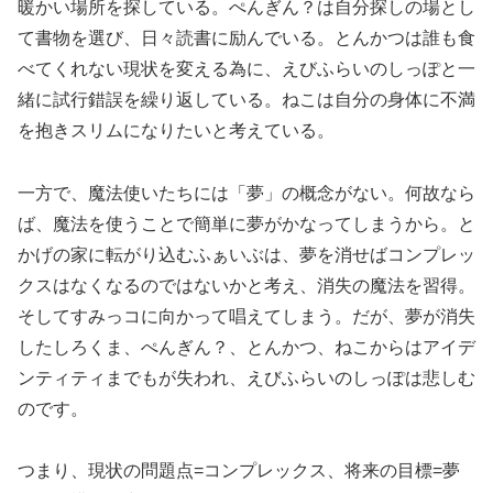
暖かい場所を探している。ぺんぎん？は自分探しの場とし
て書物を選び、日々読書に励んでいる。とんかつは誰も食
べてくれない現状を変える為に、えびふらいのしっぽと一
緒に試行錯誤を繰り返している。ねこは自分の身体に不満
を抱きスリムになりたいと考えている。
一方で、魔法使いたちには「夢」の概念がない。何故なら
ば、魔法を使うことで簡単に夢がかなってしまうから。と
かげの家に転がり込むふぁいぶは、夢を消せばコンプレッ
クスはなくなるのではないかと考え、消失の魔法を習得。
そしてすみっコに向かって唱えてしまう。だが、夢が消失
したしろくま、ぺんぎん？、とんかつ、ねこからはアイデ
ンティティまでもが失われ、えびふらいのしっぽは悲しむ
のです。
つまり、現状の問題点=コンプレックス、将来の目標=夢