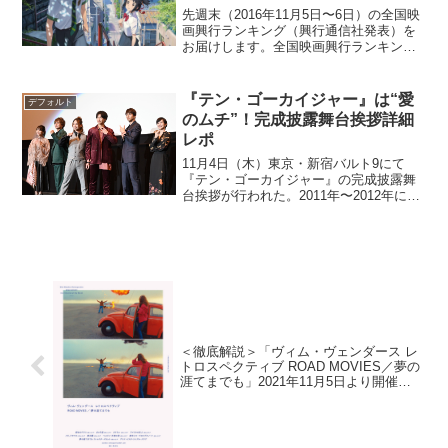
先週末（2016年11月5日〜6日）の全国映
画興行ランキング（興行通信社発表）を
お届けします。全国映画興行ランキング1
位（→）『君の名は。』2位（NEW）
『ミュージアム』3位（NEW）『ジャッ
ク・リーチャー ＮＥＶＥＲ ＧＯ ＢＡＣ
『テン・ゴーカイジャー』は“愛
デフォルト
Ｋ』4位...
のムチ”！完成披露舞台挨拶詳細
レポ
11月4日（木）東京・新宿バルト9にて
『テン・ゴーカイジャー』の完成披露舞
台挨拶が行われた。2011年〜2012年にテ
レビ放送された、スーパー戦隊シリーズ
『海賊戦隊ゴーカイジャー』の10周年を
記念した完全新作の本作。→画像ギャラ
リーはこちら...
＜徹底解説＞「ヴィム・ヴェンダース レ
トロスペクティブ ROAD MOVIES／夢の
涯てまでも」2021年11月5日より開催
中！