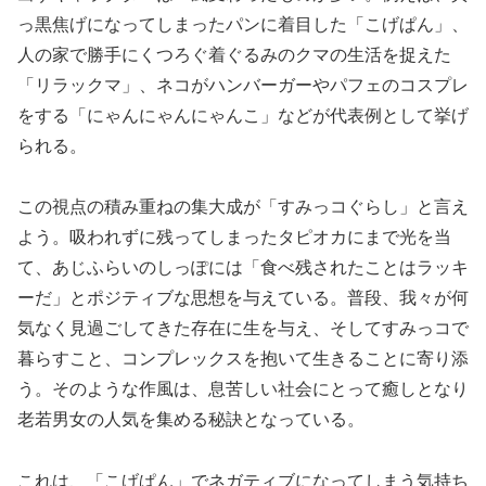
っ黒焦げになってしまったパンに着目した「こげぱん」、
人の家で勝手にくつろぐ着ぐるみのクマの生活を捉えた
「リラックマ」、ネコがハンバーガーやパフェのコスプレ
をする「にゃんにゃんにゃんこ」などが代表例として挙げ
られる。
この視点の積み重ねの集大成が「すみっコぐらし」と言え
よう。吸われずに残ってしまったタピオカにまで光を当
て、あじふらいのしっぽには「食べ残されたことはラッキ
ーだ」とポジティブな思想を与えている。普段、我々が何
気なく見過ごしてきた存在に生を与え、そしてすみっコで
暮らすこと、コンプレックスを抱いて生きることに寄り添
う。そのような作風は、息苦しい社会にとって癒しとなり
老若男女の人気を集める秘訣となっている。
これは、「こげぱん」でネガティブになってしまう気持ち