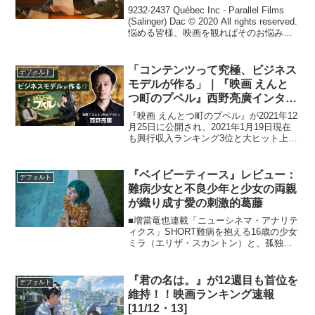
9232-2437 Québec Inc - Parallel Films
(Salinger) Dac © 2020 All rights reserved.
悩める皆様、映画を観ればそのお悩みは
解決できるかもしれません。このコーナ
ーでは映...
「コンテンツって究極、ビジネス
デフォルト
モデルが作る」｜『映画 えんと
つ町のプペル』西野亮廣インタビ
ュー
『映画 えんとつ町のプペル』が2021年12
月25日に公開され、2021年1月19日現在
も興行収入ランキング3位と大ヒット上映
中。そんな中、cinemas PLUSでは俳優の
テット・ワダが西野亮廣さんへインタビ
ューを敢行。映画の話から未来の...
『ベイビーティース』レビュー：
デフォルト
難病少女と不良少年と少女の両親
が織り成す愛の刺激的葛藤
■増當竜也連載「ニューシネマ・アナリテ
ィクス」SHORT難病を抱える16歳の少女
ミラ（エリザ・スカントン）と、孤独な
不良少年モーゼス（トビー・ウォレス）
の恋。そしてふたりの交際に気が気では
ないミラの母（エシー・デイヴィス）と
『君の名は。』が12週目も首位を
デフォルト
父（ベン・メンデ...
維持！！映画ランキング速報
[11/12・13]