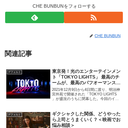
CHE BUNBUNをフォローする
CHE BUNBUN
関連記事
東京発！光のエンターテインメン
デフォルト
ト「TOKYO LIGHTS」 最高のチ
ームが、最高のパフオーマンスで
魅せた4日間！
2021年12月9日から4日間に渡り、明治神
宮外苑で開催された「TOKYO LIGHTS
」が盛況のうちに閉幕した。今回のイベ
ントでもっとも注目されていた
「REFLECTION いのりのひかり」では、
最先端XR（クロスリアリティ）技術を活
ギクシャクした関係、どうやった
デフォルト
用...
ら上司とうまくいく？＜映画でお
悩み相談＞