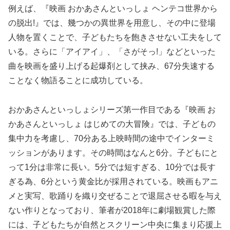
例えば、『映画 おかあさんといっしょ ヘンテコ世界から
の脱出!』では、幾つかの異世界を用意し、その中に登場
人物を置くことで、子どもたちを飽きさせない工夫をして
いる。さらに「アイアイ」、「さがそっ!」などといった
曲を映画を盛り上げる起爆剤として挟み、67分失速する
ことなく物語ることに成功している。
おかあさんといっしょシリーズ第一作目である『映画 お
かあさんといっしょ はじめての大冒険』では、子どもの
集中力を考慮し、70分ある上映時間の途中でインターミ
ッションがあります。その時間はなんと6分。子どもにと
って1分は非常に長い。5分では短すぎる、10分では長す
ぎる為、6分という黄金比が採用されている。映画もアニ
メと実写、歌踊りを織り交ぜることで退屈させる暇を与え
ない作りとなっており、筆者が2018年に劇場観賞した際
には、子どもたちが自然とスクリーン中央に集まり応援上