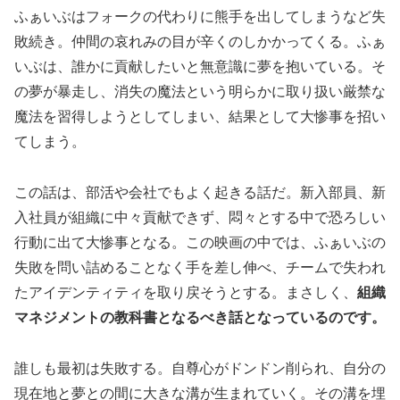
ふぁいぶはフォークの代わりに熊手を出してしまうなど失
敗続き。仲間の哀れみの目が辛くのしかかってくる。ふぁ
いぶは、誰かに貢献したいと無意識に夢を抱いている。そ
の夢が暴走し、消失の魔法という明らかに取り扱い厳禁な
魔法を習得しようとしてしまい、結果として大惨事を招い
てしまう。
この話は、部活や会社でもよく起きる話だ。新入部員、新
入社員が組織に中々貢献できず、悶々とする中で恐ろしい
行動に出て大惨事となる。この映画の中では、ふぁいぶの
失敗を問い詰めることなく手を差し伸べ、チームで失われ
たアイデンティティを取り戻そうとする。まさしく、
組織
マネジメントの教科書となるべき話となっているのです。
誰しも最初は失敗する。自尊心がドンドン削られ、自分の
現在地と夢との間に大きな溝が生まれていく。その溝を埋