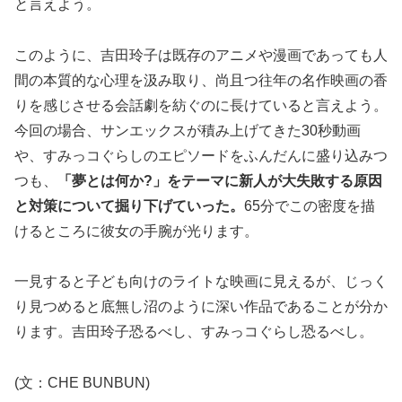
と言えよう。
このように、吉田玲子は既存のアニメや漫画であっても人
間の本質的な心理を汲み取り、尚且つ往年の名作映画の香
りを感じさせる会話劇を紡ぐのに長けていると言えよう。
今回の場合、サンエックスが積み上げてきた30秒動画
や、すみっコぐらしのエピソードをふんだんに盛り込みつ
つも、
「夢とは何か?」をテーマに新人が大失敗する原因
と対策について掘り下げていった。
65分でこの密度を描
けるところに彼女の手腕が光ります。
一見すると子ども向けのライトな映画に見えるが、じっく
り見つめると底無し沼のように深い作品であることが分か
ります。吉田玲子恐るべし、すみっコぐらし恐るべし。
(文：CHE BUNBUN)