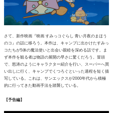
さて、新作映画『映画 すみっコぐらし 青い月夜のまほう
のコ』の話に移ろう。本作は、キャンプに出かけたすみっ
コたちが5体の魔法使いと出会い親睦を深める話です。ま
ず本作を観る者は物語の展開の早さに驚くだろう。冒頭
で、怒涛のようにキャラクター紹介を行い、スーパーへ買
い出しに行く、キャンプでくつろぐといった過程を短く描
写している。これは、サンエックスが2000年代から積極
的に行ってきた動画手法を踏襲している。
【予告編】