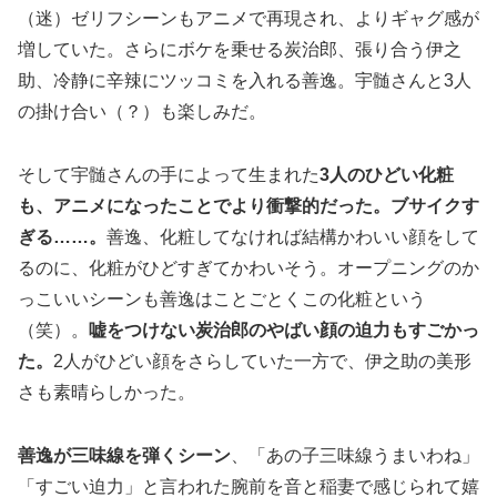
（迷）ゼリフシーンもアニメで再現され、よりギャグ感が
増していた。さらにボケを乗せる炭治郎、張り合う伊之
助、冷静に辛辣にツッコミを入れる善逸。宇髄さんと3人
の掛け合い（？）も楽しみだ。
そして宇髄さんの手によって生まれた
3人のひどい化粧
も、アニメになったことでより衝撃的だった。ブサイクす
ぎる……。
善逸、化粧してなければ結構かわいい顔をして
るのに、化粧がひどすぎてかわいそう。オープニングのか
っこいいシーンも善逸はことごとくこの化粧という
（笑）。
嘘をつけない炭治郎のやばい顔の迫力もすごかっ
た。
2人がひどい顔をさらしていた一方で、伊之助の美形
さも素晴らしかった。
善逸が三味線を弾くシーン
、「あの子三味線うまいわね」
「すごい迫力」と言われた腕前を音と稲妻で感じられて嬉