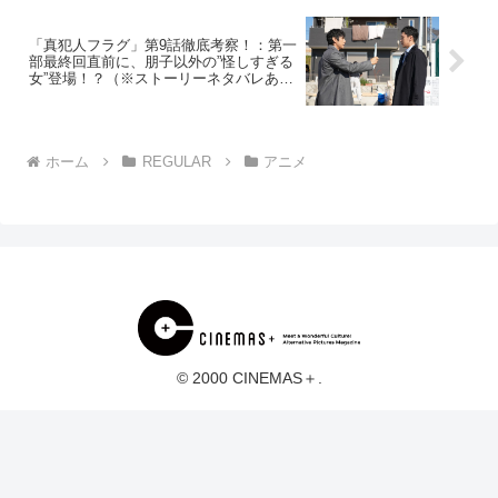
「真犯人フラグ」第9話徹底考察！：第一
部最終回直前に、朋子以外の”怪しすぎる
女”登場！？（※ストーリーネタバレあ
り）
ホーム
REGULAR
アニメ
© 2000 CINEMAS＋.