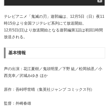
テレビアニメ「鬼滅の刃」遊郭編は、12月5日（日）夜11
時15分より全国フジテレビ系列にて放送開始。
12月5日(日)より放送開始となる遊郭編第1話は初回1時間
放送される。
基本情報
声の出演：花江夏樹／鬼頭明里／下野 紘／松岡禎丞／小
西克幸／沢城みゆき ほか
原作：吾峠呼世晴（集英社ジャンプ コミックス刊）
監督：外崎春雄