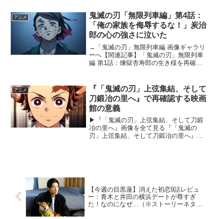
も公開延期が重なり、寂しさが支配して
いた映画館を一本の映画が一気に盛り上
鬼滅の刃「無限列車編」第4話：
アニメ
げることになり...
「俺の家族を侮辱するな！」炭治
郎の心の強さに泣いた
→「鬼滅の刃」無限列車編 画像ギャラリ
ーへ【関連記事】「鬼滅の刃」無限列車
編 第1話：煉獄杏寿郎の生き様を再確認
【関連記事】「鬼滅の刃」無限列車 第2
話：煉獄により引き込まれる必見回！夢
との境い目が鮮明に【関連記事】「鬼滅
『「鬼滅の刃」上弦集結、そして
アニメ
の刃」無限列車 第...
刀鍛冶の里へ』で再確認する映画
館の意義
▶︎『「鬼滅の刃」上弦集結、そして刀鍛
冶の里へ』画像を全て見る『「鬼滅の
刃」上弦集結、そして刀鍛冶の里へ』が
公開中だ。結論から申し上げれば、本作
は実に「映画館の意義」を再確認できる
内容であった。テレビ放送されるだけで
はもったいない「劇場クオ...
【今週の目黒蓮】消えた初恋9話レビュ
ー：青木と井田の横浜デートが尊すぎ
た！なのになぜ…（※ストーリーネタバ
レあり）