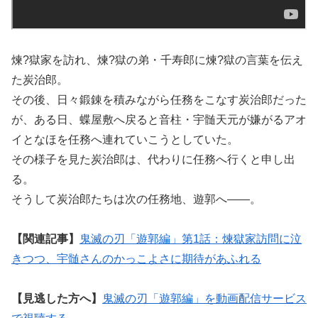
煉?獄家を訪れ、煉?獄の弟・千寿郎に煉?獄の言葉を伝え
た炭治郎。
その後、日々鍛錬を積みながら任務をこなす炭治郎だった
が、ある日、蝶屋敷へ戻ると音柱・宇髄天元が嫌がるアオ
イとなほを任務へ連れていこうとしていた。
その様子を見た炭治郎は、代わりに任務へ行くと申し出
る。
そうして炭治郎たちは次の任務地、遊郭へ——。
【関連記事】
鬼滅の刃「遊郭編」第1話：煉獄家訪問に泣
きつつ、宇髄さんのかっこよさに期待があふれる
【見逃した方へ】
鬼滅の刃「遊郭編」を動画配信サービス