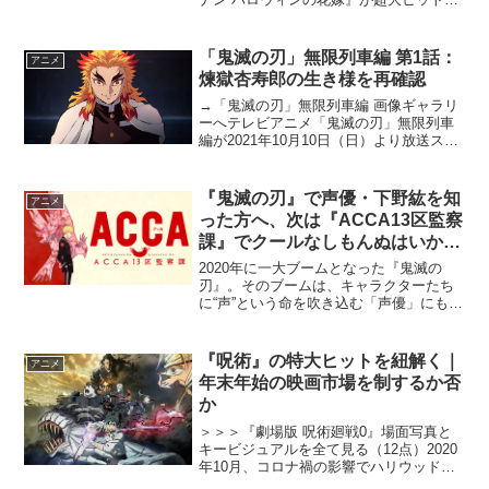
映中だ。公開初日の興行成績はシリーズ
No.1ヒット作『紺青の拳』の対比で124％
を記録しており、シリーズ初の興行収入
「鬼滅の刃」無限列車編 第1話：
アニメ
100億円突...
煉獄杏寿郎の生き様を再確認
→「鬼滅の刃」無限列車編 画像ギャラリ
ーへテレビアニメ「鬼滅の刃」無限列車
編が2021年10月10日（日）より放送スタ
ート。竈門炭治郎 立志編、遊郭編それぞ
れと繋がる「無限列車編」がテレビアニ
メとして再構成されて放送される。本記
『鬼滅の刃』で声優・下野紘を知
アニメ
事では、煉?...
った方へ、次は『ACCA13区監察
課』でクールなしもんぬはいか
が？
2020年に一大ブームとなった『鬼滅の
刃』。そのブームは、キャラクターたち
に“声”という命を吹き込む「声優」にも波
及した。テレビ番組のナレーションで、
聞き覚えのある炭治郎や煉獄さんの声を
耳にする回数が明らかに増えたように思
『呪術』の特大ヒットを紐解く｜
アニメ
う。中でも人気キャ...
年末年始の映画市場を制するか否
か
＞＞＞『劇場版 呪術廻戦0』場面写真と
キービジュアルを全て見る（12点）2020
年10月、コロナ禍の影響でハリウッド映
画はもちろん邦画のメジャー映画の多く