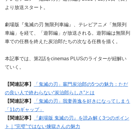
より放送スタート。
劇場版『鬼滅の刃 無限列車編』、テレビアニメ「無限列
車編」を経て、「遊郭編」が放送される。遊郭編は無限列
車での任務を終えた炭治郎たちの次なる任務を描く。
本記事では、第2話をcinemas PLUSのライターが紐解い
ていく。
【関連記事】
「鬼滅の刃」竈門炭治郎の5つの魅力：ただ
の良い人で終わらない“炭治郎らしさ”とは
【関連記事】
「鬼滅の刃」我妻善逸を好きになってしまう
「11のギャップ」
【関連記事】
『劇場版 鬼滅の刃』を読み解く3つのポイン
ト｜“完璧”ではない煉獄さんの魅力