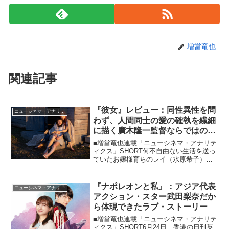
増當竜也
関連記事
『彼女』レビュー：同性異性を問
ニューシネマ・アナリティクス
わず、人間同士の愛の確執を繊細
に描く廣木隆一監督ならではの傑
作“映画”
■増當竜也連載「ニューシネマ・アナリテ
ィクス」SHORT何不自由ない生活を送っ
ていたお嬢様育ちのレイ（水原希子）
が、高校時代から想いを寄せていた七恵
（さとうほなみ）のDV夫を殺害し、共に
逃走の旅に出るという、中村珍のコミッ
『ナポレオンと私』：アジア代表
ニューシネマ・アナリティクス
ク「羣青（ぐんじょ...
アクション・スター武田梨奈だか
ら体現できたラブ・ストーリー
■増當竜也連載「ニューシネマ・アナリテ
ィクス」SHORT6月24日、香港の日刊英