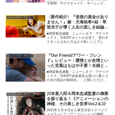
字新聞「サウスチャイナ・モーニングポ
スト」電子版で「今、活躍しているアジ
アのアクション・スター10人」という記
事が掲載され、その中でドニー・イェン
〈新作紹介〉『老後の資金があり
ニューシネマ・アナリティクス
やトニー・ジャ...
ません！』嫁・天海祐希×姑・草
笛光子が導く人生の楽しき結論と
は？
■増當竜也連載「ニューシネマ・アナリテ
ィクス」SHORTタイトルを見て、思わず
ドキッとされた方はさぞ多いことでしょ
う（私がそうです……）。いつでしたか
老後の資金に2,000万円くらいは必要と騒
がれたことがありましたが、まあなかな
『Our Friend/アワー・フレン
ニューシネマ・アナリティクス
か普通の家庭...
ド』レビュー：愛情とか友情とい
った言葉はもはや不要！夫婦とそ
の友人それぞれの“想い”の映画
■増當竜也連載「ニューシネマ・アナリテ
ィクス」SHORT余命宣告を受けた妻とそ
の夫の実話の映画化……と聞いただけ
で、いわゆる難病映画かと思ってしまっ
た方、ちょっと待ってください。実はこ
の夫婦に献身的な夫の友人が関わってく
川本喜八郎＆岡本忠成監督の偉業
ニューシネマ・アナリティクス
ることで、本作は従来...
を振り返る！《アニメーションの
神様、その美しき世界Vol.2＆3》
2021年５月８日から東京渋谷イメージフ
ォーラムにて《アニメーションの神様、