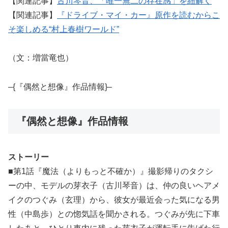
【関連記事】
古川琴音、「唯一無二の存在感」を紐解く
【関連記事】
『ドライブ・マイ・カー』原作を読むからこ
そ楽しめる“村上春樹ワールド”
（文：増當竜也）
–{『偶然と想像』作品情報}–
『偶然と想像』作品情報
ストーリー
■第1話『魔法（よりもっと不確か）』撮影帰りのタクシ
ーの中、モデルの芽衣子（古川琴音）は、仲の良いヘアメ
イクのつぐみ（玄理）から、彼女が最近会った気になる男
性（中島歩）との惚気話を聞かされる。つぐみが先に下車