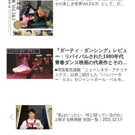
その美しき世界Vol.2＆3》として、川本
喜八郎＆岡本忠成監督の特集上映が開催
されます。これはＷＯＷＯＷプラス（旧
IMAGICA TV）による優れたアニメーシ
ョン作...
『ダーティ・ダンシング』レビュ
ニューシネマ・アナリティクス
ー：リバイバルされた1980年代
青春ダンス映画の代表作とその軌
跡！
■増當竜也連載「ニューシネマ・アナリテ
ィクス」以前ご紹介した『ハンバーガ
ー・ヒル』やジャン＝ポール・ベルモン
ド特集などのときにも感嘆したことです
が、ソフトや配信の普及もあって、もう
二度と銀幕ではお目にかかれないだろう
と諦めていた往年の名作映...
『私はいったい、何と闘っているのか』
上映する映画館 全国一覧｜2021.12.17-