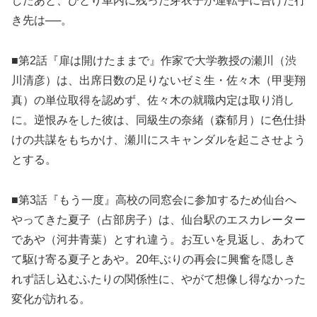
したあと、ひとり車内に残った芽衣子が運転手に告げた行
き先は──。
■第2話『扉は開けたままで』作家で大学教授の瀬川（渋
川清彦）は、出席日数の足りないゼミ生・佐々木（甲斐翔
真）の単位取得を認めず、佐々木の就職内定は取り消し
に。逆恨みをした彼は、同級生の奈緒（森郁月）に色仕掛
けの共謀をもちかけ、瀬川にスキャンダルを起こさせよう
とする。
■第3話『もう一度』高校の同窓会に参加するため仙台へ
やってきた夏子（占部房子）は、仙台駅のエスカレーター
であや（河井青葉）とすれ違う。お互いを見返し、あわて
て駆け寄る夏子とあや。20年ぶりの再会に興奮を隠しき
れず話し込むふたりの関係性に、やがて想像し得なかった
変化が訪れる。