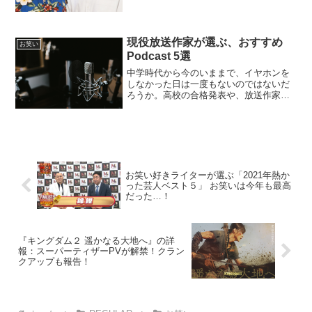
らさんをはじめ岡野陽一さん、相席スタ
ート・山添さん、ザ・マミィ・酒井さん
といった面々が呼ばれることが多い。ク
ズ芸人の方々は、その金銭面...
現役放送作家が選ぶ、おすすめ
お笑い
Podcast 5選
中学時代から今のいままで、イヤホンを
しなかった日は一度もないのではないだ
ろうか。高校の合格発表や、放送作家に
なるため会社に辞表を出しに行く道中な
ど、人生の主要イベントの記憶はイヤホ
ンから流れてきた“音”とともに想起され
る。その“音”の正体は...
お笑い好きライターが選ぶ「2021年熱か
った芸人ベスト５」 お笑いは今年も最高
だった…！
『キングダム２ 遥かなる大地へ』の詳
報：スーパーティザーPVが解禁！クラン
クアップも報告！