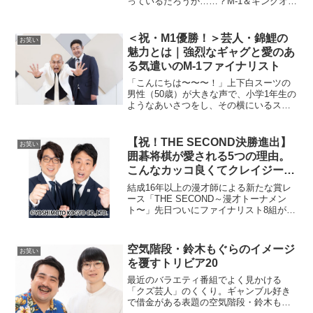
っているだろうか……？M-1＆キングオブ
コントの準々決勝・ABCお笑いグランプ
リの決勝進出を果たし、主催公演は演劇
界の芥川賞・岸田國士戯曲賞の候補作に
＜祝・M1優勝！＞芸人・錦鯉の
お笑い
選出。現在放...
魅力とは｜強烈なギャグと愛のあ
る気遣いのM-1ファイナリスト
「こんにちは〜〜〜！」上下白スーツの
男性（50歳）が大きな声で、小学1年生の
ようなあいさつをし、その横にいるスー
ツ姿の貫禄のある男性（43歳）が「うる
せーよ」と頭を引っ叩く。お笑いコンビ
「錦鯉」、この記事を読んでいる方の中
【祝！THE SECOND決勝進出】
お笑い
には知っている人も...
囲碁将棋が愛される5つの理由。
こんなカッコ良くてクレイジーな
漫才師いねぇって！
結成16年以上の漫才師による新たな賞レ
ース「THE SECOND～漫才トーナメン
ト〜」先日ついにファイナリスト8組が決
定した。どのコンビもさまざまな舞台で
笑いを生み出してきた猛者たちばかり。
その中でも、劇場を中心に年間約1000ス
空気階段・鈴木もぐらのイメージ
お笑い
テージの出...
を覆すトリビア20
最近のバラエティ番組でよく見かける
「クズ芸人」のくくり。ギャンブル好き
で借金がある表題の空気階段・鈴木もぐ