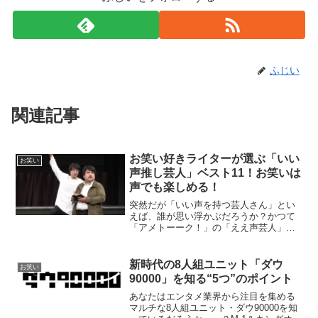
ふじい
関連記事
お笑い好きライターが選ぶ「いい
お笑い
声推し芸人」ベスト11！お笑いは
声でも楽しめる！
突然だが「いい声を持つ芸人さん」とい
えば、誰が思い浮かぶだろうか？かつて
「アメトーーク！」の「ええ声芸人」の
回では麒麟・川島さんをはじめ、ケンド
ーコバヤシさんや、キャイ〜ン・天野さ
ん、サンドウィッチマン・富澤さんなど
新時代の8人組ユニット「ダウ
お笑い
の面々が顔を揃えていた。...
90000」を知る“5つ”のポイント
あなたはエンタメ業界から注目を集める
マルチな8人組ユニット・ダウ90000を知