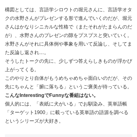
構図としては、言語学シロウトの堀元さんに、言語学オタ
クの水野さんがプレゼンする形で進んでいくのだが、堀元
さんはかなりシニカルな性格で（またそれがたまらんのだ
が）、水野さんのプレゼンの隙をプスプスと突いていく。
水野さんがそれに具体例や事象を用いて反論し、そしてま
た反論し返され…。
そうしたトークの先に、少しずつ答えらしきものが浮かび
上がってくる。
このやりとり自体がもうめちゃめちゃ面白いのだが、その
先にちゃんと「腑に落ちる」というご褒美が待っている。
こんなInterestingでFunnyな番組はない。
個人的には、「表紙に犬がいる」でお馴染み、英単語帳
「ターゲット1900」に載っている英単語の語源を調べる
というシリーズが大好き。