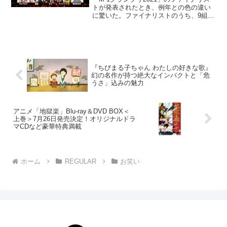
トが発表されたとき、例年との色の違い
に驚いた。ファイナリストのうち、9組中
5組が初登場。さらに「吉本芸人の大会」
と揶揄されることもある「M-1」で、9組
中4組が“非吉本”。ダークホースばかり
の、異例...
『ちびまる子ちゃん わたしの好きな歌』
幻の名作が持つ絶大なインパクトと「危
うさ」込みの魅力
アニメ「地獄楽」Blu-ray＆DVD BOX＜
上巻＞7月26日発売決定！オリジナルドラ
マCDなど豪華特典満載
ホーム
REGULAR
お笑い