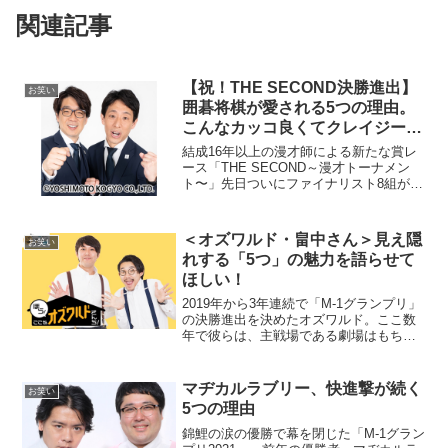
関連記事
【祝！THE SECOND決勝進出】
お笑い
囲碁将棋が愛される5つの理由。
こんなカッコ良くてクレイジーな
漫才師いねぇって！
結成16年以上の漫才師による新たな賞レ
ース「THE SECOND～漫才トーナメン
ト〜」先日ついにファイナリスト8組が決
定した。どのコンビもさまざまな舞台で
笑いを生み出してきた猛者たちばかり。
その中でも、劇場を中心に年間約1000ス
＜オズワルド・畠中さん＞見え隠
お笑い
テージの出...
れする「5つ」の魅力を語らせて
ほしい！
2019年から3年連続で「M-1グランプリ」
の決勝進出を決めたオズワルド。ここ数
年で彼らは、主戦場である劇場はもちろ
ん、テレビ・ラジオなど活躍の場を大い
に広げている。特に2021年は、ツッコ
ミ・伊藤俊介さんのバラエティ番組や
マヂカルラブリー、快進撃が続く
お笑い
CM・ドラマ出演...
5つの理由
錦鯉の涙の優勝で幕を閉じた「M-1グラン