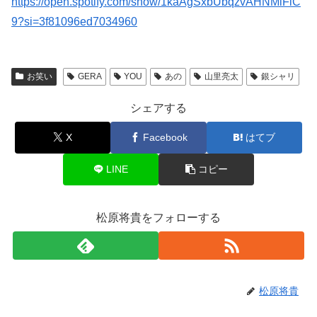
https://open.spotify.com/show/1kaAgSxbUbqzvAHNMiFlC
9?si=3f81096ed7034960
お笑い
GERA
YOU
あの
山里亮太
銀シャリ
シェアする
X
Facebook
はてブ
LINE
コピー
松原将貴をフォローする
松原将貴