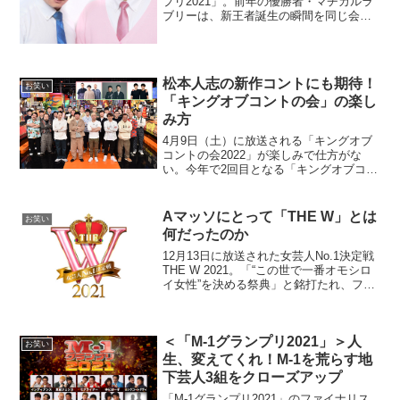
プリ2021」。前年の優勝者・マヂカルラ
ブリーは、新王者誕生の瞬間を同じ会場
で見守っていた。この「M-1グランプリ
2021」の決勝前にマヂカルラブリーの野
田クリスタルさんは、自身のラジオで
「今年のM-...
松本人志の新作コントにも期待！
お笑い
「キングオブコントの会」の楽し
み方
4月9日（土）に放送される「キングオブ
コントの会2022」が楽しみで仕方がな
い。今年で2回目となる「キングオブコン
トの会」。昨年放送された初回では、ダ
ウンタウンの松本人志を中心に、さまぁ
～ずやバナナマンなどキングオブコント
Aマッソにとって「THE W」とは
お笑い
の審査員を務めたメ...
何だったのか
12月13日に放送された女芸人No.1決定戦
THE W 2021。「“この世で一番オモシロ
イ女性”を決める祭典」と銘打たれ、ファ
イナリスト10組がネタを披露した。混戦
の中、ネタ披露のトリを務めたのが新進
気鋭のお笑いコンビ・Aマッソ。昨年か...
＜「M-1グランプリ2021」＞人
お笑い
生、変えてくれ！M-1を荒らす地
下芸人3組をクローズアップ
「M-1グランプリ2021」のファイナリス