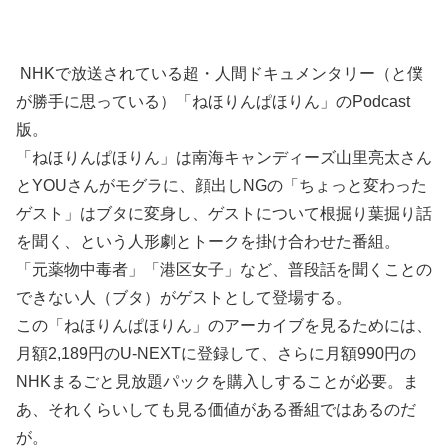
NHKで放送されている超・人間ドキュメンタリー（と僕
が勝手に思っている）「ねほりんぱほりん」のPodcast
版。
「ねほりんぱほりん」は南海キャンディーズ山里亮太さん
とYOUさんがモグラに、顔出しNGの「ちょっと変わった
ゲスト」はブタに変身し、ゲストについて根掘り葉掘り話
を聞く、という人形劇とトークを掛け合わせた番組。
「元薬物中毒者」「港区女子」など、普段話を聞くことの
できない人（ブタ）がゲストとして登場する。
この「ねほりんぱほりん」のアーカイブを見るためには、
月額2,189円のU-NEXTに登録して、さらに月額990円の
NHKまるごと見放題パックを購入しすることが必要。ま
あ、それくらいしても見る価値がある番組ではあるのだ
が。