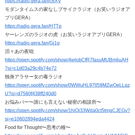
https://radio.gera.fan/c6XV
モダンタイムスの家なしブサイクラジオ（お笑いラジオア
プリGERA）
https://radio.gera.fan/H7Tp
ヤーレンズのラジオの虎（お笑いラジオアプリGERA）
https://radio.gera.fan/Gj1g
滔々あの夜咄
https://open.spotify.com/show/4wlobCfR7fasuMUBmIiuAH
?si=c1d03a29c4b74e72
独身アラサー女の毒ラジオ
https://open.spotify.com/show/0WWuHL97ll59MZwOeLLqz
U?si=d7560f438ff240d0
お悩みバー〜誰にも言えない秘密の相談所〜
https://open.spotify.com/show/1hiOi33Wda0ct5tmgCJEGv?
si=e10602894eda4424
Food for Thought〜思考の糧〜