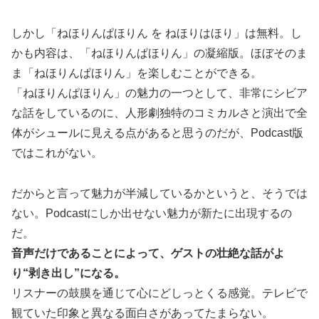
しかし「ねほりんぱほりん を ねほりはほり」は無料。し
かも内容は、「ねほりんぱほりん」の凝縮版。ほぼそのま
ま「ねほりんぱほりん」を楽しむことができる。
「ねほりんぱほりん」の魅力の一つとして、非常にシビア
な話をしているのに、人形劇独特のコミカルさと演出で全
体がシュールに見える点があると思うのだが、Podcast版
ではこれがない。
だからと言って魅力が半減しているかというと、そうでは
ない。Podcastにしか出せない魅力が新たに出現するの
だ。
音声だけであることによって、ゲストの壮絶な話がよ
り“剥き出し”になる。
リスナーの鼓膜を通じて心にどしっとくる感覚。テレビで
観ていた印象と異なる面白さがあってたまらない。