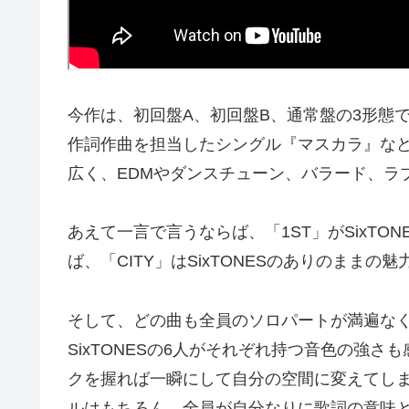
今作は、初回盤A、初回盤B、通常盤の3形態でリ
作詞作曲を担当したシングル『マスカラ』など
広く、EDMやダンスチューン、バラード、ラ
あえて一言で言うならば、「1ST」がSixT
ば、「CITY」はSixTONESのありのまま
そして、どの曲も全員のソロパートが満遍な
SixTONESの6人がそれぞれ持つ音色の強
クを握れば一瞬にして自分の空間に変えてし
ルはもちろん、全員が自分なりに歌詞の意味と