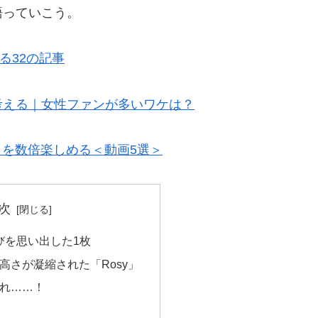
語っていこう。
る32の記事
考える｜女性ファンが多いワケは？
」を数倍楽しめる＜動画5選＞
次
びを思い出した1枚
高さが凝縮された「Rosy」
れ……！