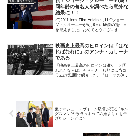
祝！ジョージ・クルーニー56歳！
俳優・映画人コラム
同年齢の有名人を調べたら意外な
結果に！！
(C)2011 Ides Film Holdings, LLCジョー
ジ・クルーニーが5月6日に56歳の誕生日
を迎えました。おめでとうございま
す！！今年56歳になる1961年生まれの俳
優や有名人は他に誰がいるのだろう？そ
んなことをふと思ったの...
映画史上最高のヒロインは『はな
俳優・映画人コラム
ればなれに』のアンナ・カリーナ
である
「映画史上最高のヒロインは誰か」と問
われたならば、もちろん一般的には当コ
ラムの第1回で紹介した、『ローマの休
日』のオードリー・ヘップバーンが一番
無難なところだろうか。もちろんそれも
非常に納得できる。しかし、そこに「個
人的には」という制約を加...
鬼才マシュー・ヴォーン監督が語る “キン
グスマン”の原点＜すべての始まり＞を告
げたシーンとは？