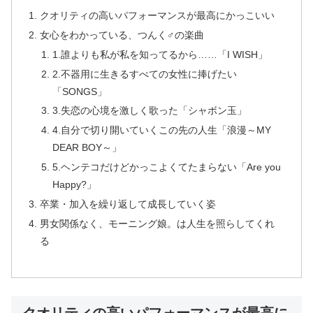
クオリティの高いパフォーマンスが最高にかっこいい
女心をわかっている、つんく♂の楽曲
1.誰よりも私が私を知ってるから……「I WISH」
2.不器用に生きるすべての女性に捧げたい
「SONGS」
3.失恋の心境を激しく歌った「シャボン玉」
4.自分で切り開いていくこの先の人生「浪漫～MY
DEAR BOY～」
5.ヘンテコだけどかっこよくてたまらない「Are you
Happy?」
卒業・加入を繰り返して成長していく姿
男女関係なく、モーニング娘。は人生を照らしてくれ
る