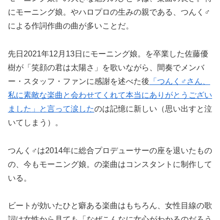
にモーニング娘。やハロプロの生みの親である、つんく♂
による作詞作曲の曲が多いことだ。
先日2021年12月13日にモーニング娘。を卒業した佐藤優
樹が「笑顔の君は太陽さ」を歌いながら、間奏でメンバ
ー・スタッフ・ファンに感謝を述べた後
「つんく♂さん、
私に素敵な楽曲と会わせてくれて本当にありがとうござい
ました」と言って涙した
のは記憶に新しい（思い出すと泣
いてしまう）。
つんく♂は2014年に総合プロデューサーの座を退いたもの
の、今もモーニング娘。の楽曲はコンスタントに制作して
いる。
ビートが効いたひと癖ある楽曲はもちろん、女性目線の歌
詞は女性から見ても「なぜこんなに女心がわかるのだろう