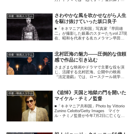
役、「ラジエーションハウスII〜放射線科
の診断レポート〜」辻村駿太郎役、「お
茶にごす。」船橋雅矢役と、同時にトリ
さわやかな風を吹かせながら人生
俳優・映画人コラム
プル出演を果た...
を駆け抜けていった坂口良子
■「キネマニア共和国」写真家『早田雄
二』が撮影した銀幕のスターたちvol.27現
在、昭和を代表する名カメラマン早田雄
二氏（16～95）が撮り続けてきた銀幕ス
ターたちの写真の数々が、本サイトに
『特集 写真家・早田雄二』として掲載
北村匠海の魅力——圧倒的な信頼
俳優・映画人コラム
されています。...
感で作品に引き込む
さまざまな映画やドラマで主要な役を演
じ、活躍する北村匠海。公開中の映画
『法定遊戯』では、ロースクール就学中
に司法試験に合格した天才・結城馨を演
じている。本記事では、彼の過去作品を
振り返りつつ、その魅力に迫りたい。
《追悼》天国と地獄の門を開いた
俳優・映画人コラム
［※本記事は広告リンクを含み...
マイケル・チミノ監督
■「キネマニア共和国」Photo by Vittorio
Zunino Celotto/Getty Images マイケ
ル・チミノ監督が今年7月2日に亡くなっ
ていたことが発表されました。77歳でし
た。死因や正式な死亡日などはまだ不明
のようで...