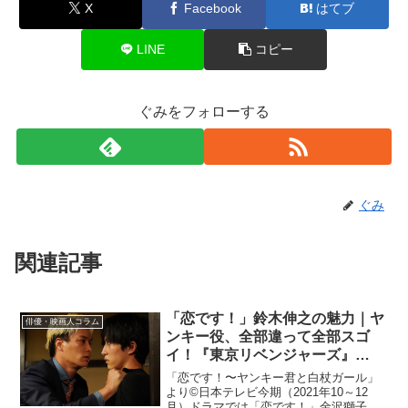
X
Facebook
はてブ
LINE
コピー
ぐみをフォローする
ぐみ
関連記事
「恋です！」鈴木伸之の魅力｜ヤ
俳優・映画人コラム
ンキー役、全部違って全部スゴ
イ！『東京リベンジャーズ』
『HiGH&LOW』……
「恋です！〜ヤンキー君と白杖ガール」
より©日本テレビ今期（2021年10～12
月）ドラマでは「恋です！」金沢獅子王