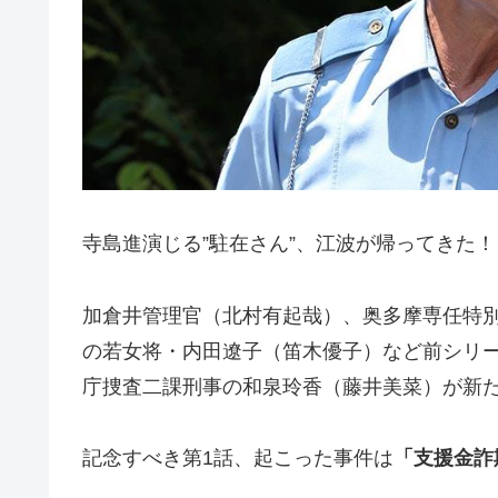
寺島進演じる”駐在さん”、江波が帰ってきた！
加倉井管理官（北村有起哉）、奥多摩専任特
の若女将・内田遼子（笛木優子）など前シリ
庁捜査二課刑事の和泉玲香（藤井美菜）が新
記念すべき第1話、起こった事件は
「支援金詐