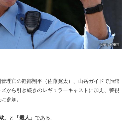
別管理官の軽部翔平（佐藤寛太）、山岳ガイドで旅館
ーズから引き続きのレギュラーキャストに加え、警視
たに参加。
欺」
と
「殺人」
である。