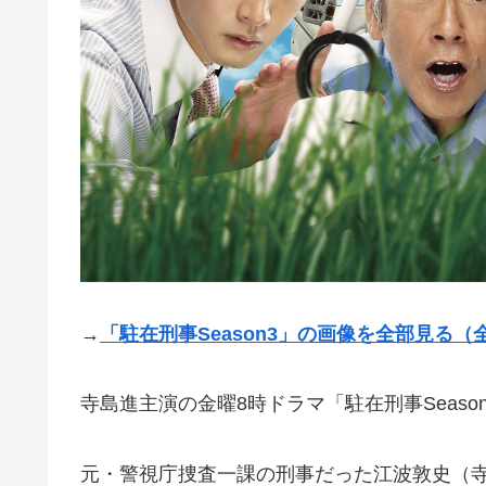
→
「駐在刑事Season3」の画像を全部見る（
寺島進主演の金曜8時ドラマ「駐在刑事Season
元・警視庁捜査一課の刑事だった江波敦史（