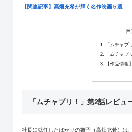
【関連記事】高畑充希が輝く名作映画５選
目
「ムチャブ
「ムチャブ
【作品情報
「ムチャブリ！」第2話レビュ
社長に就任したばかりの雛子（高畑充希）は