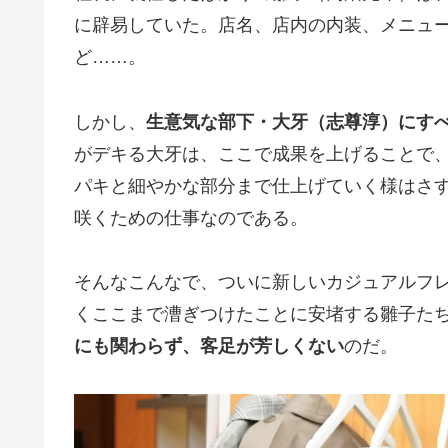
に辟易していた。店名、店内の内装、メニュ
ど……。
しかし、
生意気な部下・大牙（志尊淳）にす
がデキる大牙は、ここで成果を上げることで
パキと細やかな部分まで仕上げていく様はさす
咲くための仕事なのである。
そんなこんなで、ついに新しいカジュアルフ
くここまで漕ぎつけたことに安堵する雛子た
にも関わらず、客足が芳しくない
のだ。