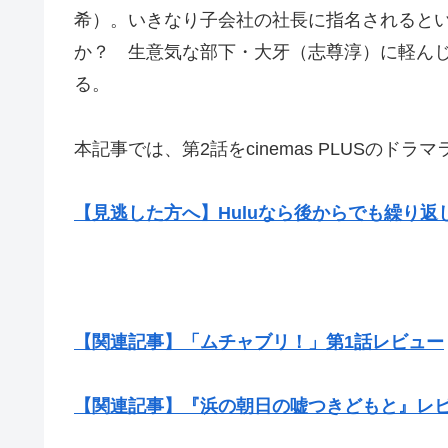
希）。いきなり子会社の社長に指名されるとい
か？ 生意気な部下・大牙（志尊淳）に軽ん
る。
本記事では、第2話をcinemas PLUSのド
【見逃した方へ】Huluなら後からでも繰り
【関連記事】「ムチャブリ！」第1話レビュー
【関連記事】『浜の朝日の嘘つきどもと』レ