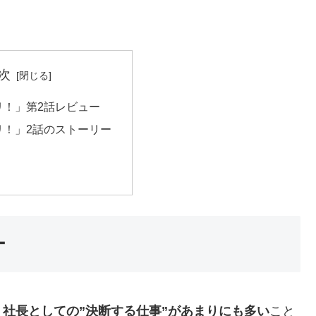
次
リ！」第2話レビュー
リ！」2話のストーリー
】
ー
、
社長としての”決断する仕事”があまりにも多い
こと