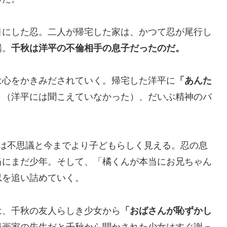
目にした忍。二人が帰宅した家は、かつて忍が尾行し
場。
千秋は洋平の不倫相手の息子だったのだ。
は心をかきみだされていく。帰宅した洋平に
「あんた
り（洋平には聞こえていなかった）、だいぶ精神のバ
秋は不思議と今までより子どもらしく見える。忍の息
当にまだ少年。そして、「橘くんが本当にお兄ちゃん
忍を追い詰めていく。
は、千秋の友人らしき少女から
「おばさんが恥ずかし
漫画家の先生だと千秋から聞かされた少女はすぐ謝っ