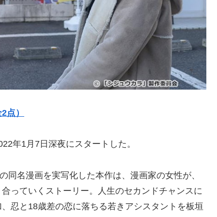
2点）
22年1月7日深夜にスタートした。
中の同名漫画を実写化した本作は、漫画家の女性が、
き合っていくストーリー。人生のセカンドチャンスに
、忍と18歳差の恋に落ちる若きアシスタントを板垣