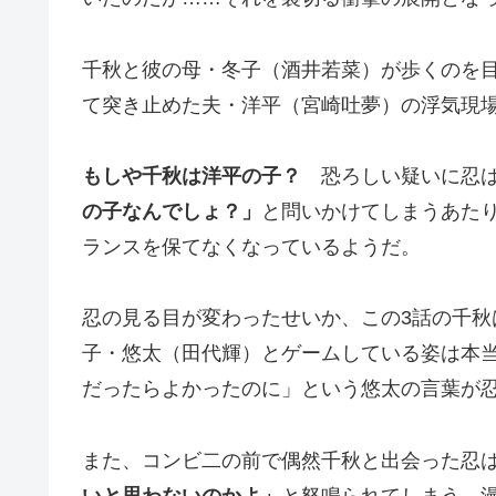
千秋と彼の母・冬子（酒井若菜）が歩くのを
て突き止めた夫・洋平（宮崎吐夢）の浮気現
もしや千秋は洋平の子？
恐ろしい疑いに忍
の子なんでしょ？」
と問いかけてしまうあた
ランスを保てなくなっているようだ。
忍の見る目が変わったせいか、この3話の千
子・悠太（田代輝）とゲームしている姿は本
だったらよかったのに」という悠太の言葉が
また、コンビ二の前で偶然千秋と出会った忍
いと思わないのかよ」
と怒鳴られてしまう。