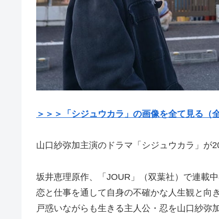
＞＞＞「シジュウカラ」の画像を全て見る（全
山口紗弥加主演のドラマ「シジュウカラ」が20
坂井恵理原作、「JOUR」（双葉社）で連載
恋と仕事を通して自身の不確かな人生観と向
戸惑いながらも生きる主人公・忍を山口紗弥加