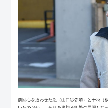
前回心を通わせた忍（山口紗弥加）と千秋（
いたのだが……それを裏切る衝撃の展開とな