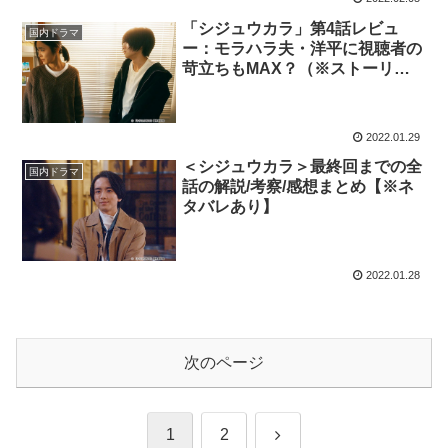
「シジュウカラ」第4話レビュ
国内ドラマ
ー：モラハラ夫・洋平に視聴者の
苛立ちもMAX？（※ストーリー
ネタバレあり）
2022.01.29
＜シジュウカラ＞最終回までの全
国内ドラマ
話の解説/考察/感想まとめ【※ネ
タバレあり】
2022.01.28
次のページ
次
1
2