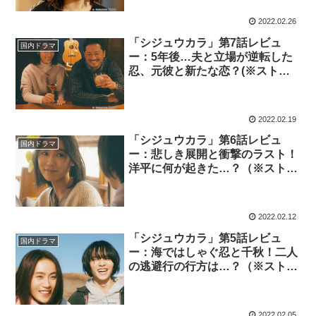
2022.02.26
「シジュウカラ」第7話レビュ
国内ドラマ
ー：5年後…夫と立場が逆転した
忍、元彼と新たな恋？(※ストー
リーネタバレあり）
2022.02.19
「シジュウカラ」第6話レビュ
国内ドラマ
ー：悲しき展開と衝撃のラスト！
洋平に何が起きた…？（※ストー
リーネタバレあり）
2022.02.12
「シジュウカラ」第5話レビュ
国内ドラマ
ー：海ではしゃぐ忍と千秋！二人
の逃避行の行方は…？（※ストー
リーネタバレあり）
2022.02.05