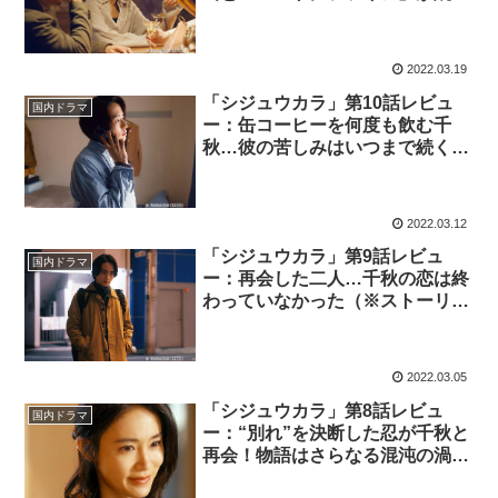
ついて離れない（※ストーリーネ
タバレあり）
2022.03.19
「シジュウカラ」第10話レビュ
国内ドラマ
ー：缶コーヒーを何度も飲む千
秋…彼の苦しみはいつまで続くの
か（※ストーリーネタバレあり）
2022.03.12
「シジュウカラ」第9話レビュ
国内ドラマ
ー：再会した二人…千秋の恋は終
わっていなかった（※ストーリー
ネタバレあり）
2022.03.05
「シジュウカラ」第8話レビュ
国内ドラマ
ー：“別れ”を決断した忍が千秋と
再会！物語はさらなる混沌の渦へ
（※ストーリーネタバレあり）