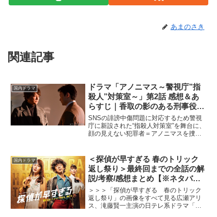
あまのさき
関連記事
ドラマ「アノニマス～警視庁”指
国内ドラマ
殺人”対策室～」第2話 感想＆あ
らすじ｜香取の影のある刑事役に
ドはまりのファン続出！
SNSの誹謗中傷問題に対応するため警視
庁に新設された“指殺人対策室”を舞台に、
顔の見えない犯罪者＝アノニマスを捜し
出すクライムサスペンス「アノニマス～
警視庁”指殺人”対策室～」。香取慎吾が５
年ぶりの民放ドラマ主演を務め、ミステ
＜探偵が早すぎる 春のトリック
国内ドラマ
リーを通して日...
返し祭り＞最終回までの全話の解
説/考察/感想まとめ【※ネタバレ
あり】
＞＞＞「探偵が早すぎる 春のトリック
返し祭り」の画像をすべて見る広瀬アリ
ス、滝藤賢一主演の日テレ系ドラマ「探
偵が早すぎる 春のトリック返し祭り」