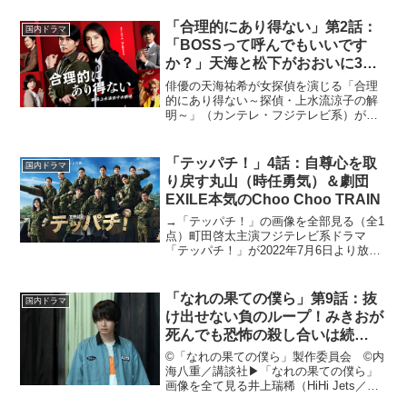
が2022年4月14日より放送スタート。事
件が起こる前に「犯人が仕掛けたトリッ
「合理的にあり得ない」第2話：
国内ドラマ
ク」を暴いてしまう...
「BOSSって呼んでもいいです
か？」天海と松下がおおいに3枚
目を演じるコメディ劇
俳優の天海祐希が女探偵を演じる「合理
的にあり得ない～探偵・上水流涼子の解
明～」（カンテレ・フジテレビ系）が
2023年4月17日にスタート。松下洸平と
初のタックを組む。本記事では、第2話を
CINEMAS＋のドラマライターが紐解いて
「テッパチ！」4話：自尊心を取
国内ドラマ
いく。▶︎「...
り戻す丸山（時任勇気）＆劇団
EXILE本気のChoo Choo TRAIN
→「テッパチ！」の画像を全部見る（全1
点）町田啓太主演フジテレビ系ドラマ
「テッパチ！」が2022年7月6日より放送
スタート。陸上自衛隊を舞台にした本作
は、町田啓太演じる主人公・国生宙を含
めた自衛隊候補生たちの熱き青春と成長
「なれの果ての僕ら」第9話：抜
国内ドラマ
を描いた物語。佐野...
け出せない負のループ！みきおが
死んでも恐怖の殺し合いは続
く…。
©「なれの果ての僕ら」製作委員会 ©内
海八重／講談社▶︎「なれの果ての僕ら」
画像を全て見る井上瑞稀（HiHi Jets／ジ
ャニーズJr.）が主演、犬飼貴丈が共演す