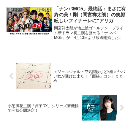
るドラマ「なれの果ての僕ら」（テレビ
東京系）が、2023年6月27日深夜にスタ...
「ナンバMG5」最終話：まさに有
国内ドラマ
終の美！剛（間宮祥太朗）の笑顔
眩しいフィナーレに“アリガ
ト”！！
間宮祥太朗が地上波ゴールデン・プライ
ム帯ドラマ初主演を務める「ナンバ
MG5」が、4月13日より放送開始した。
本作は、小沢としおによる人気漫画『ナ
ンバMG5』『ナンバデッドエンド』を実
写化した“脱ヤンキー”物語で、本広克行監
督がメガホンを取る...
＜ジャルジャル・空気階段など5組＞ヤバ
い奴が受けに来た！「面接」コントまと
め
小芝風花主演『貞子DX』シリーズ新機軸
で今秋公開決定！