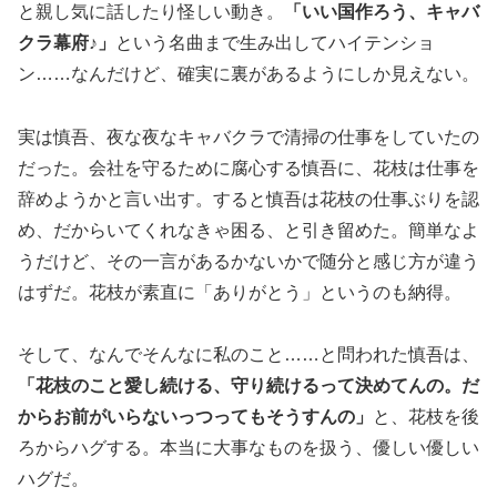
と親し気に話したり怪しい動き。
「いい国作ろう、キャバ
クラ幕府♪」
という名曲まで生み出してハイテンショ
ン……なんだけど、確実に裏があるようにしか見えない。
実は慎吾、夜な夜なキャバクラで清掃の仕事をしていたの
だった。会社を守るために腐心する慎吾に、花枝は仕事を
辞めようかと言い出す。すると慎吾は花枝の仕事ぶりを認
め、だからいてくれなきゃ困る、と引き留めた。簡単なよ
うだけど、その一言があるかないかで随分と感じ方が違う
はずだ。花枝が素直に「ありがとう」というのも納得。
そして、なんでそんなに私のこと……と問われた慎吾は、
「花枝のこと愛し続ける、守り続けるって決めてんの。だ
からお前がいらないっつってもそうすんの」
と、花枝を後
ろからハグする。本当に大事なものを扱う、優しい優しい
ハグだ。