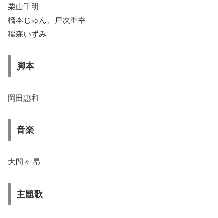
栗山千明
橋本じゅん、戸次重幸
稲森いずみ
脚本
岡田惠和
音楽
大間々 昂
主題歌