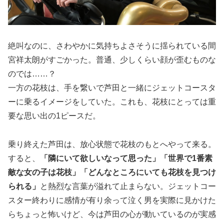
絶叫なのに、さわやかに気持ちよさそうに揺られている間
宮祥太朗がすごかった。普通、少しくらい顔が歪むものな
のでは……？
一方の花枝は、手を繋いで芦田と一緒にジェットコースタ
ーに乗るイメージをしていた。これも、花枝にとっては重
要な思い出の1ピースだ。
乗り終えた芦田は、放心状態で花枝のもとへやって来る。
すると、
「隣にいて欲しいなって思った」「世界で1番素
敵な女の子は花枝」「どんなところにいても花枝を見つけ
られる」
と熱烈な言葉が溢れて止まらない。ジェットコー
スター終わりに感情が有り余って泣く男を実際に見かけた
らちょっと怖いけど、今は芦田の心が動いているのが実感