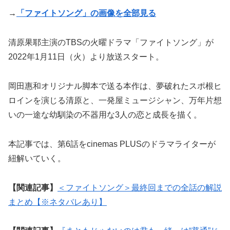
→
「ファイトソング」の画像を全部見る
清原果耶主演のTBSの火曜ドラマ「ファイトソング」が
2022年1月11日（火）より放送スタート。
岡田惠和オリジナル脚本で送る本作は、夢破れたスポ根ヒ
ロインを演じる清原と、一発屋ミュージシャン、万年片想
いの一途な幼馴染の不器用な3人の恋と成長を描く。
本記事では、第6話をcinemas PLUSのドラマライターが
紐解いていく。
【関連記事】
＜ファイトソング＞最終回までの全話の解説
まとめ【※ネタバレあり】